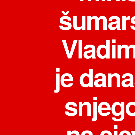
šumars
Vladim
je dana
snjeg
na sje