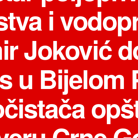
tva i vodopr
ir Joković do
s u Bijelom 
očistača opš
veru Crne G