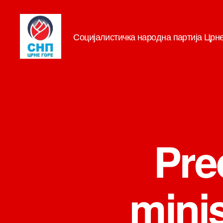
Социјалистичка народна партија Црн
СНП
Pre
minis