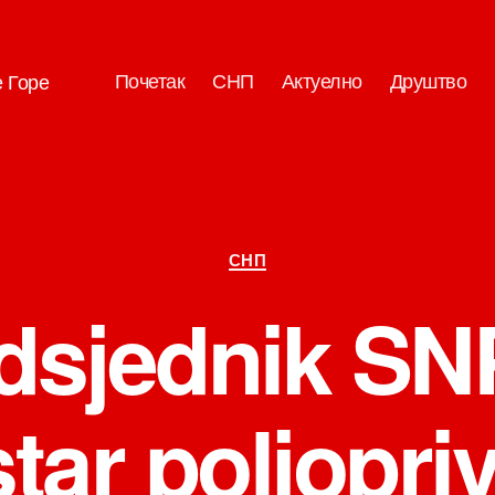
Почетак
СНП
Актуелно
Друштво
е Горе
Категорије
СНП
dsjednik SNP
tar poljopri