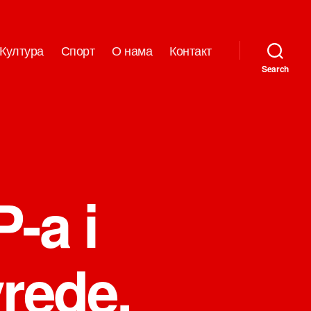
Култура
Спорт
О нама
Контакт
Search
-a i
vrede,