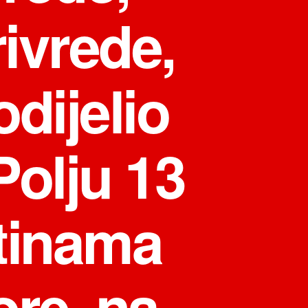
ivrede,
dijelio
Polju 13
tinama
ore, na