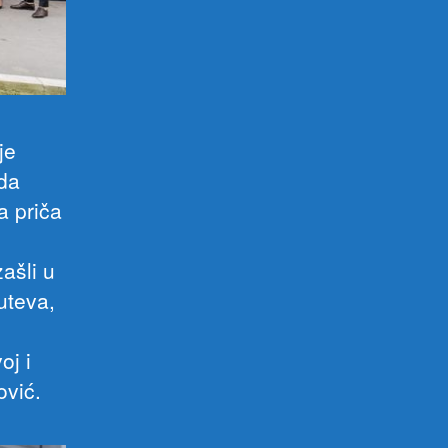
je
ada
a priča
ašli u
uteva,
oj i
ović.