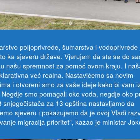
tarstvo poljoprivrede, šumarstva i vodoprivrede 
to ka sjeveru države. Vjerujem da ste se do s
li u našu spremnost za pomoć ovom kraju. I naš
eklarativna već realna. Nastavićemo sa novim
tima i otvoreni smo za vaše ideje kako bi vam iz
. Negdje smo pomagali oko voda, negdje oko p
3 snjegočistača za 13 opština nastavljamo da
mo sjeveru i pokazujemo da je ovoj Vladi razv
anje migracija prioritet“, kazao je ministar Jok