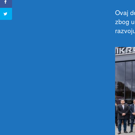
Ovaj d
zbog u
razvoj