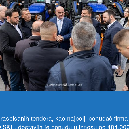
i
raspisanih tendera, kao najbolji ponuđač firma
S&E, dostavila je ponudu u iznosu od 484.000