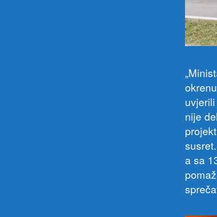
„Minis
okrenu
uvjeri
nije d
projek
susret
a sa 1
pomaže
sprečav