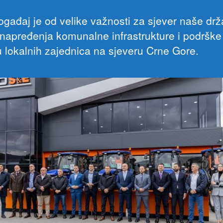
ogađaj je od velike važnosti za sjever naše dr
napređenja komunalne infrastrukture i podrške
u lokalnih zajednica na sjeveru Crne Gore.