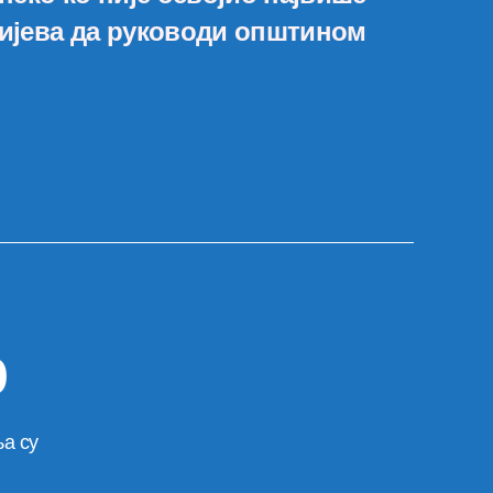
тијева да руководи општином
р
а су