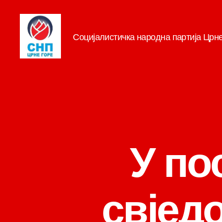
Социјалистичка народна партија Црн
СНП
У по
свјед