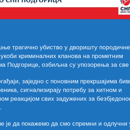
ње трагично убиство у дворишту породичне
сукоби криминалних кланова на прометним
а Подгорице, озбиљна су упозорења за све 
гађаји, заједно с поновним прекршајима би
еника, сигнализирају потребу за хитном и
ом реакцијом свих задужених за безбједоно
.
е је да покажемо да смо спремни и одлучни 