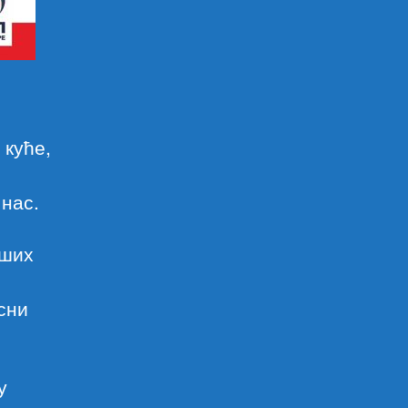
 куће,
нас.
вших
сни
у