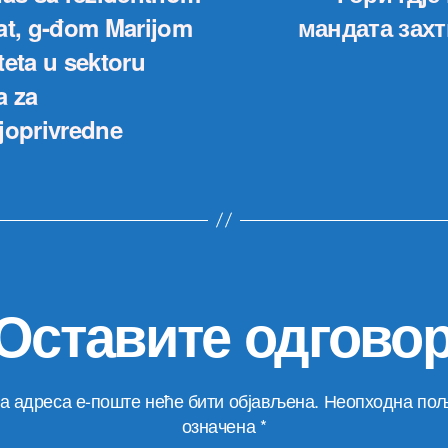
at, g-đom Marijom
мандата зах
teta u sektoru
a za
joprivredne
Оставите одгово
а адреса е-поште неће бити објављена.
Неопходна пољ
означена
*