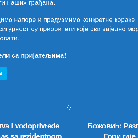
ти наших грађана.
имо напоре и предузмимо конкретне кораке 
сигурност су приоритети које сви заједно м
овати.
ели са пријатељима!
tva i vodoprivrede
Божовић: Раз
nas sa rezidentnom
Гори гдје