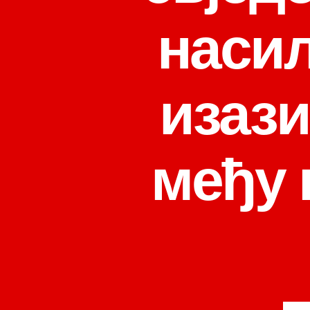
насил
изази
међу 