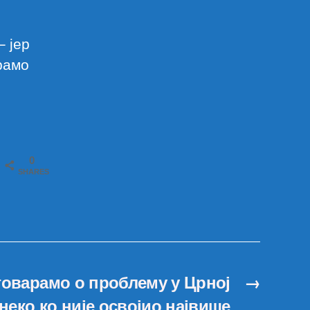
– јер
орамо
0
SHARES
говарамо о проблему у Црној
→
 неко ко није освојио највише