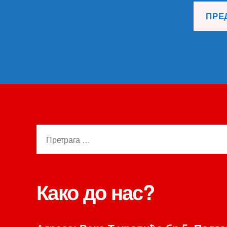
Претрага
за:
Како до нас?