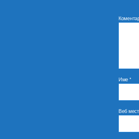
Комента
Име
*
Веб мес