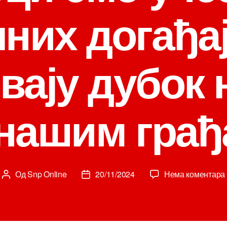
них догађај
вају дубок
нашим гра
Од
Snp Online
20/11/2024
Нема коментара
Аутор
Датум
чланка
чланка