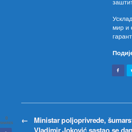
зашти
Усклад
мир и 
гарант
Подиј
←
Ministar poljoprivrede, šumars
0
SHARES
Vladimir Joković sastao se da