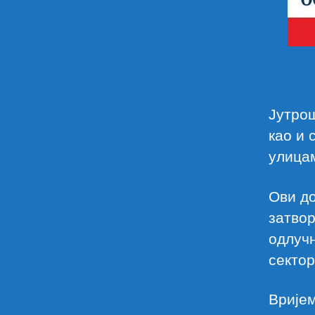
Јутрош
као и 
улицам
Ови до
затвор
одлучн
сектор
Вријем