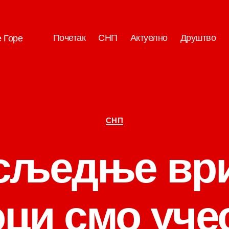
Почетак
СНП
Актуелно
Друштво
е Горе
Категорије
СНП
сљедње вр
оци смо уче