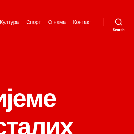
Култура
Спорт
О нама
Контакт
Search
ијеме
сталих