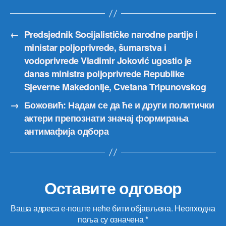
←
Predsjednik Socijalističke narodne partije i
ministar poljoprivrede, šumarstva i
vodoprivrede Vladimir Joković ugostio je
danas ministra poljoprivrede Republike
Sjeverne Makedonije, Cvetana Tripunovskog
→
Божовић: Надам се да ће и други политички
актери препознати значај формирања
антимафија одбора
Оставите одговор
Ваша адреса е-поште неће бити објављена.
Неопходна
поља су означена
*