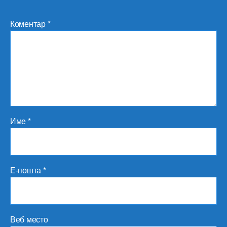
Коментар
*
Име
*
Е-пошта
*
Веб место