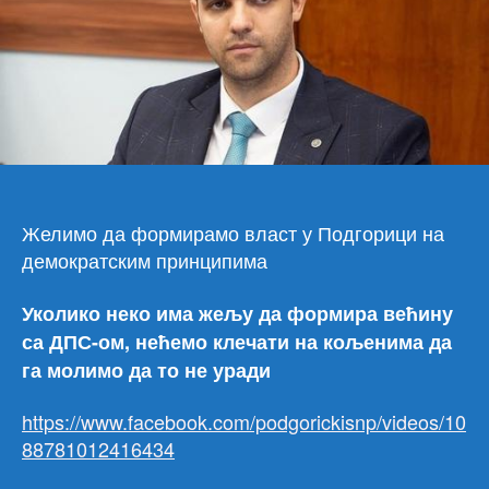
Желимо да формирамо власт у Подгорици на
демократским принципима
Уколико неко има жељу да формира већину
са ДПС-ом, нећемо клечати на кољенима да
га молимо да то не уради
https://www.facebook.com/podgorickisnp/videos/10
88781012416434