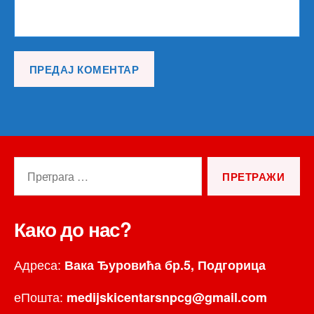
Претрага
за:
Како до нас?
Адреса:
Вака Ђуровића бр.5, Подгорица
еПошта:
medijskicentarsnpcg@gmail.com