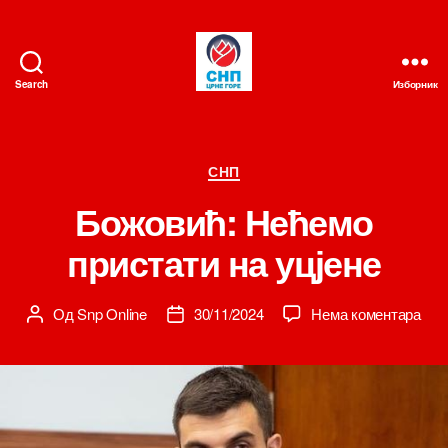
Search
Изборник
СНП
Категорије
СНП
Божовић: Нећемо
пристати на уцјене
на
Од
Snp Online
30/11/2024
Нема коментара
Аутор
Датум
Бож
чланка
чланка
Нећ
при
на
уцј