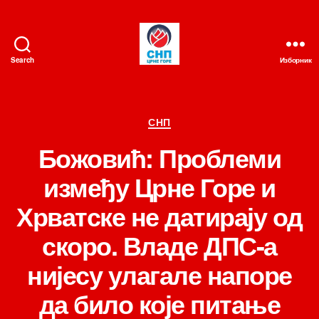
Search
Изборник
СНП
Категорије
СНП
Божовић: Проблеми
између Црне Горе и
Хрватске не датирају од
скоро. Владе ДПС-а
нијесу улагале напоре
да било које питање