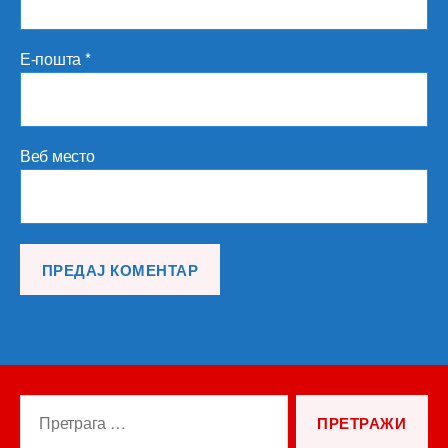
Е-пошта
*
Веб место
Претрага
за: