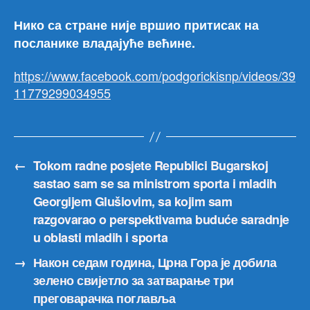
да
Нико са стране није вршио притисак на
бил
посланике владајуће већине.
које
пит
риј
https://www.facebook.com/podgorickisnp/videos/39
11779299034955
←
Tokom radne posjete Republici Bugarskoj
sastao sam se sa ministrom sporta i mladih
Georgijem Glušiovim, sa kojim sam
razgovarao o perspektivama buduće saradnje
u oblasti mladih i sporta
→
Након седам година, Црна Гора је добила
зелено свијетло за затварање три
преговарачка поглавља