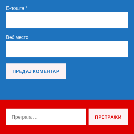
Е-пошта
*
Веб место
Претрага
за: