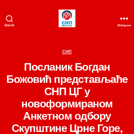
Search
Изборник
СНП
Категорије
СНП
Посланик Богдан
Божовић представљаће
СНП ЦГ у
новоформираном
Анкетном одбору
Скупштине Црне Горе,