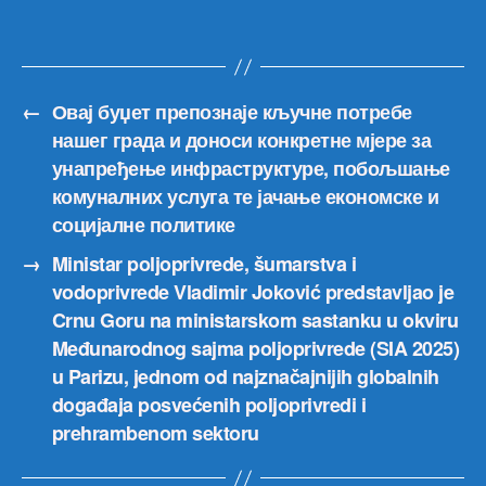
нов
и
вис
фун
на
←
Овај буџет препознаје кључне потребе
чије
нашег града и доноси конкретне мјере за
рас
унапређење инфраструктуре, побољшање
се
комуналних услуга те јачање економске и
чек
социјалне политике
већ
дец
→
Ministar poljoprivrede, šumarstva i
vodoprivrede Vladimir Joković predstavljao je
Crnu Goru na ministarskom sastanku u okviru
Međunarodnog sajma poljoprivrede (SIA 2025)
u Parizu, jednom od najznačajnijih globalnih
događaja posvećenih poljoprivredi i
prehrambenom sektoru