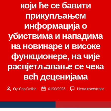
који ће се бавити
прикупљањем
информација о
убиствима и нападима
на новинаре и високе
функционере, на чије
расвјетљавање се чека
већ деценијама
на
Од
Snp Online
01/03/2025
Нема коментара
Аутор
Датум
Пос
чланка
чланка
Бог
Бож
пре