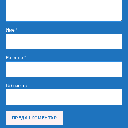
Име
*
Е-пошта
*
Веб место