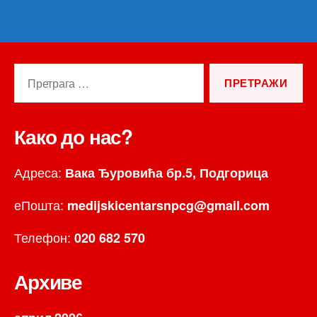
Претрага
за:
Како до нас?
Адреса:
Вака Ђуровића бр.5, Подгорица
еПошта:
medijskicentarsnpcg@gmail.com
Телефон:
020 682 570
Архиве