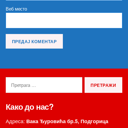
Веб место
Претрага
за:
Како до нас?
Адреса:
Вака Ђуровића бр.5, Подгорица