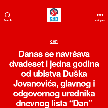
Search
Изборник
СНП
Категорије
СНП
Danas se navršava
dvadeset i jedna godina
od ubistva Duška
Jovanovića, glavnog i
odgovornog urednika
dnevnog lista “Dan”