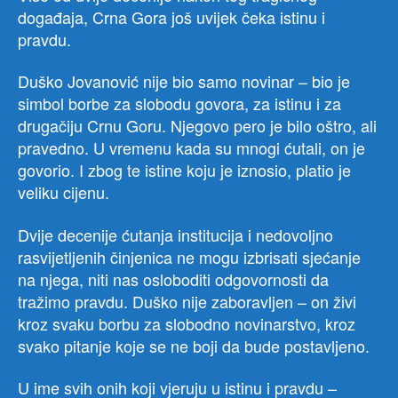
događaja, Crna Gora još uvijek čeka istinu i
pravdu.
Duško Jovanović nije bio samo novinar – bio je
simbol borbe za slobodu govora, za istinu i za
drugačiju Crnu Goru. Njegovo pero je bilo oštro, ali
pravedno. U vremenu kada su mnogi ćutali, on je
govorio. I zbog te istine koju je iznosio, platio je
veliku cijenu.
Dvije decenije ćutanja institucija i nedovoljno
rasvijetljenih činjenica ne mogu izbrisati sjećanje
na njega, niti nas osloboditi odgovornosti da
tražimo pravdu. Duško nije zaboravljen – on živi
kroz svaku borbu za slobodno novinarstvo, kroz
svako pitanje koje se ne boji da bude postavljeno.
U ime svih onih koji vjeruju u istinu i pravdu –