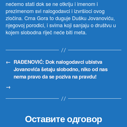
nećemo stati dok se ne otkriju i imenom i
prezimenom svi nalogodavci i izvršioci ovog
zločina. Crna Gora to duguje Dušku Jovanoviću,
njegovoj porodici, i svima koji sanjaju o društvu u
kojem slobodna riječ neće biti meta.
←
RAĐENOVIĆ: Dok nalogodavci ubistva
Jovanovića šetaju slobodno, niko od nas
nema pravo da se poziva na pravdu!
→
Оставите одговор