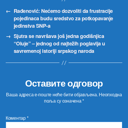
←
Rađenović: Nećemo dozvoliti da frustracije
pojedinaca budu sredstvo za potkopavanje
jedinstva SNP-a
→
Sjutra se navršava još jedna godišnjica
“Oluje” – jednog od najtežih poglavlja u
savremenoj istoriji srpskog naroda
Оставите одговор
Ваша адреса е-поште неће бити објављена.
Неопходна
поља су означена
*
Коментар
*