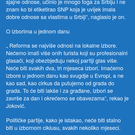
sjajne odnose, učinio je mnogo toga za Srbiju i ne
u
znam ko bi etiketirao SNP koja je uvijek imala
Srbij
dobre odnose sa vlastima u Srbiji“, naglasio je on.
O izborima u jednom danu
„ Reforma se najviše odnosi na lokalne izbore.
Nećemo imati više onih turista koji su profesionalni
glasači, koji obezbjeđuju nekoj partiji glas više.
Neće biti svakih dva, tri mjeseca izbori. Imaćemo
izbore u jednom danu kao svugdje u Evropi, a ne
kao sad, kao cirkus da putujemo od grada do
grada. To će biti lakše i za građane, izbori se
završe za dan i okrećemo se obavezama“, rekao je
Joković.
Političke partije, kako je istakao, neće biti stalno
biti u izbornom ciklusu, svakih nekoliko mjeseci.