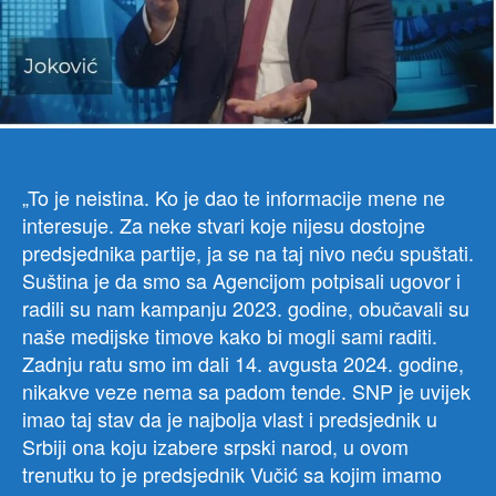
Joko
gost
u
Info
plus
na
Adri
telev
„To je neistina. Ko je dao te informacije mene ne
kaz
interesuje. Za neke stvari koje nijesu dostojne
je
predsjednika partije, ja se na taj nivo neću spuštati.
da
je
Suština je da smo sa Agencijom potpisali ugovor i
neis
radili su nam kampanju 2023. godine, obučavali su
da
naše medijske timove kako bi mogli sami raditi.
je
Zadnju ratu smo im dali 14. avgusta 2024. godine,
njeg
nikakve veze nema sa padom tende. SNP je uvijek
parti
imao taj stav da je najbolja vlast i predsjednik u
učes
Srbiji ona koju izabere srpski narod, u ovom
u
fina
trenutku to je predsjednik Vučić sa kojim imamo
blok