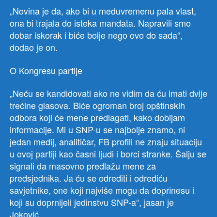
„Novina je da, ako bi u međuvremenu pala vlast,
ona bi trajala do isteka mandata. Napravili smo
dobar iskorak i biće bolje nego ovo do sada“,
dodao je on.
O Kongresu partije
„Neću se kandidovati ako ne vidim da ću imati dvije
trećine glasova. Biće ogroman broj opštinskih
odbora koji će mene predlagati, kako dobijam
informacije. Mi u SNP-u se najbolje znamo, ni
jedan medij, analitičar, FB profili ne znaju situaciju
u ovoj partiji kao časni ljudi i borci stranke. Šalju se
signali da masovno predlažu mene za
predsjednika. Ja ću se odrediti i odrediću
savjetnike, one koji najviše mogu da doprinesu i
koji su doprnijeli jedinstvu SNP-a“, jasan je
Joković.