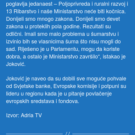
poglavlja jedanaest – Poljoprivreda i ruralni razvoj i
13 Ribarstvo i naše Ministarstvo neće biti kočnica.
Donijeli smo mnogo zakona. Donijeli smo devet
zakona u proteklih pola godine. Rezultati su
odlični. Imali smo malo problema u šumarstvu i
izvinio bih se vlasnicima šuma što nisu mogli do
sad. Riješeno je u Parlamentu, mogu da koriste
dobra, a ostalo je Ministarstvo završilo“, istakao je
Joković.
Joković je naveo da su dobili sve moguće pohvale
od Svjetske banke, Evropske komisije i potpuni su
lideru u regionu kada je u pitanje povlačenje
evropskih sredstava i fondova.
Izvor: Adria TV