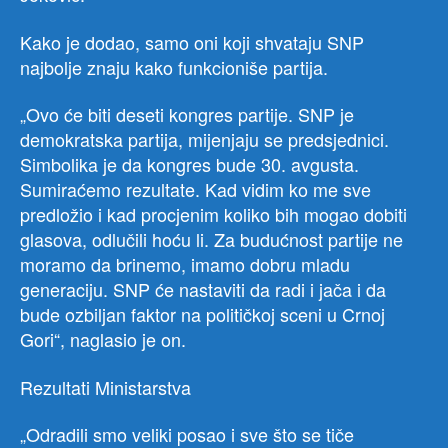
Kako je dodao, samo oni koji shvataju SNP
najbolje znaju kako funkcioniše partija.
„Ovo će biti deseti kongres partije. SNP je
demokratska partija, mijenjaju se predsjednici.
Simbolika je da kongres bude 30. avgusta.
Sumiraćemo rezultate. Kad vidim ko me sve
predložio i kad procjenim koliko bih mogao dobiti
glasova, odlučili hoću li. Za budućnost partije ne
moramo da brinemo, imamo dobru mladu
generaciju. SNP će nastaviti da radi i jača i da
bude ozbiljan faktor na političkoj sceni u Crnoj
Gori“, naglasio je on.
Rezultati Ministarstva
„Odradili smo veliki posao i sve što se tiče