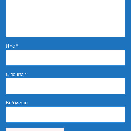
Име
*
Е-пошта
*
Веб место