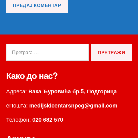
Претрага
за:
Како до нас?
Адреса:
Вака Ђуровића бр.5, Подгорица
еПошта:
medijskicentarsnpcg@gmail.com
Телефон:
020 682 570