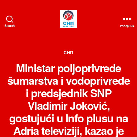
Search
Изборник
СНП
Категорије
СНП
Ministar poljoprivrede
šumarstva i vodoprivrede
i predsjednik SNP
Vladimir Joković,
gostujući u Info plusu na
Adria televiziji, kazao je