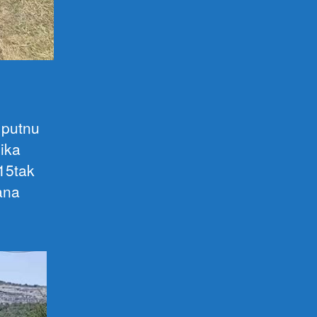
 putnu
lika
 15tak
ana