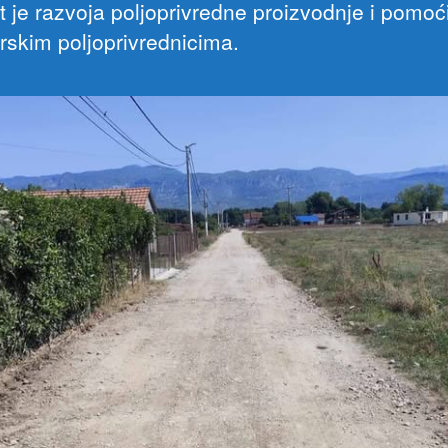
et je razvoja poljoprivredne proizvodnje i pomoć
rskim poljoprivrednicima.