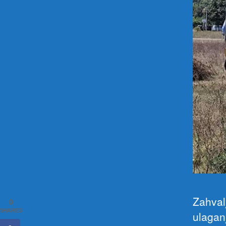
Zahvalj
0
SHARES
ulagan