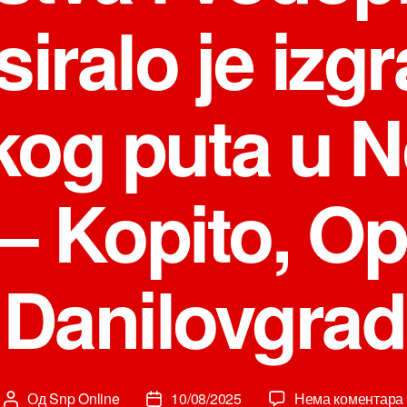
siralo je izg
kog puta u 
 – Kopito, Op
Danilovgrad
Од
Snp Online
10/08/2025
Нема коментара
Аутор
Датум