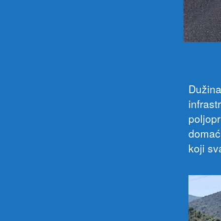
Dužina
infrast
poljop
domaći
koji s