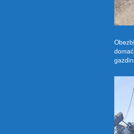
Obezbi
domaćin
gazdin