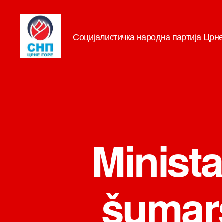
Социјалистичка народна партија Црн
СНП
Minista
šumars