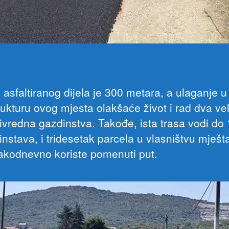
 asfaltiranog dijela je 300 metara, a ulaganje u
rukturu ovog mjesta olakšaće život i rad dva ve
rivredna gazdinstva. Takođe, ista trasa vodi do
nstava, i tridesetak parcela u vlasništvu mješt
vakodnevno koriste pomenuti put.