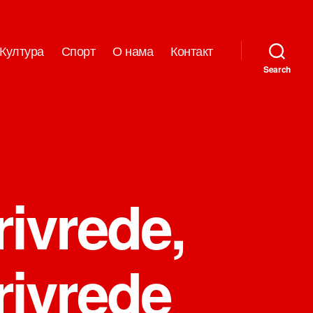
Култура
Спорт
О нама
Контакт
Search
rivrede,
rivrede