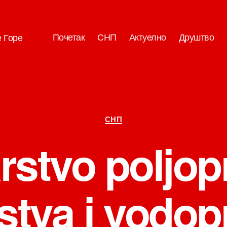
Почетак
СНП
Актуелно
Друштво
е Горе
Категорије
СНП
rstvo poljop
tva i vodop