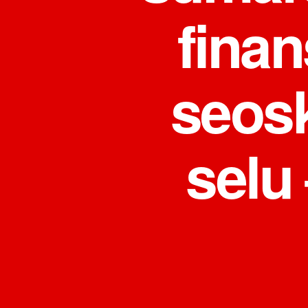
finan
seos
selu