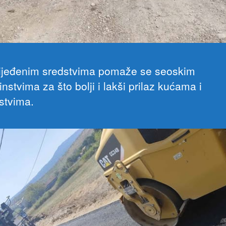
jeđenim sredstvima pomaže se seoskim
stvima za što bolji i lakši prilaz kućama i
stvima.