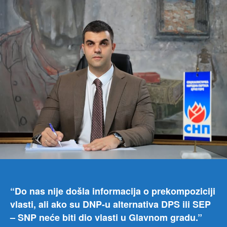
pred
podg
odb
SNP
a,
poru
je
za
Vijes
“Do nas nije došla informacija o prekompoziciji
vlasti, ali ako su DNP-u alternativa DPS ili SEP
– SNP neće biti dio vlasti u Glavnom gradu.”