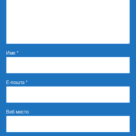
Име
*
Е-пошта
*
Веб место