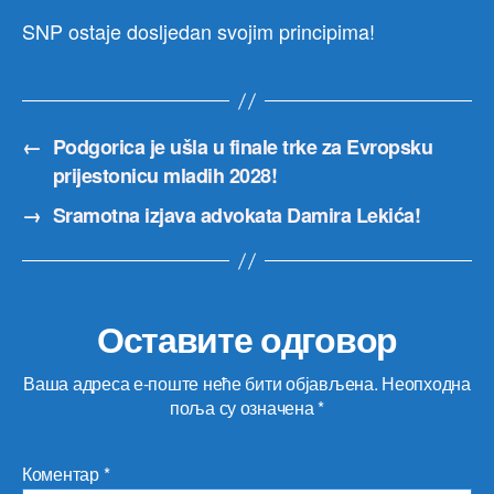
SNP ostaje dosljedan svojim principima!
←
Podgorica je ušla u finale trke za Evropsku
prijestonicu mladih 2028!
→
Sramotna izjava advokata Damira Lekića!
Оставите одговор
Ваша адреса е-поште неће бити објављена.
Неопходна
поља су означена
*
Коментар
*