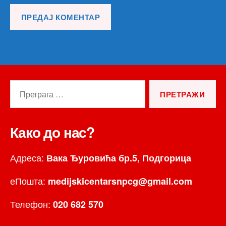
Претрага
за:
Како до нас?
Адреса:
Вака Ђуровића бр.5, Подгорица
еПошта:
medijskicentarsnpcg@gmail.com
Телефон:
020 682 570