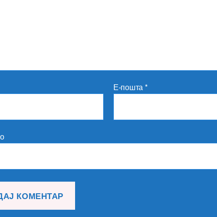
Е-пошта
*
то