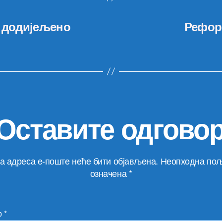
о додијељено
Рефор
Оставите одгово
а адреса е-поште неће бити објављена.
Неопходна пољ
означена
*
р
*