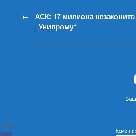
←
АСК: 17 милиона незаконит
„Унипрому“
Ваш
0
SHARES
Комента