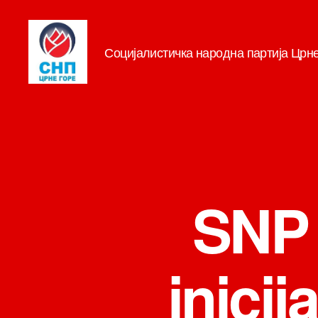
Социјалистичка народна партија Црн
СНП
SNP 
inicij