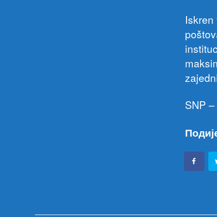
Iskren 
poštov
institu
maksim
zajedn
SNP – 
Подиј