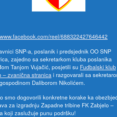
//www.facebook.com/reel/688322427646442
avnici SNP-a, poslanik i predsjednik OO SNP
ica, zajedno sa sekretarkom kluba poslanika
om Tanjom Vujačić, posjetili su
Fudbalski klub
o – zvanična stranica
i razgovarali sa sekretar
 gospodinom Daliborom Nikolićem.
o smo dogovorili konkretne korake ka obezbje
ava za izgradnju Zapadne tribine FK Zabjelo –
ta koji zaslužuje punu podršku!