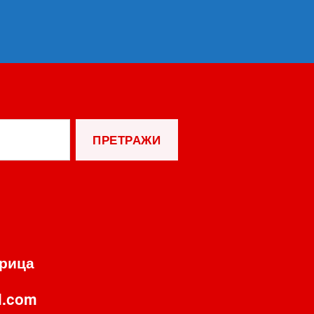
орица
l.com