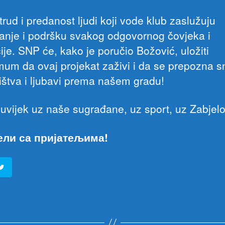
trud i predanost ljudi koji vode klub zaslužuju
anje i podršku svakog odgovornog čovjeka i
cije. SNP će, kako je poručio Božović, uložiti
um da ovaj projekat zaživi i da se prepozna 
ištva i ljubavi prema našem gradu!
uvijek uz naše sugrađane, uz sport, uz Zabjelo
ели са пријатељима!