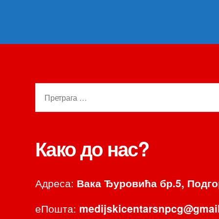
Претрага
за:
Како до нас?
Адреса:
Вака Ђуровића бр.5, Подг
еПошта:
medijskicentarsnpcg@gmai