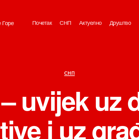
Почетак
СНП
Актуелно
Друштво
е Горе
Категорије
СНП
– uvijek uz 
ative i uz gr