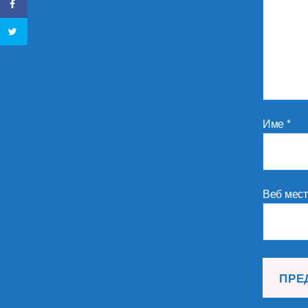
Име
*
Веб мес