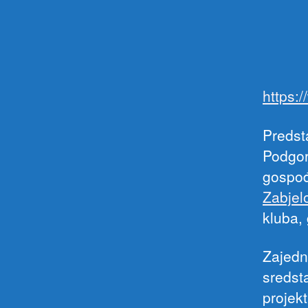
https:
Predst
Podgor
gospođ
Zabjel
kluba,
Zajedn
sredst
projek