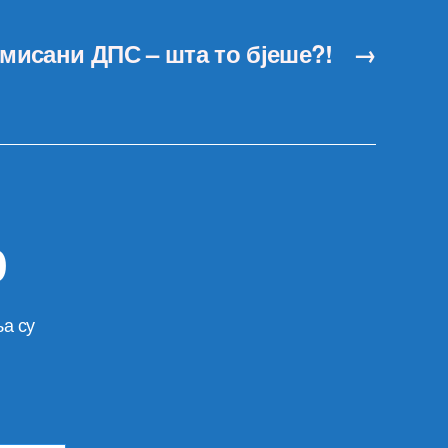
мисани ДПС – шта то бјеше?!
→
р
а су