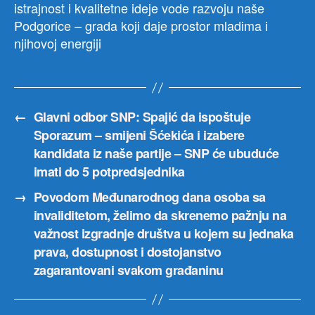
istrajnost i kvalitetne ideje vode razvoju naše
Podgorice – grada koji daje prostor mladima i
njihovoj energiji
←
Glavni odbor SNP: Spajić da ispoštuje
Sporazum – smijeni Šćekića i izabere
kandidata iz naše partije – SNP će ubuduće
imati do 5 potpredsjednika
→
Povodom Međunarodnog dana osoba sa
invaliditetom, želimo da skrenemo pažnju na
važnost izgradnje društva u kojem su jednaka
prava, dostupnost i dostojanstvo
zagarantovani svakom građaninu