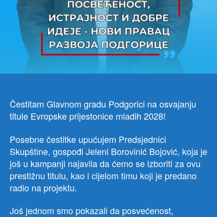
Čestitam Glavnom gradu Podgorici na osvajanju
titule Evropske prijestonice mladih 2028!
Posebne čestitke upućujem Predsjednici
Skupštine, gospođi Jeleni Borovinić Bojović, koja je
još u kampanji najavila da ćemo se izboriti za ovu
prestižnu titulu, kao i cijelom timu koji je predano
radio na projektu.
Još jednom smo pokazali da posvećenost,