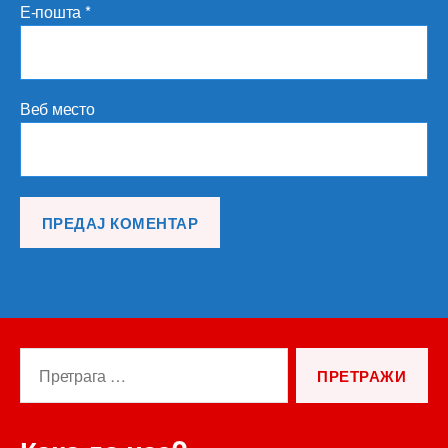
Е-пошта
*
Веб место
Претрага
за: