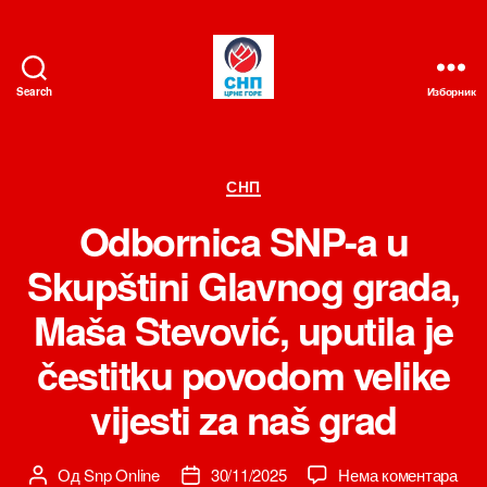
Search
Изборник
СНП
Категорије
СНП
Odbornica SNP-a u
Skupštini Glavnog grada,
Maša Stevović, uputila je
čestitku povodom velike
vijesti za naš grad
на
Од
Snp Online
30/11/2025
Нема коментара
Аутор
Датум