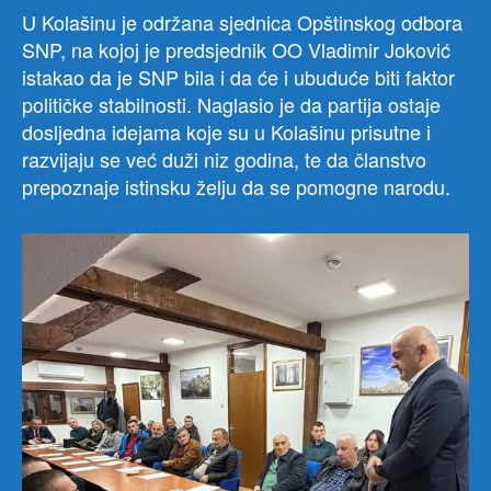
U Kolašinu je održana sjednica Opštinskog odbora
SNP, na kojoj je predsjednik OO Vladimir Joković
istakao da je SNP bila i da će i ubuduće biti faktor
političke stabilnosti. Naglasio je da partija ostaje
dosljedna idejama koje su u Kolašinu prisutne i
razvijaju se već duži niz godina, te da članstvo
prepoznaje istinsku želju da se pomogne narodu.