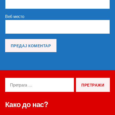
Веб место
Претрага
за:
Како до нас?