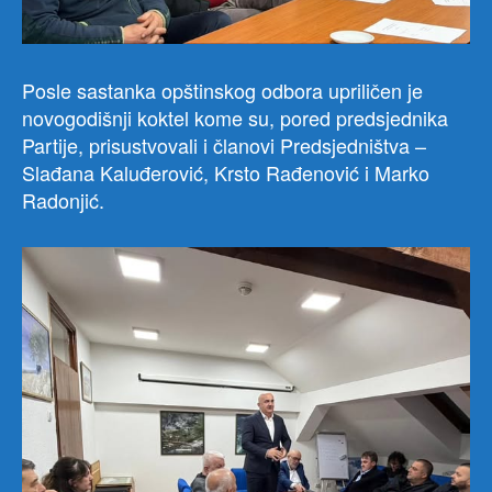
Posle sastanka opštinskog odbora upriličen je
novogodišnji koktel kome su, pored predsjednika
Partije, prisustvovali i članovi Predsjedništva –
Slađana Kaluđerović, Krsto Rađenović i Marko
Radonjić.