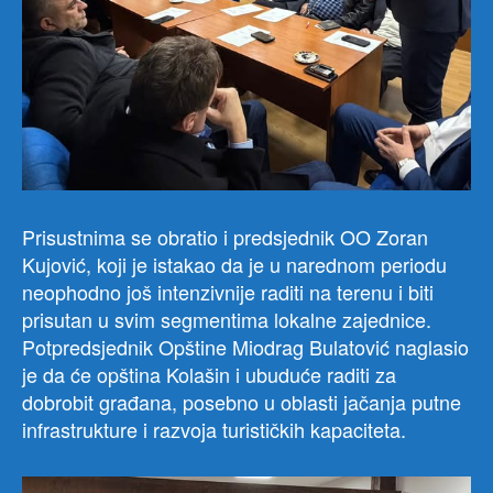
Prisustnima se obratio i predsjednik OO Zoran
Kujović, koji je istakao da je u narednom periodu
neophodno još intenzivnije raditi na terenu i biti
prisutan u svim segmentima lokalne zajednice.
Potpredsjednik Opštine Miodrag Bulatović naglasio
je da će opština Kolašin i ubuduće raditi za
dobrobit građana, posebno u oblasti jačanja putne
infrastrukture i razvoja turističkih kapaciteta.