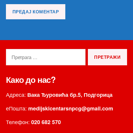
Претрага
за:
Како до нас?
Адреса:
Вака Ђуровића бр.5, Подгорица
еПошта:
medijskicentarsnpcg@gmail.com
Телефон:
020 682 570