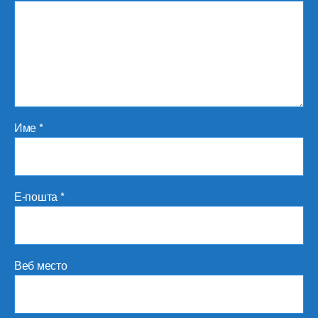
Име
*
Е-пошта
*
Веб место