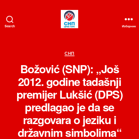
Search
Изборник
СНП
Категорије
СНП
Božović (SNP): „Još
2012. godine tadašnji
premijer Lukšić (DPS)
predlagao je da se
razgovara o jeziku i
državnim simbolima“