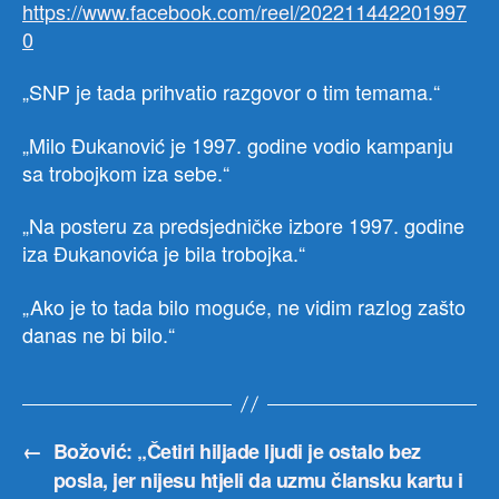
https://www.facebook.com/reel/202211442201997
0
„SNP je tada prihvatio razgovor o tim temama.“
„Milo Đukanović je 1997. godine vodio kampanju
sa trobojkom iza sebe.“
„Na posteru za predsjedničke izbore 1997. godine
iza Đukanovića je bila trobojka.“
„Ako je to tada bilo moguće, ne vidim razlog zašto
danas ne bi bilo.“
←
Božović: „Četiri hiljade ljudi je ostalo bez
posla, jer nijesu htjeli da uzmu člansku kartu i