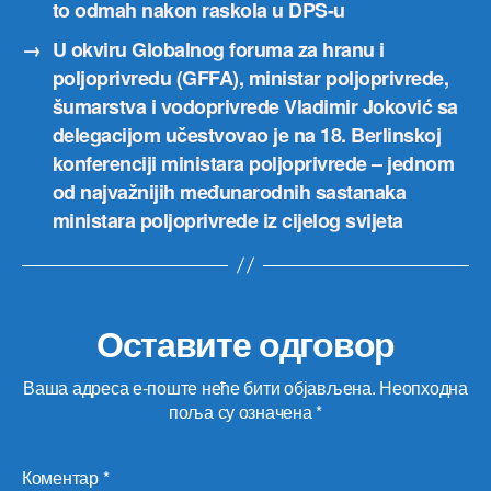
to odmah nakon raskola u DPS-u
→
U okviru Globalnog foruma za hranu i
poljoprivredu (GFFA), ministar poljoprivrede,
šumarstva i vodoprivrede Vladimir Joković sa
delegacijom učestvovao je na 18. Berlinskoj
konferenciji ministara poljoprivrede – jednom
od najvažnijih međunarodnih sastanaka
ministara poljoprivrede iz cijelog svijeta
Оставите одговор
Ваша адреса е-поште неће бити објављена.
Неопходна
поља су означена
*
Коментар
*