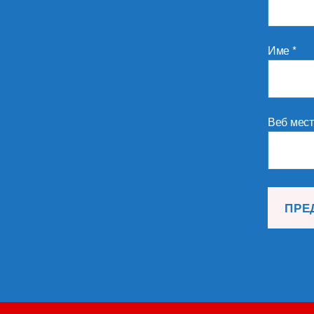
Име
*
Веб мес