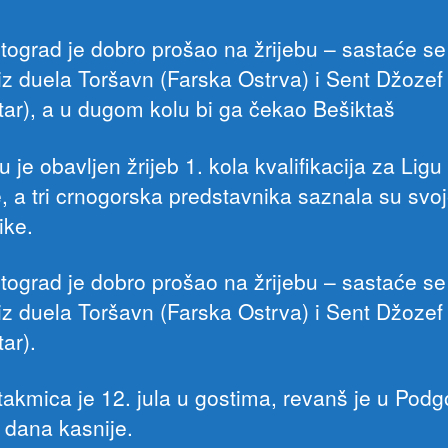
tograd je dobro prošao na žrijebu – sastaće se
 iz duela Toršavn (Farska Ostrva) i Sent Džozef
ltar), a u dugom kolu bi ga čekao Bešiktaš
 je obavljen žrijeb 1. kola kvalifikacija za Ligu
, a tri crnogorska predstavnika saznala su svo
ike.
tograd je dobro prošao na žrijebu – sastaće se
 iz duela Toršavn (Farska Ostrva) i Sent Džozef
tar).
takmica je 12. jula u gostima, revanš je u Podgo
dana kasnije.