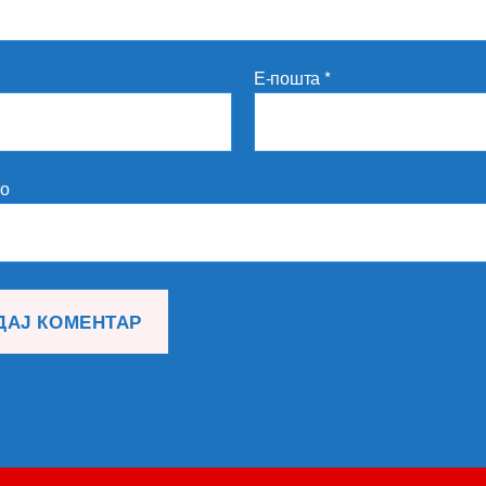
Е-пошта
*
то