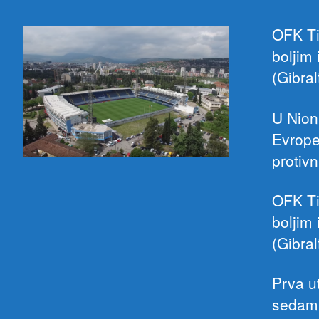
OFK Ti
boljim
(Gibra
U Nionu
Evrope
protivn
OFK Ti
boljim
(Gibral
Prva u
sedam 