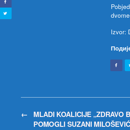
Pobjed
dvomeč
Izvor:
Подиј
←
MLADI KOALICIJE „ZDRAVO 
POMOGLI SUZANI MILOŠEVI