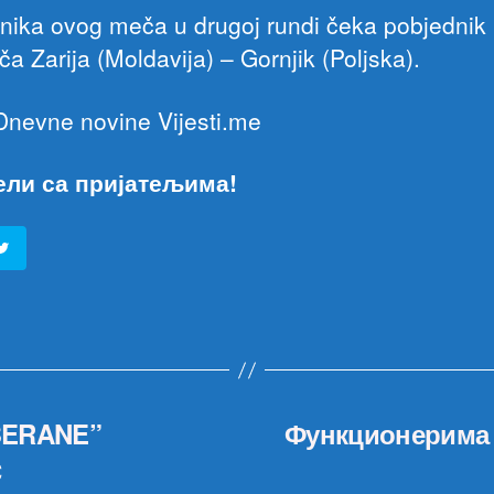
nika ovog meča u drugoj rundi čeka pobjednik
a Zarija (Moldavija) – Gornjik (Poljska).
 Dnevne novine Vijesti.me
ели са пријатељима!
BERANE”
Функционерима 
Ć