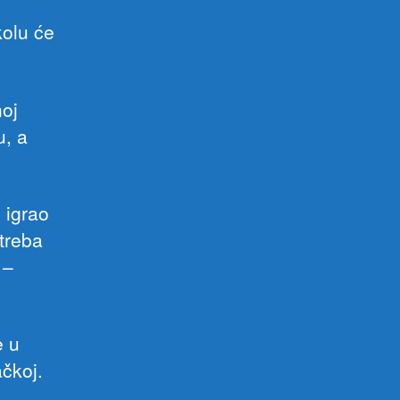
kolu će
noj
u, a
 igrao
 treba
 –
e u
ačkoj.