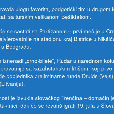
ravda ulogu favorita, podgorički tim u drugom 
tati sa turskim velikanom Bešiktašom.
će se sastati sa Partizanom – prvi meč je u Cr
ajvjerovatnije na stadionu kraj Bistrice u Nikšić
 u Beogradu.
o iznenadi „crno-bijele“, Rudar u narednom kolu
jerovatnije sa kazahstanskim Irtišom, koji prvo
đe pobjednika preliminarne runde Druids (Vels)
(Litvanija).
ost je izvukla slovačkog Trenčina – domaćin j
takmici, dok će se revanš igrati 19. jula u Slov