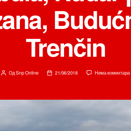
zana, Buduć
Trenčin
Од
Snp Online
21/06/2018
Нема коментара
Аутор
Датум
чланка
чланка