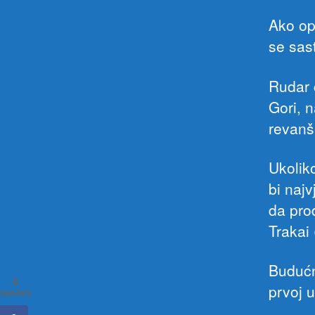
Ako op
se sas
Rudar 
Gori, n
revanš
Ukolik
bi najv
da pro
Trakai 
Budućn
0
prvoj u
SHARES