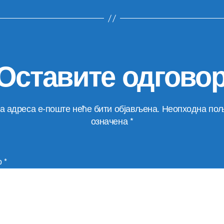
Оставите одгово
а адреса е-поште неће бити објављена.
Неопходна пољ
означена
*
р
*