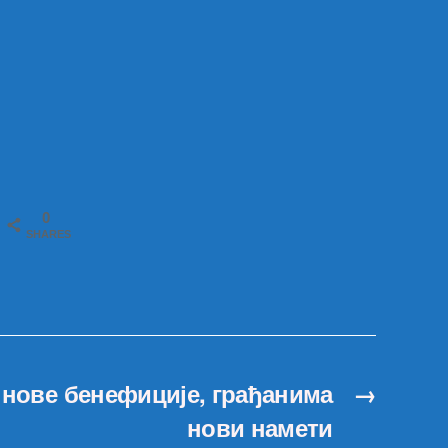
0
SHARES
нове бенефиције, грађанима
→
нови намети