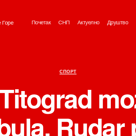
Почетак
СНП
Актуелно
Друштво
е Горе
Категорије
СПОРТ
Titograd mo
bula, Rudar 