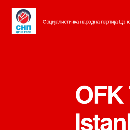
Социјалистичка народна партија Црн
СНП
OFK 
Istan