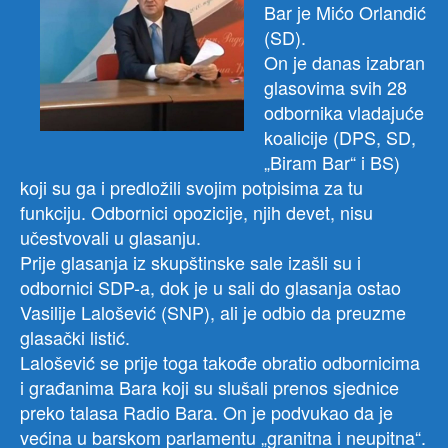
Bar je Mićo Orlandić
(SD).
On je danas izabran
glasovima svih 28
odbornika vladajuće
koalicije (DPS, SD,
„Biram Bar“ i BS)
koji su ga i predložili svojim potpisima za tu
funkciju. Odbornici opozicije, njih devet, nisu
učestvovali u glasanju.
Prije glasanja iz skupštinske sale izašli su i
odbornici SDP-a, dok je u sali do glasanja ostao
Vasilije Lalošević (SNP), ali je
odbio da preuzme
glasački listić.
Lalošević se prije toga takođe obratio odbornicima
i građanima Bara koji su slušali prenos sjednice
preko talasa Radio Bara. On je podvukao da je
većina u barskom parlamentu „granitna i neupitna“.