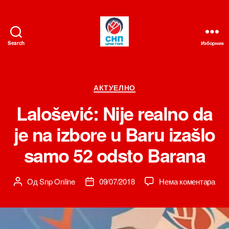
Search
Изборник
СНП
Категорије
АКТУЕЛНО
Lalošević: Nije realno da
je na izbore u Baru izašlo
samo 52 odsto Barana
на
Од
Snp Online
09/07/2018
Нема коментара
Аутор
Датум
Lalo
чланка
чланка
Nije
real
da