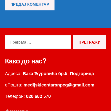
Претрага
за:
Како до нас?
Адреса:
Вака Ђуровића бр.5, Подгорица
еПошта:
medijskicentarsnpcg@gmail.com
Телефон:
020 682 570