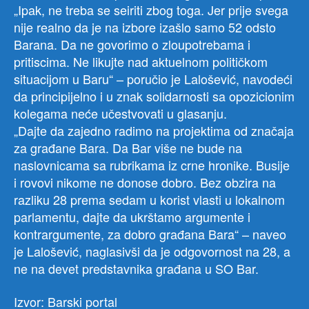
„Ipak, ne treba se seiriti zbog toga. Jer prije svega
nije realno da je na izbore izašlo samo 52 odsto
Barana. Da ne govorimo o zloupotrebama i
pritiscima. Ne likujte nad aktuelnom političkom
situacijom u Baru“ – poručio je Lalošević, navodeći
da principijelno i u znak solidarnosti sa opozicionim
kolegama neće učestvovati u glasanju.
„Dajte da zajedno radimo na projektima od značaja
za građane Bara. Da Bar više ne bude na
naslovnicama sa rubrikama iz crne hronike. Busije
i rovovi nikome ne donose dobro. Bez obzira na
razliku 28 prema sedam u korist vlasti u lokalnom
parlamentu, dajte da ukrštamo argumente i
kontrargumente, za dobro građana Bara“ – naveo
je Lalošević, naglasivši da je odgovornost na 28, a
ne na devet predstavnika građana u SO Bar.
Izvor: Barski portal