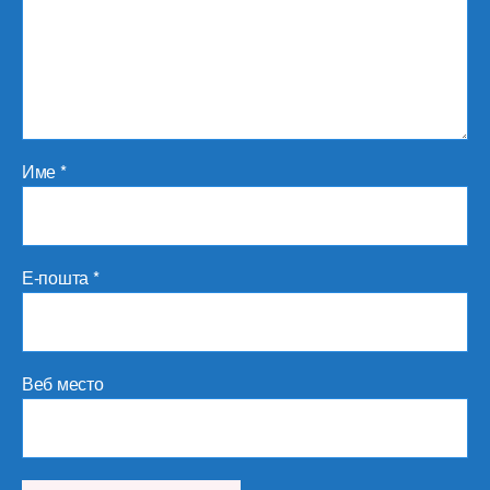
Име
*
Е-пошта
*
Веб место