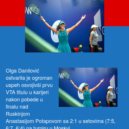
Dani
OSV
MO
i
prvi
VTA
turni
u
karij
Olga Danilović
ostvarila je ogroman
uspeh osvojivši prvu
VTA titulu u karijeri
nakon pobede u
finalu nad
Ruskinjom
Anastasijom Potapovom sa 2:1 u setovima (7:5,
6:7, 6:4) na turniru u Moskvi.