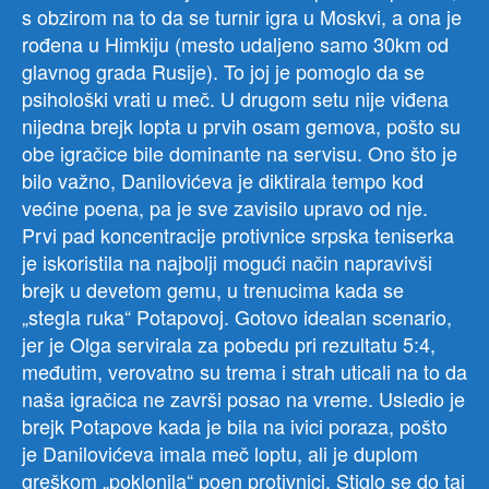
s obzirom na to da se turnir igra u Moskvi, a ona je
rođena u Himkiju (mesto udaljeno samo 30km od
glavnog grada Rusije). To joj je pomoglo da se
psihološki vrati u meč. U drugom setu nije viđena
nijedna brejk lopta u prvih osam gemova, pošto su
obe igračice bile dominante na servisu. Ono što je
bilo važno, Danilovićeva je diktirala tempo kod
većine poena, pa je sve zavisilo upravo od nje.
Prvi pad koncentracije protivnice srpska teniserka
je iskoristila na najbolji mogući način napravivši
brejk u devetom gemu, u trenucima kada se
„stegla ruka“ Potapovoj. Gotovo idealan scenario,
jer je Olga servirala za pobedu pri rezultatu 5:4,
međutim, verovatno su trema i strah uticali na to da
naša igračica ne završi posao na vreme. Usledio je
brejk Potapove kada je bila na ivici poraza, pošto
je Danilovićeva imala meč loptu, ali je duplom
greškom „poklonila“ poen protivnici. Stiglo se do taj