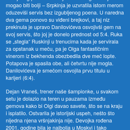
mogao biti bolji – Srpkinja je uzvratila istom merom
oduzeviši servis bez izgubljenog poena. U naredna
dva gema ponovo su viđeni brejkovi, a taj niz
prekinula je upravo Danilovićeva osvojivši gem na
svoj servis, što joj je donelo prednost od 5:4. Ruka
se „stegla“ Ruskinji u trenucima kada je servirala
za opstanak u meču, pa je Olga fantastičnim
vinerom iz bekhenda obezbedila dve meč lopte.
Potapova je spasila obe, ali četvrtu nije mogla.
Danilovićeva je smečom osvojila prvu titulu u
karijeri (6:4).
Dejan Vraneš, trener naše šampionke, u svakom
setu je dolazio na teren u pauzama između
gemova kako bi Olgi davao savete, što se na kraju
i isplatilo. Ostvarila je istorijski uspeh, nešto što
nijedna njena vršnjakinja nije. Devojka rođena
2001. godine bila je najbolja u Moskvi i tako