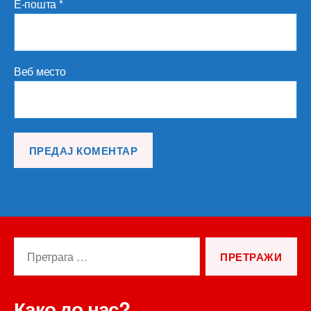
Е-пошта
*
Веб место
Претрага
за:
Како до нас?