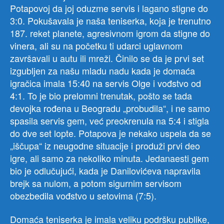
Potapovoj da joj oduzme servis i lagano stigne do
3:0. Pokušavala je naša teniserka, koja je trenutno
187. reket planete, agresivnom igrom da stigne do
vinera, ali su na početku ti udarci uglavnom
završavali u autu ili mreži. Činilo se da je prvi set
izgubljen za našu mladu nadu kada je domaća
igračica imala 15:40 na servis Olge i vođstvo od
4:1. To je bio prelomni trenutak, pošto se tada
devojka rođena u Beogradu „probudila“, i ne samo
spasila servis gem, već preokrenula na 5:4 i stigla
do dve set lopte. Potapova je nekako uspela da se
„iščupa“ iz neugodne situacije i produži prvi deo
igre, ali samo za nekoliko minuta. Jedanaesti gem
bio je odlučujući, kada je Danilovićeva napravila
brejk sa nulom, a potom sigurnim servisom
obezbedila vođstvo u setovima (7:5).
Domaća teniserka je imala veliku podršku publike,