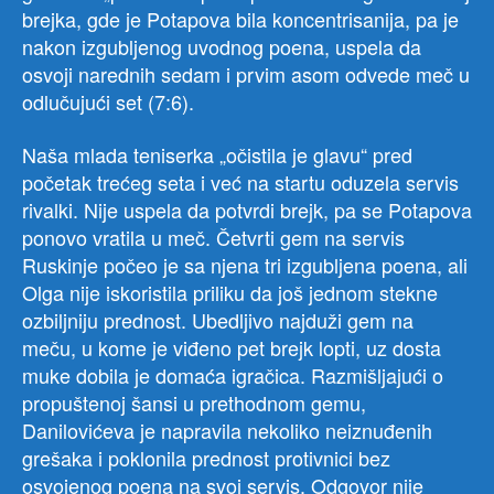
brejka, gde je Potapova bila koncentrisanija, pa je
nakon izgubljenog uvodnog poena, uspela da
osvoji narednih sedam i prvim asom odvede meč u
odlučujući set (7:6).
Naša mlada teniserka „očistila je glavu“ pred
početak trećeg seta i već na startu oduzela servis
rivalki. Nije uspela da potvrdi brejk, pa se Potapova
ponovo vratila u meč. Četvrti gem na servis
Ruskinje počeo je sa njena tri izgubljena poena, ali
Olga nije iskoristila priliku da još jednom stekne
ozbiljniju prednost. Ubedljivo najduži gem na
meču, u kome je viđeno pet brejk lopti, uz dosta
muke dobila je domaća igračica. Razmišljajući o
propuštenoj šansi u prethodnom gemu,
Danilovićeva je napravila nekoliko neiznuđenih
grešaka i poklonila prednost protivnici bez
osvojenog poena na svoj servis. Odgovor nije