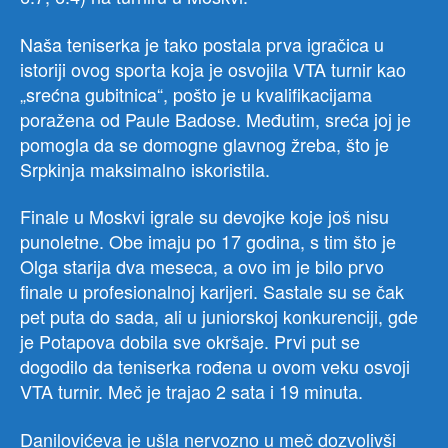
Naša teniserka je tako postala prva igračica u
istoriji ovog sporta koja je osvojila VTA turnir kao
„srećna gubitnica“, pošto je u kvalifikacijama
poražena od Paule Badose. Međutim, sreća joj je
pomogla da se domogne glavnog žreba, što je
Srpkinja maksimalno iskoristila.
Finale u Moskvi igrale su devojke koje još nisu
punoletne. Obe imaju po 17 godina, s tim što je
Olga starija dva meseca, a ovo im je bilo prvo
finale u profesionalnoj karijeri. Sastale su se čak
pet puta do sada, ali u juniorskoj konkurenciji, gde
je Potapova dobila sve okršaje. Prvi put se
dogodilo da teniserka rođena u ovom veku osvoji
VTA turnir. Meč je trajao 2 sata i 19 minuta.
Danilovićeva je ušla nervozno u meč dozvolivši