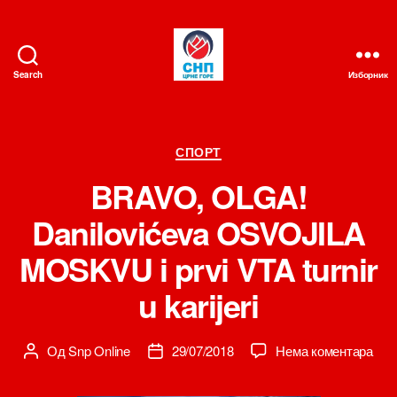
Search
Изборник
СНП
Категорије
СПОРТ
BRAVO, OLGA!
Danilovićeva OSVOJILA
MOSKVU i prvi VTA turnir
u karijeri
на
Од
Snp Online
29/07/2018
Нема коментара
Аутор
Датум
BRA
чланка
чланка
OLG