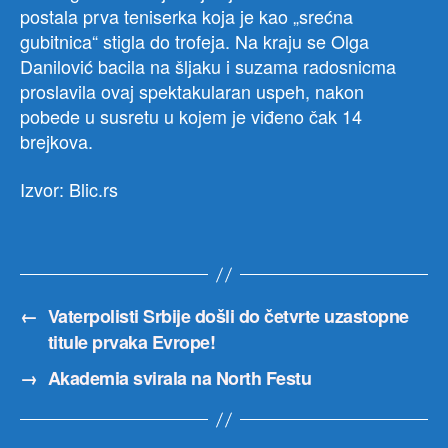
postala prva teniserka koja je kao „srećna
gubitnica“ stigla do trofeja. Na kraju se Olga
Danilović bacila na šljaku i suzama radosnicma
proslavila ovaj spektakularan uspeh, nakon
pobede u susretu u kojem je viđeno čak 14
brejkova.
Izvor: Blic.rs
←
Vaterpolisti Srbije došli do četvrte uzastopne
titule prvaka Evrope!
→
Akademia svirala na North Festu