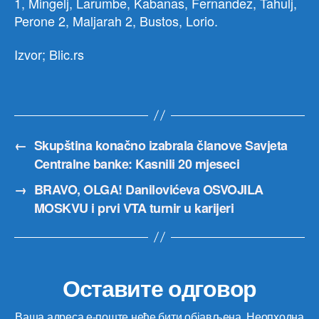
1, Mingelj, Larumbe, Kabanas, Fernandez, Tahulj,
Perone 2, Maljarah 2, Bustos, Lorio.
Izvor; Blic.rs
←
Skupština konačno izabrala članove Savjeta
Centralne banke: Kasnili 20 mjeseci
→
BRAVO, OLGA! Danilovićeva OSVOJILA
MOSKVU i prvi VTA turnir u karijeri
Оставите одговор
Ваша адреса е-поште неће бити објављена.
Неопходна