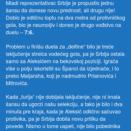
Mladi reprezentativac Srbije je propustio jednu
šansu da donese novu prednost, ali drugu nije!
Dobio je odličnu loptu na dva metra od protivničkog
gola, bio je neumoljiv i doneo je drugo vođstvo na
duelu –
7:6.
Problem u finišu duela za „delfine“ bilo je treće
isključenje strelca vodećeg gola, pa je Srbija ostala
samo sa Aleksićem na bekovskoj poziciji. Igrača
više u polju iskoristili su Španci da izjednače, i to
preko Maljaraha, koji je nadmudrio Prlainovića i
Mitrovića.
Kada „furija“ nije dobijala isključenje, nije ni imala
šansu da ugorzi našu selekciju, a tako je bilo i dva
minuta pre kraja, kada je Aleksić odlično sačuvao
protivika, pa je Srbija dobila novu priliku da
povede. Nismo u tome uspeli, nije bilo pobednika