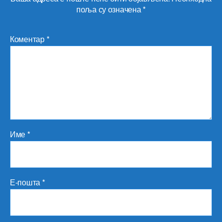
поља су означена
*
Коментар
*
Име
*
Е-пошта
*