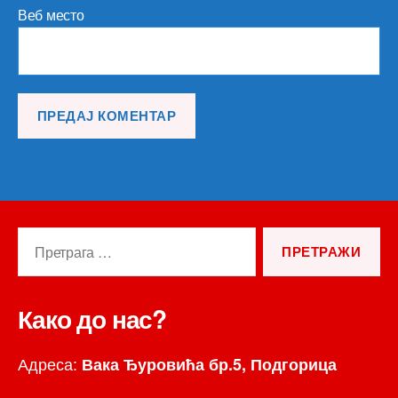
Веб место
Претрага
за:
Како до нас?
Адреса:
Вака Ђуровића бр.5, Подгорица