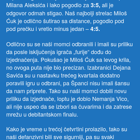
Milana Aleksića i lako pogodio za
ali je
3:5,
odgovor odmah stigao. Naš najbolji strelac Miloš
Ćuk je odlično šutirao sa distance, pogodio pod
pod prečku i vretio minus jedan –
4:5.
Odlično su se naši momci odbranili i imali su priliku
da posle isključenja igrača „furije“ dođu do
izjednačenja. Pokušao je Miloš Ćuk sa levog krila,
no ovoga puta nije bio precizan. Izabranici Dejana
Savića su u nastavku trećeg kvartala dodatno
poravili igru u odbrani, pa Španci nisu imali šansu
da nam priprete. Tako su naši momci dobili novu
priliku da izjednače, loptu je dobio Nemanja Vico,
ali nije uspeo da se izbori sa čuvarima i da zatrese
mrežu u debitantskom finalu.
Kako je vreme u trećoj četvrtini prolazilo, tako su
naši defanzivni bili sve sigurniji, pa su svaki