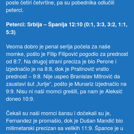
posle četiri četvrtine, pa su pobednika odlučili
peterci.
Peterci: Srbija – Španija 12:10
(0:1, 3:3, 3:2, 1:1,
5:3)
Veoma dobro je penal serija počela za naše
momke, pošto je Filip Filipović pogodio za prednost
od 8:7. Na drugoj strani preciza je bio Perone i
izjednačio je na 8:8, dok je Pralinović vratio
prednost – 9:8. Nije uspeo Branislav Mitrović da
zaustavi šut „furije“, pošto je Munariz izjednačio na
9:9. Nisu ni naši momci grešili, pa nam je Aleksić
doneo 10:9.
Čekali su naši momci šansu i dočekali su je,
Fernandez je promašio, dok je Dušan Mandić bio
milimetarski precizan sa velikih 11:9. Špance je u