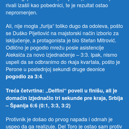
rivali izašli kao pobednici, te je rezultat ostao
nepromenjen.
Ali, nije mogla „furija“ toliko dugo da odoleva, pošto
se Duško Pijetlović na majstorski način izborio za
isključenje, a protagonista je bio Stefan Mitrović.
Odlično je pogodio mrežu posle asistencije
Aleksića za novo izjednačenje – 3:3. Ipak, nismo
uspeli da se odbranimo do rkaja kvartala, pošto je
Perone u poslednjoj sekundi druge deonice
.
pogodio za 3:4
Treća četvrtina:
„Delfini“ poveli u finišu, ali je
domaćin izjednačio tri sekunde pre kraja, Srbija
– Španija 6:6 (0:1, 3:3,
3:2)
Protivnik je došao do prvog napada i odmah je
uspeo da ga realizuje. Del Toro je ostao sam protiv