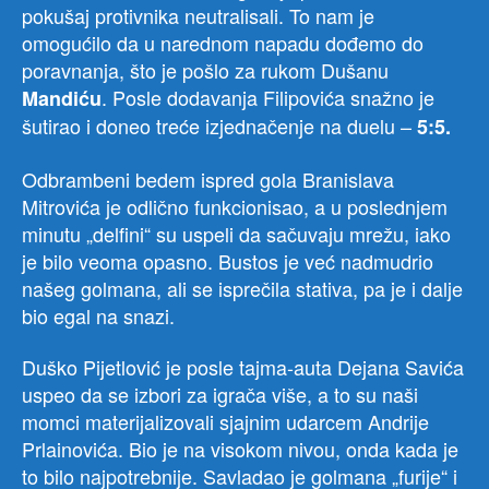
pokušaj protivnika neutralisali. To nam je
omogućilo da u narednom napadu dođemo do
poravnanja, što je pošlo za rukom Dušanu
. Posle dodavanja Filipovića snažno je
Mandiću
šutirao i doneo treće izjednačenje na duelu –
5:5.
Odbrambeni bedem ispred gola Branislava
Mitrovića je odlično funkcionisao, a u poslednjem
minutu „delfini“ su uspeli da sačuvaju mrežu, iako
je bilo veoma opasno. Bustos je već nadmudrio
našeg golmana, ali se isprečila stativa, pa je i dalje
bio egal na snazi.
Duško Pijetlović je posle tajma-auta Dejana Savića
uspeo da se izbori za igrača više, a to su naši
momci materijalizovali sjajnim udarcem Andrije
Prlainovića. Bio je na visokom nivou, onda kada je
to bilo najpotrebnije. Savladao je golmana „furije“ i