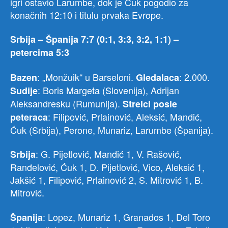
igri ostavio Larumbe, dok je Ćuk pogodio za
konačnih 12:10 i titulu prvaka Evrope.
Srbija – Španija 7:7 (0:1, 3:3, 3:2, 1:1) –
petercima 5:3
: „Monžuik“ u Barseloni.
: 2.000.
Bazen
Gledalaca
: Boris Margeta (Slovenija), Adrijan
Sudije
Aleksandresku (Rumunija).
Strelci posle
: Filipović, Prlainović, Aleksić, Mandić,
peteraca
Ćuk (Srbija), Perone, Munariz, Larumbe (Španija).
: G. Pijetlović, Mandić 1, V. Rašović,
Srbija
Ranđelović, Ćuk 1, D. Pijetlović, Vico, Aleksić 1,
Jakšić 1, Filipović, Prlainović 2, S. Mitrović 1, B.
Mitrović.
: Lopez, Munariz 1, Granados 1, Del Toro
Španija