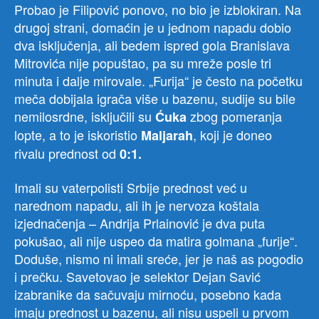
Probao je Filipović ponovo, no bio je izblokiran. Na
drugoj strani, domaćin je u jednom napadu dobio
dva isključenja, ali bedem ispred gola Branislava
Mitrovića nije popuštao, pa su mreže posle tri
minuta i dalje mirovale. „Furija“ je često na početku
meča dobijala igrača više u bazenu, sudije su bile
nemilosrdne, isključili su
zbog pomeranja
Ćuka
lopte, a to je iskoristio
, koji je doneo
Maljarah
rivalu prednost od
0:1.
Imali su vaterpolisti Srbije prednost već u
narednom napadu, ali ih je nervoza koštala
izjednačenja – Andrija Prlainović je dva puta
pokušao, ali nije uspeo da matira golmana „furije“.
Doduše, nismo ni imali sreće, jer je naš as pogodio
i prečku. Savetovao je selektor Dejan Savić
izabranike da sačuvaju mirnoću, posebno kada
imaju prednost u bazenu, ali nisu uspeli u prvom