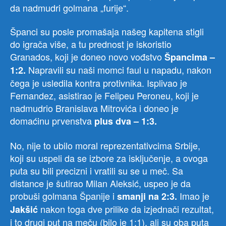
da nadmudri golmana „furije“.
Španci su posle promašaja našeg kapitena stigli
do igrača više, a tu prednost je iskoristio
Granados, koji je doneo novo vođstvo
Špancima –
Napravili su naši momci faul u napadu, nakon
1:2.
čega je usledila kontra protivnika. Isplivao je
Fernandez, asistirao je Felipeu Peroneu, koji je
nadmudrio Branislava Mitrovića i doneo je
domaćinu prvenstva
plus dva – 1:3.
No, nije to ubilo moral reprezentativcima Srbije,
koji su uspeli da se izbore za isključenje, a ovoga
puta su bili precizni i vratili su se u meč. Sa
distance je šutirao Milan Aleksić, uspeo je da
probuši golmana Španije i
Imao je
smanji na 2:3.
nakon toga dve prilike da izjednači rezultat,
Jakšić
i to drugi put na meču (bilo je 1:1), ali su oba puta