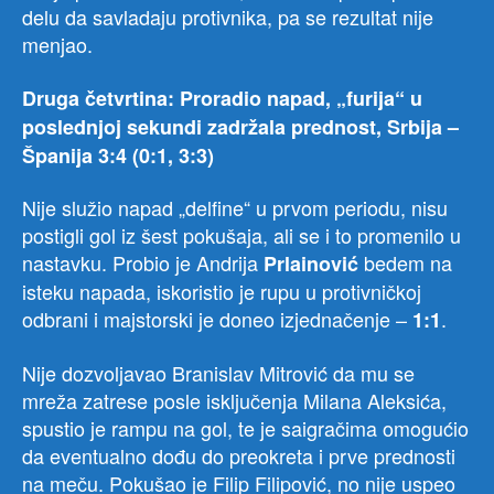
delu da savladaju protivnika, pa se rezultat nije
menjao.
Druga četvrtina:
Proradio napad, „furija“ u
poslednjoj sekundi zadržala prednost, Srbija –
Španija 3:4 (0:1,
3:3)
Nije služio napad „delfine“ u prvom periodu, nisu
postigli gol iz šest pokušaja, ali se i to promenilo u
nastavku. Probio je Andrija
bedem na
Prlainović
isteku napada, iskoristio je rupu u protivničkoj
odbrani i majstorski je doneo izjednačenje –
.
1:1
Nije dozvoljavao Branislav Mitrović da mu se
mreža zatrese posle isključenja Milana Aleksića,
spustio je rampu na gol, te je saigračima omogućio
da eventualno dođu do preokreta i prve prednosti
na meču. Pokušao je Filip Filipović, no nije uspeo