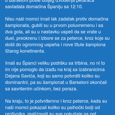
savladala domaćina Španiju sa 12:10.
Nisu naši momci imali lak zadatak protiv domaćina
šampionata, gubili su u prvom poluvremenu i sa
dva gola, ali su u nastavku uspeli da se vrate u
duel, preokrenu i izbore se za peterce, kroz koje su
došli do ogromnog uspeha i nove titule šampiona
Starog konetinenta.
Imali su Španci veliku podršku sa tribina, no ni to
im nije pomoglo da izađu na kraj sa izabranicima
Dejana Savića, koji su samo potvrdili koliko su
dominantni, pa su šampionat u Barseloni okončali
sa savršenim učinkom, bez poraza.
Na kraju, to je potvrđemno i kroz peterce, kada su
naši momci pokazali koliko su psihočki bolji od
protivnika, realizovali su sve pokušaje sa pet