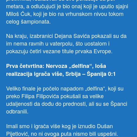
metara, a odlučujući je bio onaj koji je uputio sjajni
Miloš Ćuk, koji je bio na vrhunskom nivou tokom
celog šampionata.
Na kraju, izabranici Dejana Savića pokazali su da
im nema ravnih u vaterpolu, što uostalom i
pokazuju četiri vezane titule prvaka Evrope.
Prva četvrtina:
Nervoza „delfina“, loša
realizacija igrača više, Srbija – Španija 0:1
Veliko finale je počelo napadom „delfina“, koji su
preko Filipa Filipovića pokušali sa velike
udaljenosti da dođu do prednosti, ali su se Španci
odbranili.
Imali smo i igrača više kog je iznudio Dušan
Pijetlović, no ni ovoga puta nismo bili uspešni.