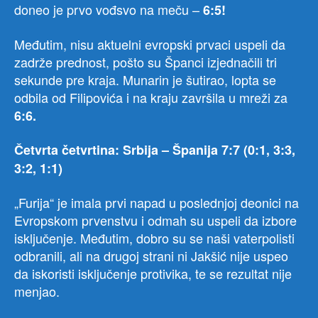
doneo je prvo vođsvo na meču –
6:5!
Međutim, nisu aktuelni evropski prvaci uspeli da
zadrže prednost, pošto su Španci izjednačili tri
sekunde pre kraja. Munarin je šutirao, lopta se
odbila od Filipovića i na kraju završila u mreži za
6:6.
Četvrta četvrtina: Srbija – Španija 7:7 (0:1, 3:3,
3:2,
1:1)
„Furija“ je imala prvi napad u poslednjoj deonici na
Evropskom prvenstvu i odmah su uspeli da izbore
isključenje. Međutim, dobro su se naši vaterpolisti
odbranili, ali na drugoj strani ni Jakšić nije uspeo
da iskoristi isključenje protivika, te se rezultat nije
menjao.