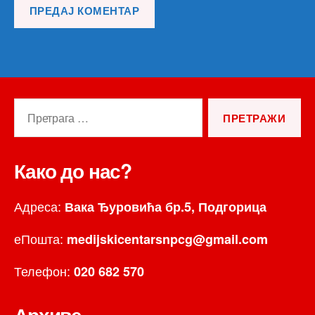
Претрага
за:
Како до нас?
Адреса:
Вака Ђуровића бр.5, Подгорица
еПошта:
medijskicentarsnpcg@gmail.com
Телефон:
020 682 570
Архиве