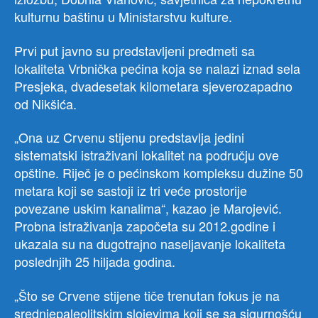
kulturnu baštinu u Ministarstvu kulture.
Prvi put javno su predstavljeni predmeti sa
lokaliteta Vrbnička pećina koja se nalazi iznad sela
Presjeka, dvadesetak kilometara sjeverozapadno
od Nikšića.
„Ona uz Crvenu stijenu predstavlja jedini
sistematski istraživani lokalitet na području ove
opštine. Riječ je o pećinskom kompleksu dužine 50
metara koji se sastoji iz tri veće prostorije
povezane uskim kanalima“, kazao je Marojević.
Probna istraživanja započeta su 2012.godine i
ukazala su na dugotrajno naseljavanje lokaliteta
poslednjih 25 hiljada godina.
„Što se Crvene stijene tiče trenutan fokus je na
srednjepaleolitskim slojevima koji se sa sigurnošću