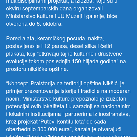
multidisciplinarni projekat, a izložba, koju su u
okviru septembarskih dana organizovali
Ministarstvo kulture i JU Muzeji i galerije, biće
otvorena do 8. oktobra.
Pored alata, keramičkog posuđa, nakita,
postavljeno je i 12 panoa, deset slika i četiri
plakata, koji “otkrivaju tajne kulturne i društvene
evolucije tokom poslednjih 150 hiljada godina” na
prostoru nikšićke opštine.
“Koncept ‘Praistorija na teritoriji opštine Nikšić’ je
primjer prezentovanja istorije i tradicije na moderan
način. Ministarstvo kulture prepoznalo je izuzetan
potencijal ovih lokaliteta i u saradnji sa nacionalnim
i lokalnim institucijama i partnerima iz inostranstva,
kroz projekat ‘Putevi kontituiteta’ do sada
obezbednilo 300.000 eura”, kazala je otvarajući
izložbu, Dobrila Vlahović, savjetnica za nepokretnu