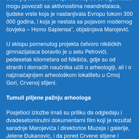
mogu povezati sa aktivnostima neandretalaca,
ljudske vrste koja je nastanjivala Evropu tokom 300
000 godina, i koja je nestala sa pojavom modernog
čovjeka – Homo Sapiensa”, objašnjava Marojević.
U sklopu pomenutog projekta četvoro nikšićkih
gimnazijalaca boravilo je u selu Petrovići,
pedesetak kilometara od Nikšića, gdje su od
stranih i domaćih naučnika učili o arheologiji, ali i o
najznačajnijem arheološkom lokalitetu u Crnoj
Gori, Crvenoj stijeni.
Tumuli plijene pažnju arheologa
Posjetioci izložbe imali su priliku da odgledaju i
dvadesetominutni dokumentarni film koji je rezultat
saradnje Marojevića i direktorice Muzeja i galerije,
Jelene Đukanovic, i da pored Crvene stijene i