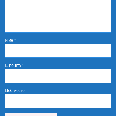
Име
*
Е-пошта
*
Веб место