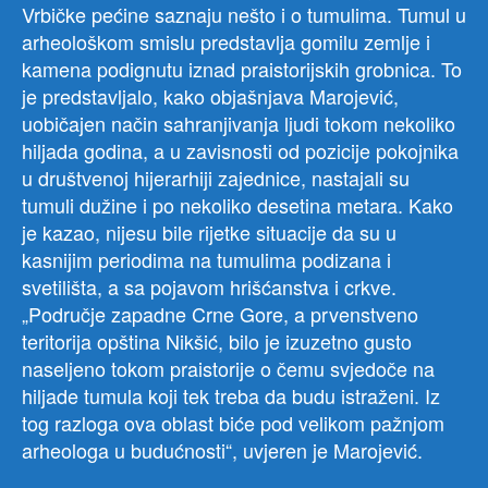
Vrbičke pećine saznaju nešto i o tumulima. Tumul u
arheološkom smislu predstavlja gomilu zemlje i
kamena podignutu iznad praistorijskih grobnica. To
je predstavljalo, kako objašnjava Marojević,
uobičajen način sahranjivanja ljudi tokom nekoliko
hiljada godina, a u zavisnosti od pozicije pokojnika
u društvenoj hijerarhiji zajednice, nastajali su
tumuli dužine i po nekoliko desetina metara. Kako
je kazao, nijesu bile rijetke situacije da su u
kasnijim periodima na tumulima podizana i
svetilišta, a sa pojavom hrišćanstva i crkve.
„Područje zapadne Crne Gore, a prvenstveno
teritorija opština Nikšić, bilo je izuzetno gusto
naseljeno tokom praistorije o čemu svjedoče na
hiljade tumula koji tek treba da budu istraženi. Iz
tog razloga ova oblast biće pod velikom pažnjom
arheologa u budućnosti“, uvjeren je Marojević.