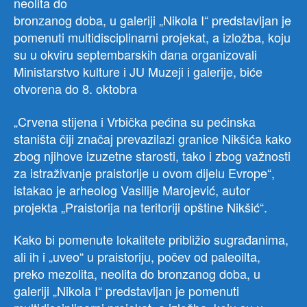
neolita do
bronzanog doba, u galeriji „Nikola I“ predstavljan je
pomenuti multidisciplinarni projekat, a izložba, koju
su u okviru septembarskih dana organizovali
Ministarstvo kulture i JU Muzeji i galerije, biće
otvorena do 8. oktobra
„Crvena stijena i Vrbička pećina su pećinska
staništa čiji značaj prevazilazi granice Nikšića kako
zbog njihove izuzetne starosti, tako i zbog važnosti
za istraživanje praistorije u ovom dijelu Evrope“,
istakao je arheolog Vasilije Marojević, autor
projekta „Praistorija na teritoriji opštine Nikšić“.
Kako bi pomenute lokalitete približio sugrađanima,
ali ih i „uveo“ u praistoriju, počev od paleoilta,
preko mezolita, neolita do bronzanog doba, u
galeriji „Nikola I“ predstavljan je pomenuti