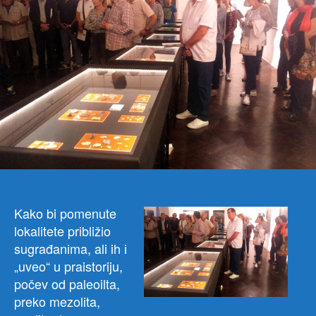
terito
opšt
Nikš
Kako bi pomenute
lokalitete približio
sugrađanima, ali ih i
„uveo“ u praistoriju,
počev od paleoilta,
preko mezolita,