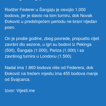
Rodžer Federer u Šangaju je osvojio 1.000
bodova, jer je slavio na tom turniru, dok Novak
Đoković u predstojećem periodu ne brani nijedan
poen.
On je prošle godine, zbog povrede, propustio cijeli
završni dio sezone, u igri su bodovi iz Pekinga
(500), Šangaja (1.000), Pariza (1.000) i sa
završnog turnira u Londonu (1.500).
Nadal ima 1.860 bodova više od Federera, dok
Đoković na trećem mjestu ima 455 bodova manje
od Švajcarca.
Izvor: Vijesti.me