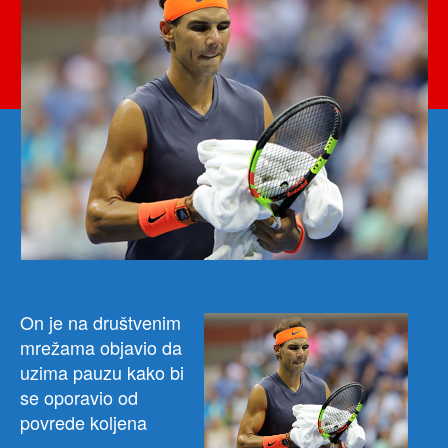
Fede
i
Đok
žele
svje
tron
On je na društvenim
mrežama objavio da
uzima pauzu kako bi
se oporavio od
povrede koljena