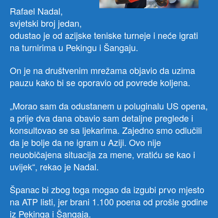
Rafael Nadal,
svjetski broj jedan,
odustao je od azijske teniske turneje i neće igrati
na turnirima u Pekingu i Šangaju.
On je na društvenim mrežama objavio da uzima
pauzu kako bi se oporavio od povrede koljena.
„Morao sam da odustanem u poluginalu US opena,
a prije dva dana obavio sam detaljne preglede i
konsultovao se sa ljekarima. Zajedno smo odlučili
da je bolje da ne igram u Aziji. Ovo nije
neuobičajena situacija za mene, vratiću se kao i
uvijek“, rekao je Nadal.
Španac bi zbog toga mogao da izgubi prvo mjesto
na ATP listi, jer brani 1.100 poena od prošle godine
iz Pekinga i Šangaja.