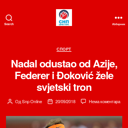
Search
Изборник
СНП
Категорије
СПОРТ
Nadal odustao od Azije,
Federer i Đoković žele
svjetski tron
на
Од
Snp Online
20/09/2018
Нема коментара
Аутор
Датум
Nad
чланка
чланка
odu
od
Azij