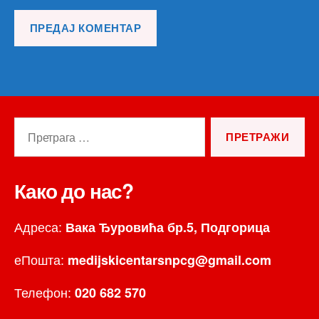
Претрага
за:
Како до нас?
Адреса:
Вака Ђуровића бр.5, Подгорица
еПошта:
medijskicentarsnpcg@gmail.com
Телефон:
020 682 570