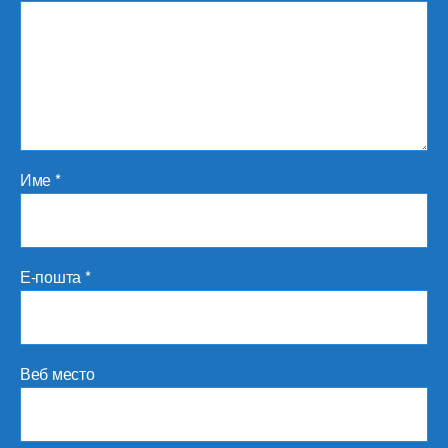
Име
*
Е-пошта
*
Веб место