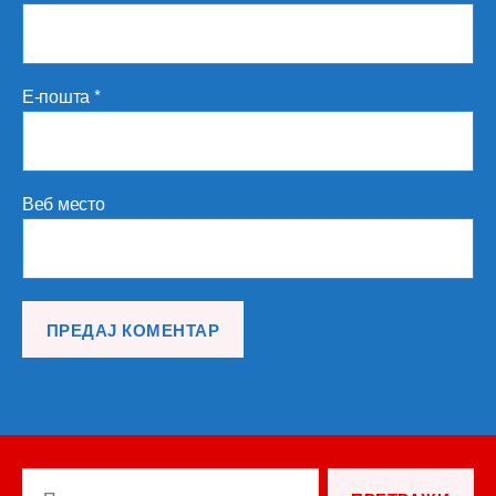
Е-пошта
*
Веб место
Претрага