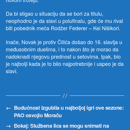
Da bi stigao u situaciju da se bori za titulu,
neophodno je da slavi u polufinalu, gde će mu rival
biti pobednik meča Rodžer Federer – Kei Nišikori.
Inače, Novak je protiv Čilića došao do 16. slavlja u
međusobnim duelima, i to nakon što je morao da
nadoknadi njegovu prednost u setovima. Ipak, bio
je najbolji kada je to bilo najpotrebnije i uspeo je da
slavi.
←
Budućnost izgubila u najboljoj igri ove sezone:
PAO osvojio Moraču
→
Đokaj: Službena lica se mogu snimati na