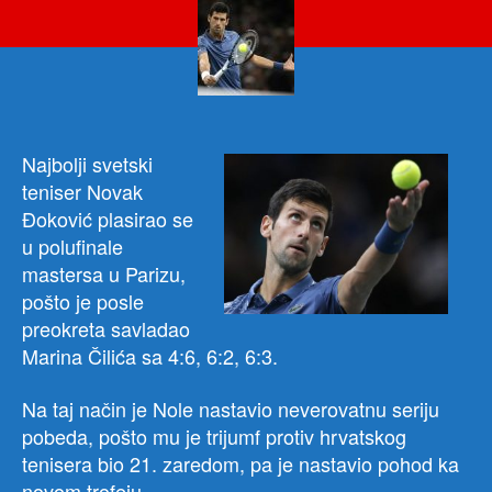
preo
baci
na
kole
Čili
i
pro
Najbolji svetski
u
teniser Novak
polu
Đoković plasirao se
Pari
u polufinale
mastersa u Parizu,
pošto je posle
preokreta savladao
Marina Čilića sa 4:6, 6:2, 6:3.
Na taj način je Nole nastavio neverovatnu seriju
pobeda, pošto mu je trijumf protiv hrvatskog
tenisera bio 21. zaredom, pa je nastavio pohod ka
novom trofeju.