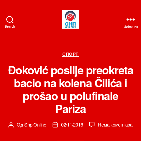
Search
Изборник
СНП
Категорије
СПОРТ
Đoković poslije preokreta
bacio na kolena Čilića i
prošao u polufinale
Pariza
на
Од
Snp Online
02/11/2018
Нема коментара
Аутор
Датум
Đok
чланка
чланка
posli