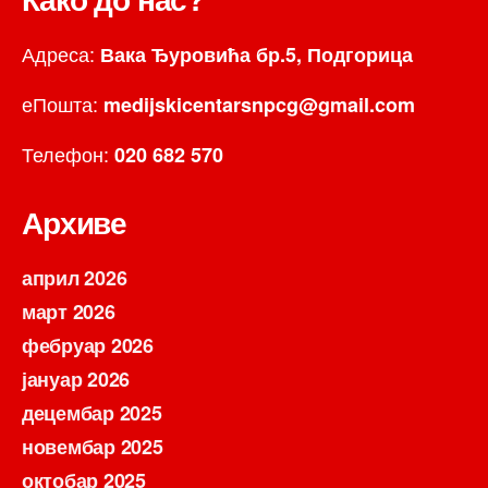
Адреса:
Вака Ђуровића бр.5, Подгорица
еПошта:
medijskicentarsnpcg@gmail.com
Телефон:
020 682 570
Архиве
април 2026
март 2026
фебруар 2026
јануар 2026
децембар 2025
новембар 2025
октобар 2025