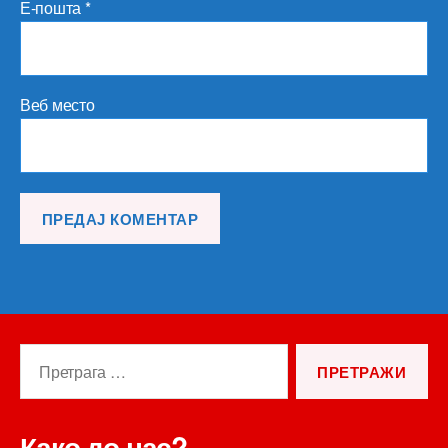
Е-пошта
*
Веб место
Претрага
за:
Како до нас?