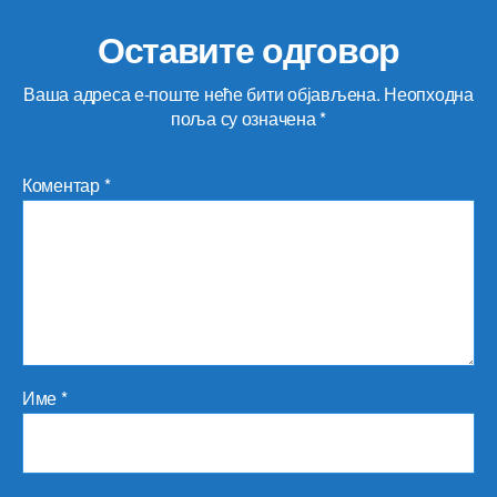
Оставите одговор
Ваша адреса е-поште неће бити објављена.
Неопходна
поља су означена
*
Коментар
*
Име
*