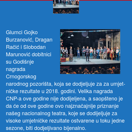
Nag
Burz
Rač
i
Mar
G
lumci Gojko
Burzanović, Dragan
Račić i Slobodan
Marunović dobitnici
su Godišnje
nagrada
Crnogorskog
narodnog pozorišta, koja se do­dje­lju­je za za umjet­
nič­ke re­zul­ta­te u 2018. godini. Velika nagrada
CNP-a ove godine nije dodijeljena, a saopšteno je
da će od ove godine ovo najznačajnije priznanje
našeg nacionalnog teatra, koje se dodijeljuje za
visoke umjetničke rezultate ostvarene u toku jedne
sezone, biti dodjeljivano bijenalno.