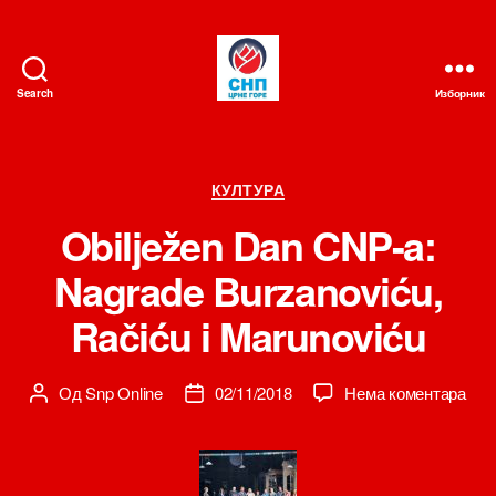
Search
Изборник
СНП
Категорије
КУЛТУРА
Obilježen Dan CNP-a:
Nagrade Burzanoviću,
Račiću i Marunoviću
на
Од
Snp Online
02/11/2018
Нема коментара
Аутор
Датум
Obil
чланка
чланка
Dan
CNP
a: