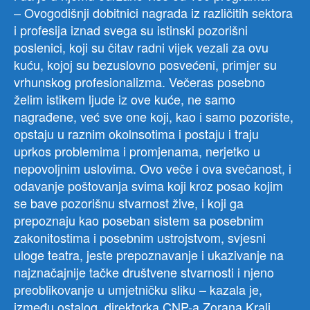
– Ovogodišnji dobitnici nagrada iz različitih sektora
i profesija iznad svega su istinski pozorišni
poslenici, koji su čitav radni vijek vezali za ovu
kuću, kojoj su bezuslovno posvećeni, primjer su
vrhunskog profesionalizma. Večeras posebno
želim istikem ljude iz ove kuće, ne samo
nagrađene, već sve one koji, kao i samo pozorište,
opstaju u raznim okolnsotima i postaju i traju
uprkos problemima i promjenama, nerjetko u
nepovoljnim uslovima. Ovo veče i ova svečanost, i
odavanje poštovanja svima koji kroz posao kojim
se bave pozorišnu stvarnost žive, i koji ga
prepoznaju kao poseban sistem sa posebnim
zakonitostima i posebnim ustrojstvom, svjesni
uloge teatra, jeste prepoznavanje i ukazivanje na
najznačajnije tačke društvene stvarnosti i njeno
preoblikovanje u umjetničku sliku – kazala je,
između ostalog, direktorka CNP-a Zorana Kralj.