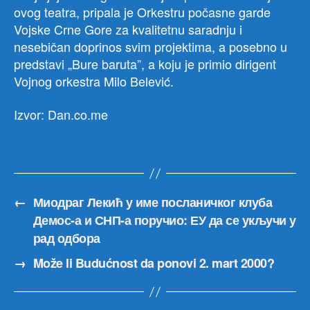
ovog teatra, pripala je Orkestru počasne garde
Vojske Crne Gore za kvalitetnu saradnju i
nesebičan doprinos svim projektima, a posebno u
predstavi „Bure baruta”, a koju je primio dirigent
Vojnog orkestra Milo Belević.
Izvor: Dan.co.me
←
Миодраг Лекић у име посланичког клуба
Демос-а и СНП-а поручио: ЕУ да се укључи у
рад одбора
→
Može li Budućnost da ponovi 2. mart 2000?