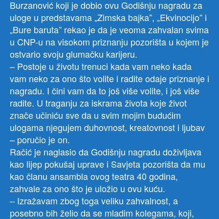
Burzanović koji je dobio ovu Godišnju nagradu za
uloge u predstavama „Zimska bajka”, „Ekvinocijo” i
„Bure baruta” rekao je da je veoma zahvalan svima
u CNP-u na visokom priznanju pozorišta u kojem je
ostvario svoju glumačku karijeru.
– Postoje u životu trenuci kada vam neko kada
vam neko za ono što volite i radite odaje priznanje i
nagradu. I čini vam da to još više volite, i još više
radite. U traganju za iskrama života koje život
znače učiniću sve da u svim mojim budućim
ulogama njegujem duhovnost, kreatovnost i ljubav
– poručio je on.
Račić je naglasio da Godišnju nagradu doživljava
kao lijep pokušaj uprave i Savjeta pozorišta da mu
kao članu ansambla ovog teatra 40 godina,
zahvale za ono što je uložio u ovu kuću.
– Izražavam zbog toga veliku zahvalnost, a
posebno bih želio da se mladim kolegama, koji,