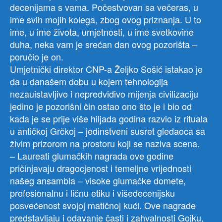
decenijama s vama. Počestvovan sa večeras, u
ime svih mojih kolega, zbog ovog priznanja. U to
ime, u ime života, umjetnosti, u ime svetkovine
duha, neka vam je srećan dan ovog pozorišta –
poručio je on.
Umjetnički direktor CNP-a Željko Sošić istakao je
da u današem dobu u kojem tehnologija
nezauistavljivo i nepredvidivo mijenja civilizaciju
jedino je pozorišni čin ostao ono što je i bio od
kada je se prije više hiljada godina razvio iz rituala
u antičkoj Grčkoj – jedinstveni susret gledaoca sa
živim prizorom na prostoru koji se naziva scena.
– Laureati glumačkih nagrada ove godine
pričinjavaju dragocjenost i temeljne vrijednosti
našeg ansambla – visoke glumačke domete,
profesionalnu i ličnu etiku i višedecenijsku
posvećenost svojoj matičnoj kući. Ove nagrade
predstavljaju i odavanje časti i zahvalnosti Gojku,