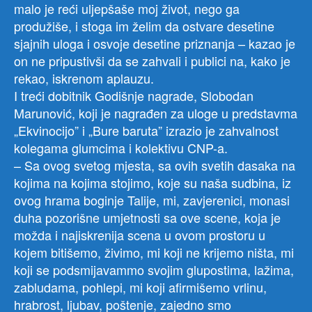
malo je reći uljepšaše moj život, nego ga
produžiše, i stoga im želim da ostvare desetine
sjajnih uloga i osvoje desetine priznanja – kazao je
on ne pripustivši da se zahvali i publici na, kako je
rekao, iskrenom aplauzu.
I treći dobitnik Godišnje nagrade, Slobodan
Marunović, koji je nagrađen za uloge u predstavma
„Ekvinocijo” i „Bure baruta” izrazio je zahvalnost
kolegama glumcima i kolektivu CNP-a.
– Sa ovog svetog mjesta, sa ovih svetih dasaka na
kojima na kojima stojimo, koje su naša sudbina, iz
ovog hrama boginje Talije, mi, zavjerenici, monasi
duha pozorišne umjetnosti sa ove scene, koja je
možda i najiskrenija scena u ovom prostoru u
kojem bitišemo, živimo, mi koji ne krijemo ništa, mi
koji se podsmijavammo svojim glupostima, lažima,
zabludama, pohlepi, mi koji afirmišemo vrlinu,
hrabrost, ljubav, poštenje, zajedno smo