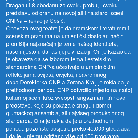
Draganu i Slobodanu za svaku probu, i svaku
predstavu odigranu na novoj ali i na staroj sceni
CNP-a – rekao je Sošić.
Obaveza ovog teatra je da dramskom literaturom i
scenskim przorima na umjentički dostojan način
promišlja najznačajnije teme našeg identiteta, i
naše mjesto u današnjoj civilizaciji. On je kazao da
je obaveza da se izborom tema i estetskim
standardima CNP-a učestvuje u umjetničkim
refleksijama svijeta, čivjeka, i savremnog
doba.Dorektorka CNP-a Zorana Kralj je rekla da je
prethodnom periodu CNP potvrdilo mjesto na našoj
kulturnoj sceni kroz sveopšti angažman i tri nove
predstave, koje su pokazale snagu i domet
glumačkog ansambla, ali najvišeg produkcionog
standarda. Ona je rekla da je u prethodnom
periodu pozorište posjetilo preko 45.000 gledalaca
i da je u njemu održano više od 150 programa.