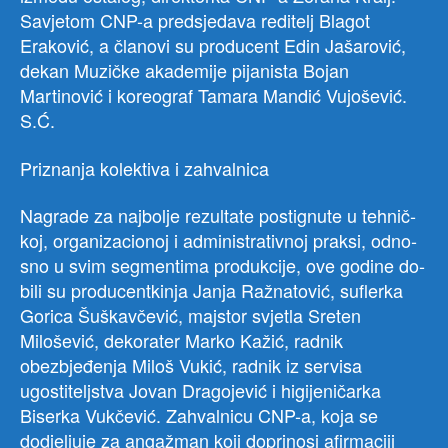
Savjetom CNP-a predsjedava reditelj Blagot
Eraković, a članovi su producent Edin Jašarović,
dekan Muzičke akademije pijanista Bojan
Martinović i koreograf Tamara Mandić Vujošević.
S.Ć.
Priznanja kolektiva i zahvalnica
Na­gra­de za naj­bo­lje re­zul­ta­te po­stig­nu­te u teh­nič­
koj, or­ga­ni­za­ci­o­noj i ad­mi­ni­stra­tiv­noj prak­si, od­no­
sno u svim seg­men­ti­ma pro­duk­ci­je, ove godine do­
bi­li su producentkinja Janja Ražnatović, suflerka
Gorica Šuškavčević, majstor svjetla Sreten
Milošević, dekorater Marko Kažić, radnik
obezbjeđenja Miloš Vukić, radnik iz servisa
ugostiteljstva Jovan Dragojević i higijeničarka
Biserka Vukčević. ​Zahvalnicu CNP-a, koja se
dodjeljuje za angažman koji doprinosi afirmaciji