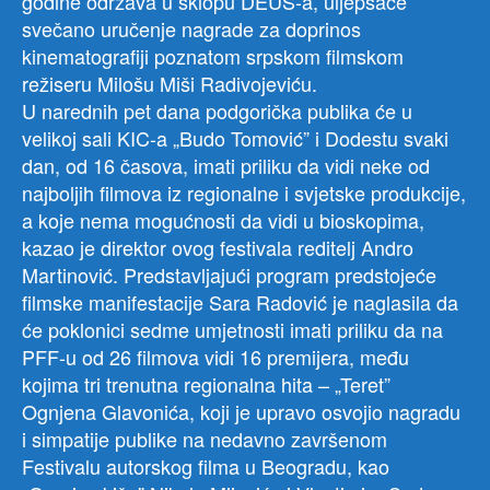
godine održava u sklopu DEUS-a, uljepšaće
svečano uručenje nagrade za doprinos
kinematografiji poznatom srpskom filmskom
režiseru Milošu Miši Radivojeviću.
U narednih pet dana podgorička publika će u
velikoj sali KIC-a „Budo Tomović” i Dodestu svaki
dan, od 16 časova, imati priliku da vidi neke od
najboljih filmova iz regionalne i svjetske produkcije,
a koje nema mogućnosti da vidi u bioskopima,
kazao je direktor ovog festivala reditelj Andro
Martinović. Predstavljajući program predstojeće
filmske manifestacije Sara Radović je naglasila da
će poklonici sedme umjetnosti imati priliku da na
PFF-u od 26 filmova vidi 16 premijera, među
kojima tri trenutna regionalna hita – „Teret”
Ognjena Glavonića, koji je upravo osvojio nagradu
i simpatije publike na nedavno završenom
Festivalu autorskog filma u Beogradu, kao