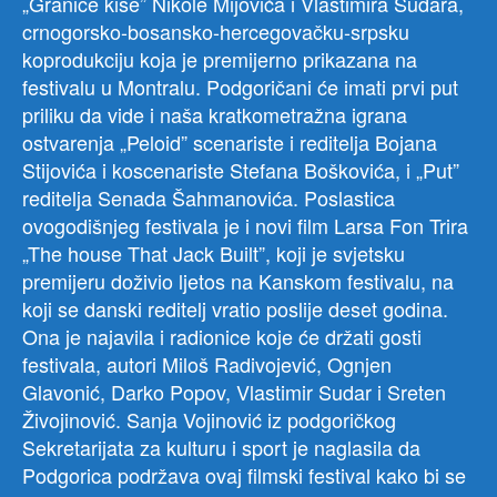
„Granice kiše” Nikole Mijovića i Vlastimira Sudara,
crnogorsko-bosansko-hercegovačku-srpsku
koprodukciju koja je premijerno prikazana na
festivalu u Montralu. Podgoričani će imati prvi put
priliku da vide i naša kratkometražna igrana
ostvarenja „Peloid” scenariste i reditelja Bojana
Stijovića i koscenariste Stefana Boškovića, i „Put”
reditelja Senada Šahmanovića. Poslastica
ovogodišnjeg festivala je i novi film Larsa Fon Trira
„The house That Jack Built”, koji je svjetsku
premijeru doživio ljetos na Kanskom festivalu, na
koji se danski reditelj vratio poslije deset godina.
Ona je najavila i radionice koje će držati gosti
festivala, autori Miloš Radivojević, Ognjen
Glavonić, Darko Popov, Vlastimir Sudar i Sreten
Živojinović. Sanja Vojinović iz podgoričkog
Sekretarijata za kulturu i sport je naglasila da
Podgorica podržava ovaj filmski festival kako bi se