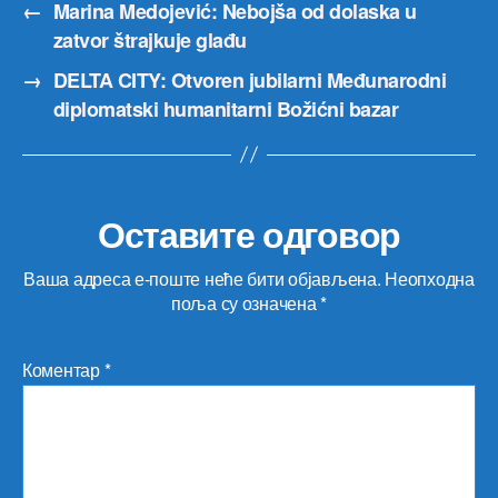
←
Marina Medojević: Nebojša od dolaska u
zatvor štrajkuje glađu
→
DELTA CITY: Otvoren jubilarni Međunarodni
diplomatski humanitarni Božićni bazar
Оставите одговор
Ваша адреса е-поште неће бити објављена.
Неопходна
поља су означена
*
Коментар
*