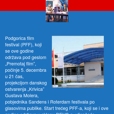
FES
OD
5.
DO
9.
DE
Film
P
odgorica film
koji
festival (PFF), koji
nem
se ove godine
u
održava pod geslom
bio
„Premotaj film”,
počinje 5. decembra
u 21 čas,
projekcijom danskog
ostvarenja „Krivica”
Gustava Molera,
pobjednika Sandens i Roterdam festivala po
glasovima publike. Start trećeg PFF-a, koji se i ove