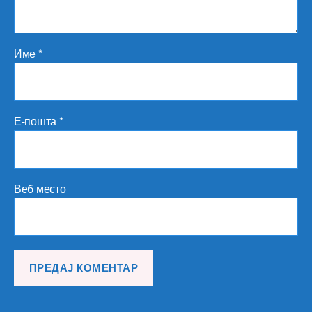
Име
*
Е-пошта
*
Веб место