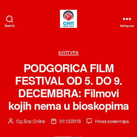
Search
Изборник
СНП
Категорије
КУЛТУРА
PODGORICA FILM
FESTIVAL OD 5. DO 9.
DECEMBRA: Filmovi
kojih nema u bioskopima
на
Од
Snp Online
01/12/2018
Нема коментара
Аутор
Датум
PO
чланка
чланка
FIL