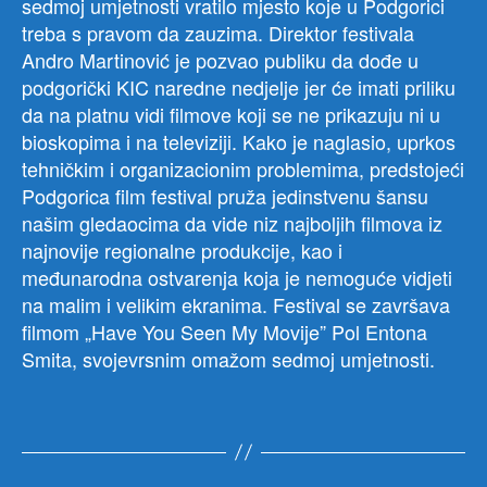
sedmoj umjetnosti vratilo mjesto koje u Podgorici
treba s pravom da zauzima. Direktor festivala
Andro Martinović je pozvao publiku da dođe u
podgorički KIC naredne nedjelje jer će imati priliku
da na platnu vidi filmove koji se ne prikazuju ni u
bioskopima i na televiziji. Kako je naglasio, uprkos
tehničkim i organizacionim problemima, predstojeći
Podgorica film festival pruža jedinstvenu šansu
našim gledaocima da vide niz najboljih filmova iz
najnovije regionalne produkcije, kao i
međunarodna ostvarenja koja je nemoguće vidjeti
na malim i velikim ekranima. Festival se završava
filmom „Have You Seen My Movije” Pol Entona
Smita, svojevrsnim omažom sedmoj umjetnosti.