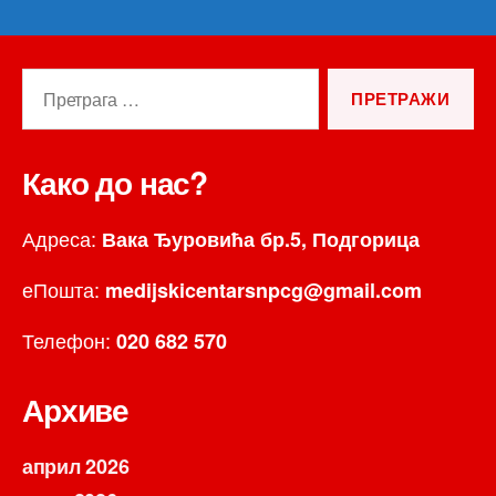
Претрага
за:
Како до нас?
Адреса:
Вака Ђуровића бр.5, Подгорица
еПошта:
medijskicentarsnpcg@gmail.com
Телефон:
020 682 570
Архиве
април 2026