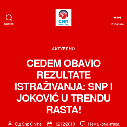
Search
Изборник
СНП
Категорије
АКТУЕЛНО
CEDEM OBAVIO
REZULTATE
ISTRAŽIVANJA: SNP I
JOKOVIĆ U TRENDU
RASTA!
на
Од
Snp Online
12/12/2018
Нема коментара
Аутор
Датум