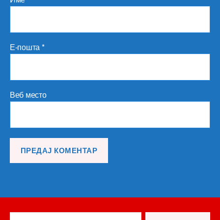
Е-пошта
*
Веб место
Претрага