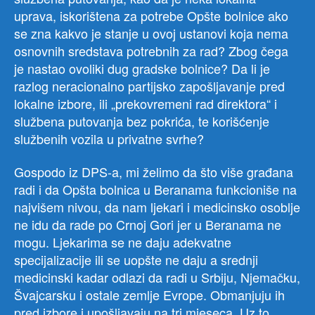
uprava, iskorištena za potrebe Opšte bolnice ako
se zna kakvo je stanje u ovoj ustanovi koja nema
osnovnih sredstava potrebnih za rad? Zbog čega
je nastao ovoliki dug gradske bolnice? Da li je
razlog neracionalno partijsko zapošljavanje pred
lokalne izbore, ili „prekovremeni rad direktora“ i
službena putovanja bez pokrića, te korišćenje
službenih vozila u privatne svrhe?
Gospodo iz DPS-a, mi želimo da što više građana
radi i da Opšta bolnica u Beranama funkcioniše na
najvišem nivou, da nam ljekari i medicinsko osoblje
ne idu da rade po Crnoj Gori jer u Beranama ne
mogu. Ljekarima se ne daju adekvatne
specijalizacije ili se uopšte ne daju a srednji
medicinski kadar odlazi da radi u Srbiju, Njemačku,
Švajcarsku i ostale zemlje Evrope. Obmanjuju ih
pred izbore i upošljavaju na tri mjeseca. Uz to,