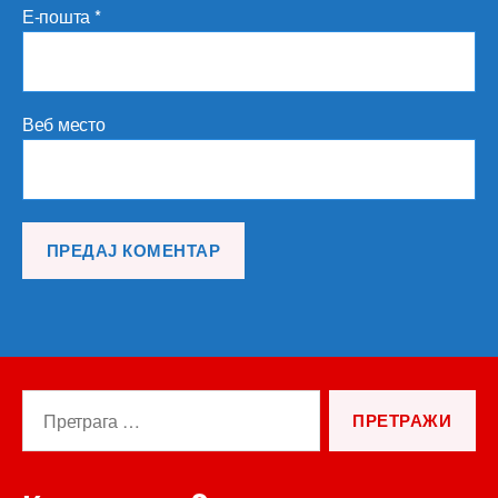
Е-пошта
*
Веб место
Претрага
за: