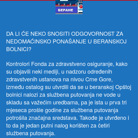
odbo
SN
Ber
DA LI ĆE NEKO SNOSITI ODGOVORNOST ZA
NEDOMAĆINSKO PONAŠANJE U BERANSKOJ
BOLNICI?
Kontrolori Fonda za zdravstveno osiguranje, kako
su objavili neki mediji, u nadzoru određenih
zdravstvenih ustanova na nivou Crne Gore,
između ostalog su utvrdili da se u beranskoj Opštoj
bolnici nalozi za službena putovanja ne vode u
skladu sa važećim uredbama, pa je ista u prva tri
mjeseca prošle godine za službena putovanja
potrošila značajna sredstava. Takođe je utvrđeno i
to da je jedan putni nalog korišten za četiri
službena putovanja.