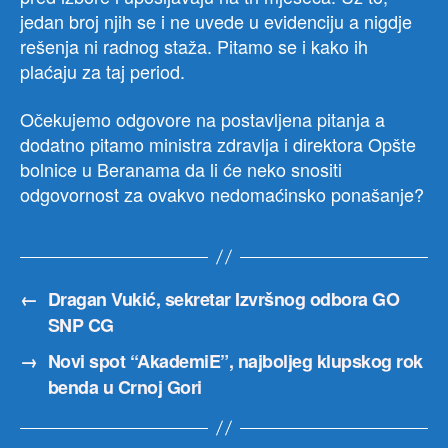
jedan broj njih se i ne uvede u evidenciju a nigdje
rešenja ni radnog staža. Pitamo se i kako ih
plaćaju za taj period.
Očekujemo odgovore na postavljena pitanja a
dodatno pitamo ministra zdravlja i direktora Opšte
bolnice u Beranama da li će neko snositi
odgovornost za ovakvo nedomaćinsko ponašanje?
←
Dragan Vukić, sekretar Izvršnog odbora GO
SNP CG
→
Novi spot “AkademiE”, najboljeg klupskog rok
benda u Crnoj Gori