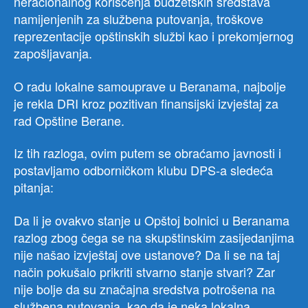
neracionalnog korišćenja budžetskih sredstava
namijenjenih za službena putovanja, troškove
reprezentacije opštinskih službi kao i prekomjernog
zapošljavanja.
O radu lokalne samouprave u Beranama, najbolje
je rekla DRI kroz pozitivan finansijski izvještaj za
rad Opštine Berane.
Iz tih razloga, ovim putem se obraćamo javnosti i
postavljamo odborničkom klubu DPS-a sledeća
pitanja:
Da li je ovakvo stanje u Opštoj bolnici u Beranama
razlog zbog čega se na skupštinskim zasijedanjima
nije našao izvještaj ove ustanove? Da li se na taj
način pokušalo prikriti stvarno stanje stvari? Zar
nije bolje da su značajna sredstva potrošena na
službena putovanja, kao da je neka lokalna