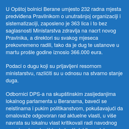
U Opštoj bolnici Berane umjesto 232 radna mjesta
predviđena Pravilnikom o unutrašnjoj organizaciji i
sistematizaciji, zaposleno je 363 lica i to bez
saglasnosti Ministarstva zdravlja na nacrt novog
Pravlnika, a direktori su svakog mjeseca
prekovremeno radili, tako da je dug te ustanove u
martu prošle godine iznosio 366.000 eura.
Podaci o dugu koji su prijavljeni resornom
ministarstvu, različiti su u odnosu na stvarno stanje
duga.
Odbornici DPS-a na skupštinskim zasijedanjima
lokalnog parlamenta u Beranama, baveći se
neistinama i pukim politikanstvom, pokušavajući da
omalovaže odgovoran rad aktuelne vlasti, u više
navrata su lokalnu vlast kritikovali radi navodnog