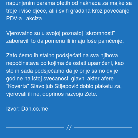
napunjenim parama otetih od naknada za majke sa
troje i više djece, ali i svih građana kroz povećanje
PDV-a i akciza.
Vjerovatno su u svojoj poznatoj “skromnosti”
zaboravili to da pomenu ili imaju loše pamćenje.
Zato ćemo ih stalno podsjećati na sva njihova
nepočinstava po kojima će ostati upamćeni, kao
što ih sada podsjećamo da je prije samo dvije
godine na istoj svečanosti glavni akter afere
“Koverta” Slavoljub Stijepović dobio plaketu za,
vjerovali ili ne, doprinos razvoju Zete.
Izvor: Dan.co.me