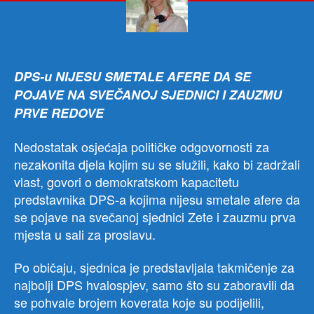
SN
Gol
za
Dan
DPS-u NIJESU SMETALE AFERE DA SE
POJAVE NA SVEČANOJ SJEDNICI I ZAUZMU
PRVE REDOVE
Nedostatak osjećaja političke odgovornosti za
nezakonita djela kojim su se služili, kako bi zadržali
vlast, govori o demokratskom kapacitetu
predstavnika DPS-a kojima nijesu smetale afere da
se pojave na svečanoj sjednici Zete i zauzmu prva
mjesta u sali za proslavu.
Po običaju, sjednica je predstavljala takmičenje za
najbolji DPS hvalospjev, samo što su zaboravili da
se pohvale brojem koverata koje su podijelili,