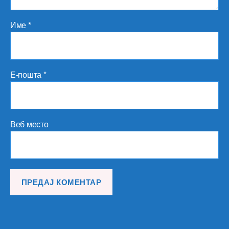
Име
*
Е-пошта
*
Веб место