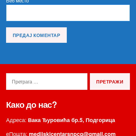
Веб место
Претрага
за:
Како до нас?
Адреса:
Вака Ђуровића бр.5, Подгорица
еПошта:
medijskicentarsnpcg@gmail.com