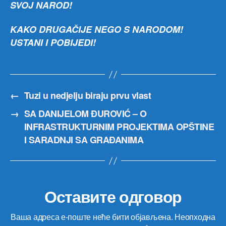
SVOJ NAROD!
KAKO DRUGAČIJE NEGO S NARODOM!
USTANI I POBIJEDI!
←
Tuzi u nedjelju biraju prvu vlast
→
SA DANIJELOM ĐUROVIĆ – O
INFRASTRUKTURNIM PROJEKTIMA OPŠTINE
I SARADNJI SA GRAĐANIMA
Оставите одговор
Ваша адреса е-поште неће бити објављена.
Неопходна