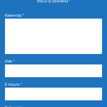
поља су означена
*
Коментар
*
Име
*
Е-пошта
*