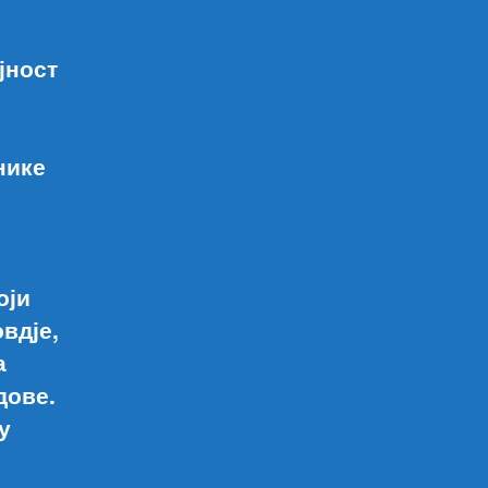
јност
нике
оји
вдје,
а
дове.
у