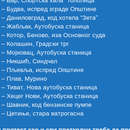
 – Будва, испред зграде Општине
 – Даниловград, код хотела “Зета”
 – Жабљак, Аутобуска станица
 – Котор, Беново, иза Основног суда
 – Колашин, Градски трг
 – Мојковац, Аутобуска станица
 – Никшић, Синдчел
х – Пљевља, испред Општине
 – Плав, Мурино
 – Тиват, Нова аутобуска станица
 – Хецег Нови, Аутобуска станица
 – Шавник, код бензинске пумпе
 – Цетиње, стара ватрогасна
 протест као и сви претходни треба да пр