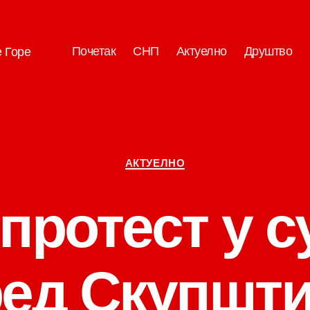
Почетак
СНП
Актуелно
Друштво
е Горе
Категорије
АКТУЕЛНО
протест у с
ед Скупшти