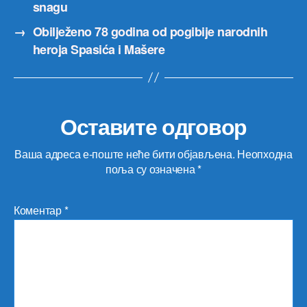
snagu
→
Obilježeno 78 godina od pogibije narodnih
heroja Spasića i Mašere
Оставите одговор
Ваша адреса е-поште неће бити објављена.
Неопходна
поља су означена
*
Коментар
*