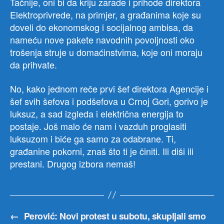
Tačnije, oni bi da kriju zarade i prihode direktora
Elektroprivrede, na primjer, a građanima koje su
doveli do ekonomskog i socijalnog ambisa, da
nameću nove pakete navodnih povoljnosti oko
trošenja struje u domaćinstvima, koje oni moraju
da prihvate.
No, kako jednom reče prvi šef direktora Agencije i
šef svih šefova i podšefova u Crnoj Gori, gorivo je
luksuz, a sad izgleda i električna energija to
postaje. Još malo će nam i vazduh proglasiti
luksuzom i biće ga samo za odabrane. Ti,
građanine pokorni, znaš što ti je činiti. Ili diši ili
prestani. Drugog izbora nemaš!
←
Perović: Novi protest u subotu, skupljali smo