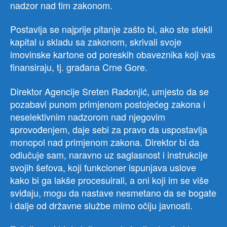
nadzor nad tim zakonom.
Postavlja se najprije pitanje zašto bi, ako ste stekli
kapital u skladu sa zakonom, skrivali svoje
imovinske kartone od poreskih obaveznika koji vas
finansiraju, tj. građana Crne Gore.
Direktor Agencije Sreten Radonjić, umjesto da se
pozabavi punom primjenom postojećeg zakona i
neselektivnim nadzorom nad njegovim
sprovođenjem, daje sebi za pravo da uspostavlja
monopol nad primjenom zakona. Direktor bi da
odlučuje sam, naravno uz saglasnost i instrukcije
svojih šefova, koji funkcioner ispunjava uslove
kako bi ga lakše procesuirali, a oni koji im se više
sviđaju, mogu da nastave nesmetano da se bogate
i dalje od državne službe mimo očiju javnosti.