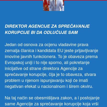
odb
GO
SN
CG
DIREKTOR AGENCIJE ZA SPREČAVANJE
KORUPCIJE BI DA ODLUČUJE SAM
Jedan od osnova za ocjenu vladavine prava
zemalja članica i kandidata EU jeste prijavljivanje
imovine javnih funkcionera. To je obaveza prema
Evropskoj uniji i to nije sporno, ali pokretanje
inicijative od strane direktora Agencije za
sprečavanje korupcije, čija je to obaveza, stvara
problem u njenom ispunjavanju koji će imati
negativan efekat u nacionalnom i širem okviru.
Na taj način se obesmišljava zakon, a i postojanje
same Agencije za sprečavanje korupcije koja vrši