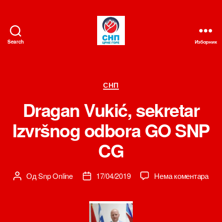
Search
Изборник
СНП
Категорије
СНП
Dragan Vukić, sekretar
Izvršnog odbora GO SNP
CG
на
Од
Snp Online
17/04/2019
Нема коментара
Аутор
Датум
Dra
чланка
чланка
Vuki
sekr
Izvr