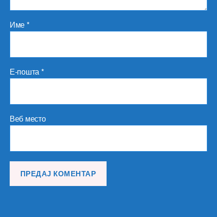
Име
*
Е-пошта
*
Веб место