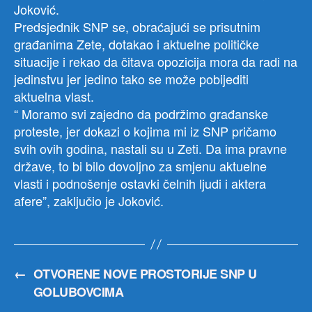
Joković.
Predsjednik SNP se, obraćajući se prisutnim
građanima Zete, dotakao i aktuelne političke
situacije i rekao da čitava opozicija mora da radi na
jedinstvu jer jedino tako se može pobijediti
aktuelna vlast.
“ Moramo svi zajedno da podržimo građanske
proteste, jer dokazi o kojima mi iz SNP pričamo
svih ovih godina, nastali su u Zeti. Da ima pravne
države, to bi bilo dovoljno za smjenu aktuelne
vlasti i podnošenje ostavki čelnih ljudi i aktera
afere”, zaključio je Joković.
←
OTVORENE NOVE PROSTORIJE SNP U
GOLUBOVCIMA