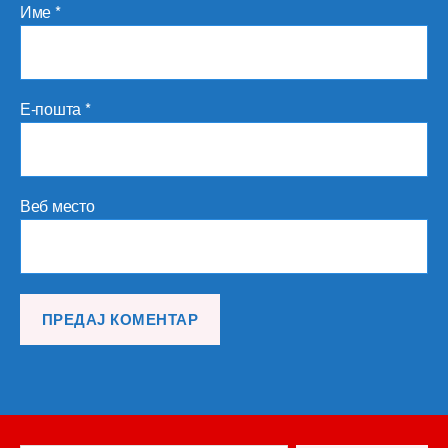
Име
*
Е-пошта
*
Веб место