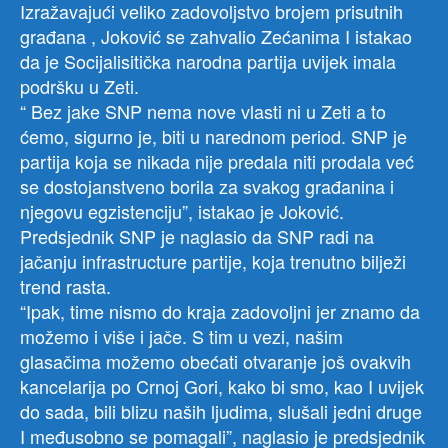
Izražavajući veliko zadovoljstvo brojem prisutnih
građana , Joković se zahvalio Zećanima I istakao
da je Socijalisitička narodna partija uvijek imala
podršku u Zeti.
“ Bez jake SNP nema nove vlasti ni u Zeti a to
ćemo, sigurno je, biti u narednom period. SNP je
partija koja se nikada nije predala niti prodala već
se dostojanstveno borila za svakog građanina i
njegovu egzistenciju”, istakao je Joković.
Predsjednik SNP je naglasio da SNP radi na
jačanju infrastructure partije, koja trenutno bilježi
trend rasta.
“Ipak, time nismo do kraja zadovoljni jer znamo da
možemo i više i jače. S tim u vezi, našim
glasačima možemo obećati otvaranje još ovakvih
kancelarija po Crnoj Gori, kako bi smo, kao I uvijek
do sada, bili blizu naših ljudima, slušali jedni druge
I međusobno se pomagali”, naglasio je predsjednik