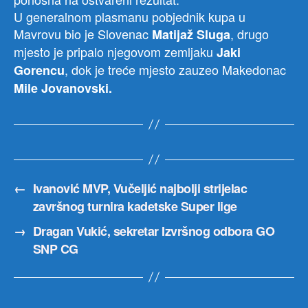
U generalnom plasmanu pobjednik kupa u
Mavrovu bio je Slovenac
, drugo
Matijaž Sluga
mjesto je pripalo njegovom zemljaku
Jaki
, dok je treće mjesto zauzeo Makedonac
Gorencu
Mile Jovanovski.
←
Ivanović MVP, Vučeljić najbolji strijelac
završnog turnira kadetske Super lige
→
Dragan Vukić, sekretar Izvršnog odbora GO
SNP CG