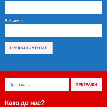
Веб место
Претрага
за:
Како до нас?