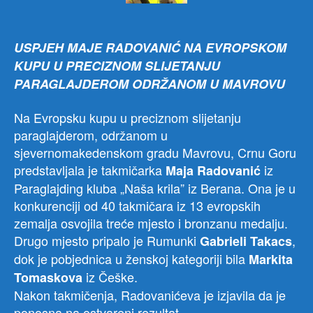
USPJEH MAJE RADOVANIĆ NA EVROPSKOM
KUPU U PRECIZNOM SLIJETANJU
PARAGLAJDEROM ODRŽANOM U MAVROVU
Na Evropsku kupu u preciznom slijetanju
paraglajderom, održanom u
sjevernomakedenskom gradu Mavrovu, Crnu Goru
predstavljala je takmičarka
iz
Maja Radovanić
Paraglajding kluba „Naša krila” iz Berana. Ona je u
konkurenciji od 40 takmičara iz 13 evropskih
zemalja osvojila treće mjesto i bronzanu medalju.
Drugo mjesto pripalo je Rumunki
,
Gabrieli Takacs
dok je pobjednica u ženskoj kategoriji bila
Markita
iz Češke.
Tomaskova
Nakon takmičenja, Radovanićeva je izjavila da je
ponosna na ostvareni rezultat.