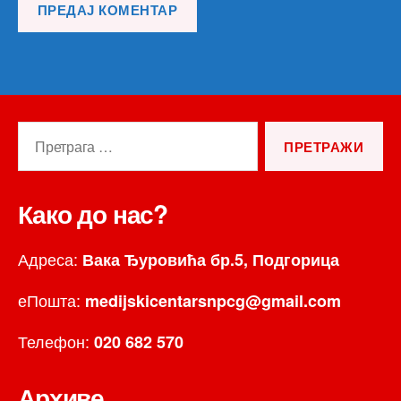
Претрага
за:
Како до нас?
Адреса:
Вака Ђуровића бр.5, Подгорица
еПошта:
medijskicentarsnpcg@gmail.com
Телефон:
020 682 570
Архиве