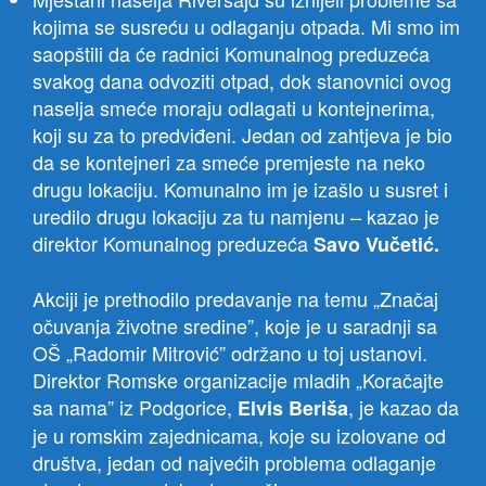
kojima se susreću u odlaganju otpada. Mi smo im
saopštili da će radnici Komunalnog preduzeća
svakog dana odvoziti otpad, dok stanovnici ovog
naselja smeće moraju odlagati u kontejnerima,
koji su za to predviđeni. Jedan od zahtjeva je bio
da se kontejneri za smeće premjeste na neko
drugu lokaciju. Komunalno im je izašlo u susret i
uredilo drugu lokaciju za tu namjenu – kazao je
direktor Komunalnog preduzeća
Savo Vučetić.
Akciji je prethodilo predavanje na temu „Značaj
očuvanja životne sredine”, koje je u saradnji sa
OŠ „Radomir Mitrović” održano u toj ustanovi.
Direktor Romske organizacije mladih „Koračajte
sa nama” iz Podgorice,
, je kazao da
Elvis Beriša
je u romskim zajednicama, koje su izolovane od
društva, jedan od najvećih problema odlaganje