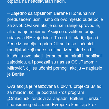
otpada na neadekvatan način.
– Zajedno sa Opštinom Berane i Komunalnim
preduzećem učinili smo da ovo mjesto bude bolje
za život. Ovakve akcije su se i ranije sprovodile,
ali u manjem obimu. Akciji se u velikom broju
odazvala RE zajednica. Tu su bili mladi, djeca i
žene iz naselja, a pridružili su im se i učenici i
medijatori koji rade sa njima. Medijatori su bili
ključni u ovoj akciji, jer su oni animirali i mobilisali
zajednicu, a i povezali su nas sa OŠ „Radomir
Mitrović”, čiji su učenici pomogli akciju – naglasio
je Beriša.
Ova akcija je realizovana u okviru projekta „Mladi
za mlade”, koji je podržan kroz program
„Omladinski fondovi za Zapadni Balkan i Tursku”
finansiranog od strane Evropske komisije kroz