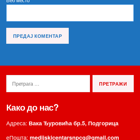
Веб место
Претрага
за:
Како до нас?
Адреса:
Вака Ђуровића бр.5, Подгорица
еПошта:
medijskicentarsnpcg@gmail.com