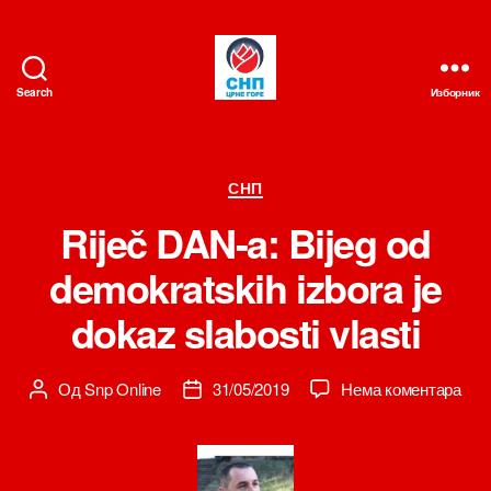
Search
Изборник
СНП
Категорије
СНП
Riječ DAN-a: Bijeg od
demokratskih izbora je
dokaz slabosti vlasti
на
Од
Snp Online
31/05/2019
Нема коментара
Аутор
Датум
Rije
чланка
чланка
DAN
a:
Bije