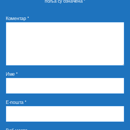
поља су означена
*
Коментар
*
Име
*
Е-пошта
*