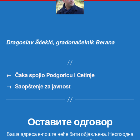
od
dem
izbo
je
dok
slab
Dragoslav Šćekić, gradonačelnik Berana
vlast
←
Čaka spojio Podgoricu i Cetinje
→
Saopštenje za javnost
Оставите одговор
Ваша адреса е-поште неће бити објављена.
Неопходна