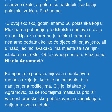
osnovne škole, a potom su nastupili i sadašnji
polaznici vrtića u Plužinama.
-U ovoj školskoj godini imamo 50 polaznika koji u
Plužinama pohađaju predškolsku nastavu u dvije
grupe. Upis za narednu je u toku i trenutno
nemamo podatak koliko će djece biti prijavljeno, ali
u našoj jedinici svakako ima mjesta za sve njih-
istakao je direktor Obrazovnog centra u Plužinama
.
Nikola Agramović
Kampanja je podrazumijevala i edukativnu
radionicu koja je, kako je on pojasnio, bila
namijenjena roditeljima. Cilj je, istakao je
Agramović, da se roditeljima mališana približi
važnost predškolskog obrazovanja i vaspitanja u
daljem razvoju djeteta.