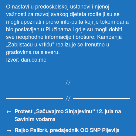
O nastavi u predoškolskoj ustanovi i njenoj
važnosti za razvoj svakog djeteta roditelji su se
mogli upoznati i preko info-pulta koji je tokom dana
bio postavljen u Plužinama i gdje su mogli dobiti
sve neophodne informacije i brošure. Kampanja
„Zablistaću u vrtiću” realizuje se trenutno u
gradovima na sjeveru.
Izvor: dan.co.me
←
Protest „Sačuvajmo Sinjajevinu“ 12. jula na
Savinim vodama
→
Rajko Palibrk, predsjednik OO SNP Pljevlja