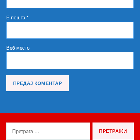
Е-пошта
*
Веб место
Претрага
за: