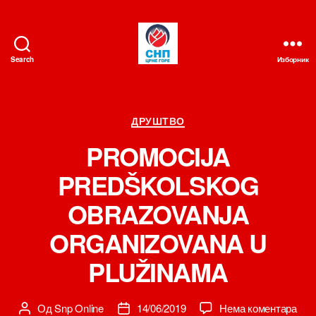
Search
Изборник
СНП
Категорије
ДРУШТВО
PROMOCIJA
PREDŠKOLSKOG
OBRAZOVANJA
ORGANIZOVANA U
PLUŽINAMA
на
Од
Snp Online
14/06/2019
Нема коментара
Аутор
Датум