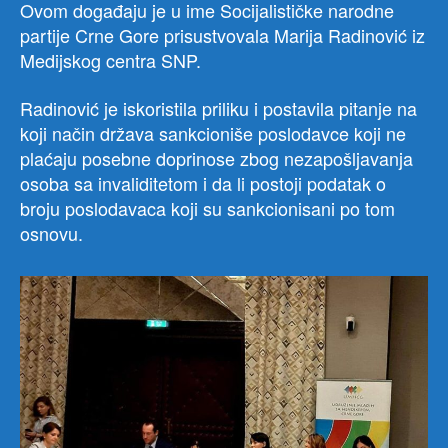
Ovom događaju je u ime Socijalističke narodne
partije Crne Gore prisustvovala Marija Radinović iz
Medijskog centra SNP.
Radinović je iskoristila priliku i postavila pitanje na
koji način država sankcioniše poslodavce koji ne
plaćaju posebne doprinose zbog nezapošljavanja
osoba sa invaliditetom i da li postoji podatak o
broju poslodavaca koji su sankcionisani po tom
osnovu.