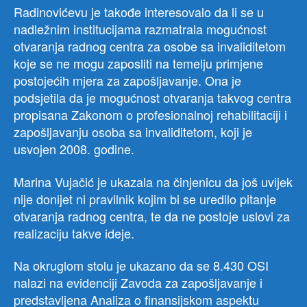
Radinovićevu je takođe interesovalo da li se u
nadležnim institucijama razmatrala mogućnost
otvaranja radnog centra za osobe sa invaliditetom
koje se ne mogu zaposliti na temelju primjene
postojećih mjera za zapošljavanje. Ona je
podsjetila da je mogućnost otvaranja takvog centra
propisana Zakonom o profesionalnoj rehabilitaciji i
zapošljavanju osoba sa invaliditetom, koji je
usvojen 2008. godine.
Marina Vujačić je ukazala na činjenicu da još uvijek
nije donijet ni pravilnik kojim bi se uredilo pitanje
otvaranja radnog centra, te da ne postoje uslovi za
realizaciju takve ideje.
Na okruglom stolu je ukazano da se 8.430 OSI
nalazi na evidenciji Zavoda za zapošljavanje i
predstavljena Analiza o finansijskom aspektu