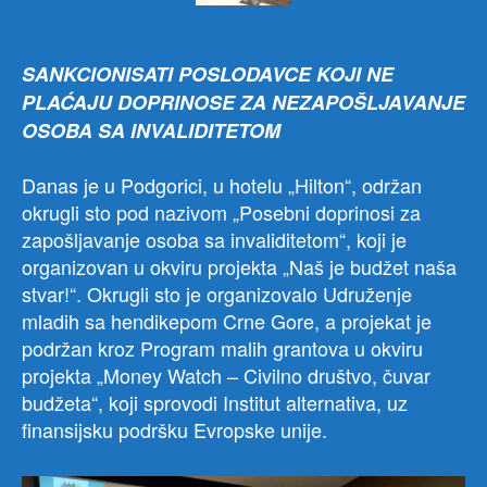
SANKCIONISATI POSLODAVCE KOJI NE
PLAĆAJU DOPRINOSE ZA NEZAPOŠLJAVANJE
OSOBA SA INVALIDITETOM
Danas je u Podgorici, u hotelu „Hilton“, održan
okrugli sto pod nazivom „Posebni doprinosi za
zapošljavanje osoba sa invaliditetom“, koji je
organizovan u okviru projekta „Naš je budžet naša
stvar!“. Okrugli sto je organizovalo Udruženje
mladih sa hendikepom Crne Gore, a projekat je
podržan kroz Program malih grantova u okviru
projekta „Money Watch – Civilno društvo, čuvar
budžeta“, koji sprovodi Institut alternativa, uz
finansijsku podršku Evropske unije.