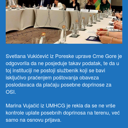
Svetlana Vukićević iz Poreske uprave Crne Gore je
odgovorila da ne posjeduje takav podatak, te da u
toj instituciji ne postoji službenik koji se bavi
isključivo praćenjem poštovanja obaveza
poslodavaca da plaćaju posebne doprinose za
OSI.
Marina Vujačić iz UMHCG je rekla da se ne vrše
kontrole uplate posebnih doprinosa na terenu, već
samo na osnovu prijava.