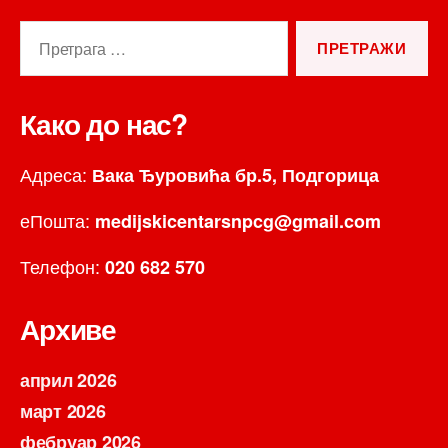
Претрага
за:
Како до нас?
Адреса:
Вака Ђуровића бр.5, Подгорица
еПошта:
medijskicentarsnpcg@gmail.com
Телефон:
020 682 570
Архиве
април 2026
март 2026
фебруар 2026