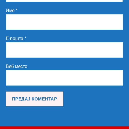
Име
*
Е-пошта
*
Веб место