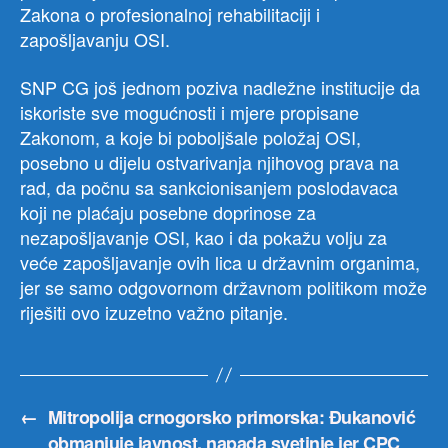
Zakona o profesionalnoj rehabilitaciji i
zapošljavanju OSI.
SNP CG još jednom poziva nadležne institucije da
iskoriste sve mogućnosti i mjere propisane
Zakonom, a koje bi poboljšale položaj OSI,
posebno u dijelu ostvarivanja njihovog prava na
rad, da počnu sa sankcionisanjem poslodavaca
koji ne plaćaju posebne doprinose za
nezapošljavanje OSI, kao i da pokažu volju za
veće zapošljavanje ovih lica u državnim organima,
jer se samo odgovornom državnom politikom može
riješiti ovo izuzetno važno pitanje.
←
Mitropolija crnogorsko primorska: Đukanović
obmanjuje javnost, napada svetinje jer CPC