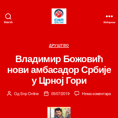
Search
Изборник
СНП
Категорије
ДРУШТВО
Владимир Божовић
нови амбасадор Србије
у Црној Гори
на
Од
Snp Online
05/07/2019
Нема коментара
Аутор
Датум
Вла
чланка
чланка
Бож
нов
амб