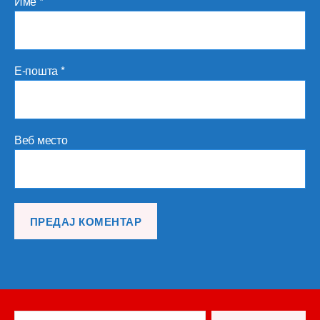
Име
*
Е-пошта
*
Веб место
Претрага