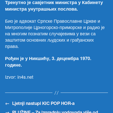
Тренутно је савјетник министра у Кабинету
министра унутрашњих послова.
Био је адвокат Српске Православне Цркве и
Митрополије Црногорско-приморске и радио је
на многим познатим случајевима у вези са
заштитом основних људских и грађанских
права.
Рођен је у Никшићу, 3. децембра 1970.
године.
Izvor: in4s.net
←
Ljetnji nastupi KIC POP HOR-a
→
PLUŽINE – Za izgradnju vodovoda više od