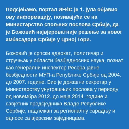
Подсјећамо, портал ИН4С је 1. јула објавио
ову информацију, позивајући се на
Министарство спољних послова Србије, да
је Божовић највјероватније решење за новог
амбасадора Србије у Црној Гори.
Божовић је српски адвокат, политичар и
стручњак у области безбједносних наука, познат
као генерални инспектор Ресора јавне
безбједности МУП-а Републике Србије од 2004.
до 2007. године. Био је државни секретар у
Министарству унутрашњих послова у периоду
од новембра 2012. до маја 2014. године и
савјетник предсjедника Владе Републике
Сербије, надлежан за регионалну сарадњу и
односе са вјерским заједницама.