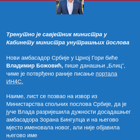
Срб
у
Црн
Гор
Тренутно је савјетник министра у
Кабинету министра унутрашњих послова
Нови амбасадор Србије у Црној Гори биће
пише данашњи „Блиц“,
Владимир Божовић,
чиме је потврђено раније писање
портала
ИН4С.
Наиме, лист се позвао на извор из
Министарства спољних послова Србије, да је
јуче Влада разријешила дужности досадашњег
амбасадора Зорана Бингулца и на његово
мјесто именовала новог, али није објавила
његово име