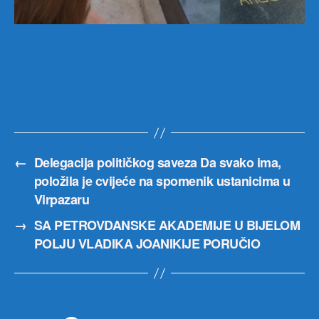
←
Delegacija političkog saveza Da svako ima,
položila je cvijeće na spomenik ustanicima u
Virpazaru
→
SA PETROVDANSKE AKADEMIJE U BIJELOM
POLJU VLADIKA JOANIKIJE PORUČIO