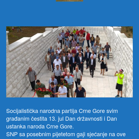
Socijalistička narodna partija Crne Gore svim
građanim čestita 13. jul Dan državnosti i Dan
ustanka naroda Crne Gore.
SNP sa posebnim pijetetom gaji sjećanje na ove