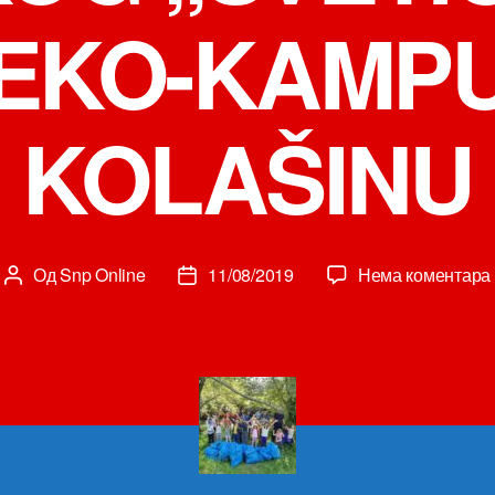
 EKO-KAMPU
KOLAŠINU
Од
Snp Online
11/08/2019
Нема коментара
Аутор
Датум
чланка
чланка
”