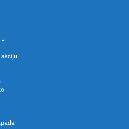
U
KOLAŠINU
 u
akciju
h
ko
otpada