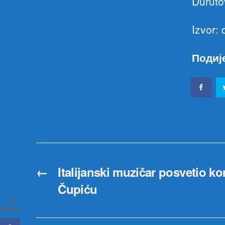
Duruto
Izvor:
Подиј
←
Italijanski muzičar posvetio k
Čupiću
0
SHARES