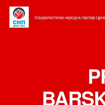
Социјалистичка народна партија Црн
СНП
P
BARSK