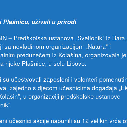
i Plašnicu, uživali u prirodi
N – Predškolska ustanova „Svetionik” iz Bara,
ji sa nevladinom organizacijom „Natura” i
lnim preduzećem iz Kolašina, organizovala je 
a rijeke Plašnice, u selu Lipovo.
i su učestvovali zaposleni i volonteri pomenuti
va, zajedno s djecom učesnicima događaja „E
olašin”, u organizaciji predškolske ustanove
nik”.
ni učesnici akcije napunili su 12 velikih vrća 