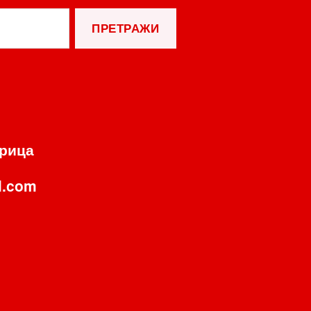
орица
l.com