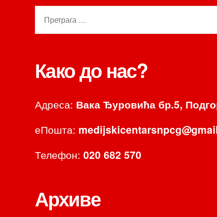
Претрага
за:
Како до нас?
Адреса:
Вака Ђуровића бр.5, Подг
еПошта:
medijskicentarsnpcg@gmai
Телефон:
020 682 570
Архиве