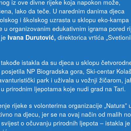
nog iz ove divne rijeke koja napokon može,
ćena, lako da teče. U narednim danima djeca
olskog i školskog uzrasta u sklopu eko-kampa
e u organizovanim edukativnim igrama pored ri
 je
Ivana Durutović,
direktorica vrtića „Svetioni
 takođe istakla da su djeca u sklopu četvorod
posjetila NP Biogradska gora, Ski-centar Kola
vanturistički park i uživala u vožnji žičarom, j
 u prirodnim ljepotama koje nudi grad na Tari.
nje rijeke s volonterima organizacije „Natura” u
itivno na djecu, jer se na ovaj način od malih n
svijest o očuvanju prirodnih ljepota – istakla je