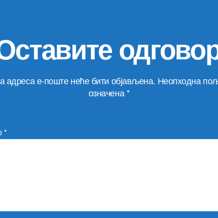
Оставите одгово
а адреса е-поште неће бити објављена.
Неопходна пољ
означена
*
р
*