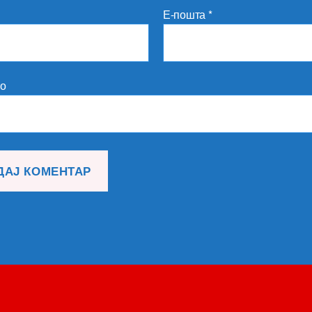
Е-пошта
*
то