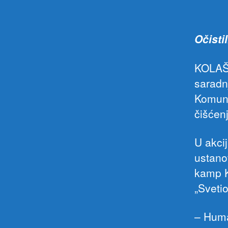
Očistil
KOLAŠI
saradn
Komuna
čišćenj
U akcij
ustano
kamp K
„Svetio
– Huma