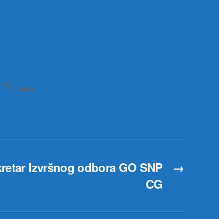
0
SHARES
kretar Izvršnog odbora GO SNP
→
CG