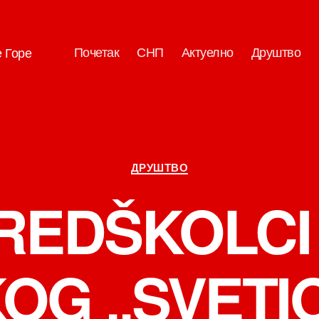
Почетак
СНП
Актуелно
Друштво
е Горе
Категорије
ДРУШТВО
REDŠKOLCI 
OG „SVETIO