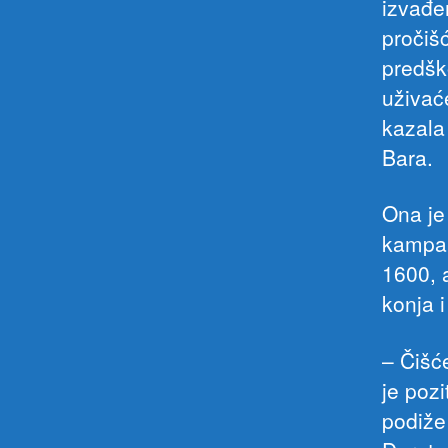
izvađe
pročiš
predšk
uživać
kazala
Bara.
Ona je
kampa 
1600, a
konja i
– Čišće
je poz
podiže 