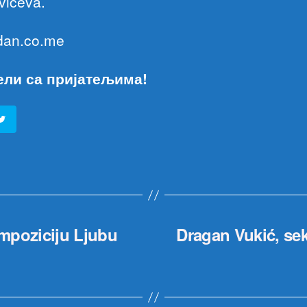
vićeva.
 dan.co.me
ели са пријатељима!
ompoziciju Ljubu
Dragan Vukić, se