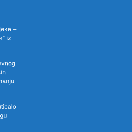
jeke –
k” iz
nevnog
šin
ahanju
ticalo
ogu