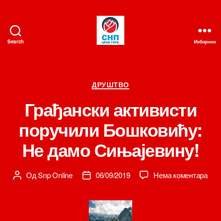
Search
Изборник
СНП
Категорије
ДРУШТВО
Грађански активисти
поручили Бошковићу:
Не дамо Сињајевину!
на
Од
Snp Online
06/09/2019
Нема коментара
Аутор
Датум
Гра
чланка
чланка
акт
пор
Бош