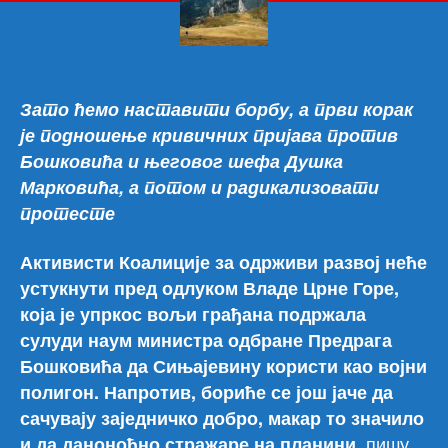
Не
дам
Сињ
Зато ћемо наставити борбу, а први корак
је подношење кривичних пријава против
Бошковића и његовог шефа Душка
Марковића, а потом и радикализовати
протесте
Активисти Коалиције за одрживи развој неће
устукнути пред одлуком Владе Црне Горе,
која је упркос вољи грађана подржала
сулуди наум министра одбране Предрага
Бошковића да Сињајевину користи као војни
полигон. Напротив, бориће се још јаче да
сачувају заједничко добро, макар то значило
пишу
и да даноноћно стражаре на планини,