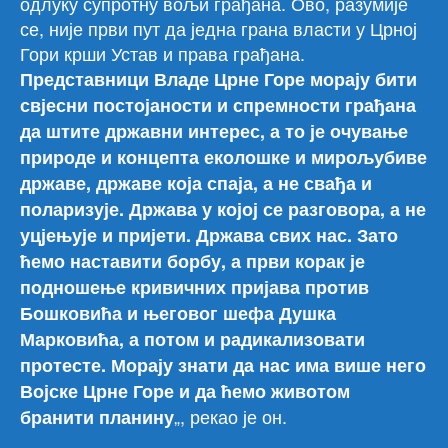
одлуку супротну вољи грађана. Ово, разумије
се, није први пут да једна грана власти у Црној
Гори крши Устав и права грађана.
Представници Владе Црне Горе морају бити
свјесни постојаности и спремности грађана
да штите државни интерес, а то је очување
природе и концепта еколошке и мирољубиве
државе, државе која спаја, а не свађа и
поларизује. Држава у којој се разговора, а не
уцјењује и пријети. Држава свих нас. Зато
ћемо наставити борбу, а први корак је
подношење кривичних пријава против
Бошковића и његовог шефа Душка
Марковића, а потом и радикализовати
протесте. Морају знати да нас има више него
Војске Црне Горе и да ћемо животом
„, рекао је он.
бранити планину