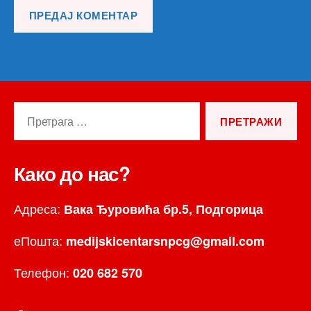
Претрага
за:
Како до нас?
Адреса:
Вака Ђуровића бр.5, Подгорица
еПошта:
medijskicentarsnpcg@gmail.com
Телефон:
020 682 570