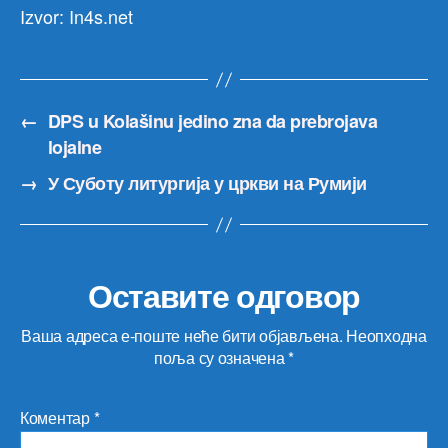
Izvor: In4s.net
←
DPS u Kolašinu jedino zna da prebrojava
lojalne
→
У Суботу литургија у цркви на Румији
Оставите одговор
Ваша адреса е-поште неће бити објављена.
Неопходна
поља су означена
*
Коментар
*