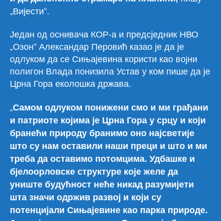
„Вијести“.
Један од оснивача КОР-а и предсједник НВО
„Озон“ Александар Перовић казао је да је
одлуком да се Сињајевина користи као војни
полигон Влада понизила Устав у ком пише да је
Црна Гора еколошка држава.
„
Самом одлуком понижени смо и ми грађани
и патриоте којима је Црна Гора у срцу и који
бранећи природу бранимо оно најсветије
што су нам оставили наши преци и што и ми
треба да оставимо потомцима. Удбашке и
бјелоорловске структуре које желе да
униште будућност неће никад разумијети
шта значи одржив развој и који су
потенцијали Сињајевине као парка природе.