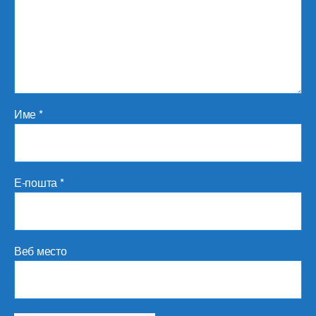
Име
*
Е-пошта
*
Веб место