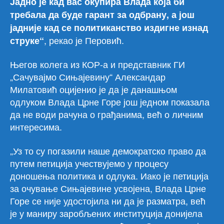
Јадно је кад вас окупира Влада која би
требала да буде гарант за одбрану, а још
јадније кад се политиканство издигне изнад
, рекао је Перовић.
струке“
Његов колега из КОР-а и представник ГИ
„Сачувајмо Сињајевину“ Александар
Милатовић оцијенио је да је данашњом
одлуком Влада Црне Горе још једном показала
да не води рачуна о грађанима, већ о личним
интересима.
„Уз то су погазили наше демократско право да
путем петиција учествујемо у процесу
доношења политика и одлука. Иако је петиција
за очување Сињајевине усвојена, Влада Црне
Горе се није удостојила ни да је разматра, већ
је у маниру заробљених институција донијела