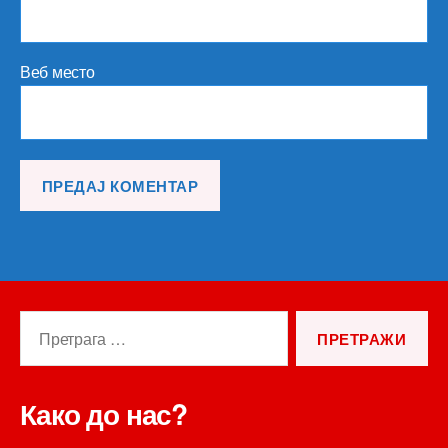
Веб место
Претрага
за:
Како до нас?