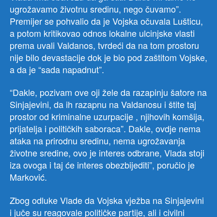
ugrožavamo životnu sredinu, nego čuvamo”.
Premijer se pohvalio da je Vojska očuvala Lušticu,
a potom kritikovao odnos lokalne ulcinjske vlasti
prema uvali Valdanos, tvrdeći da na tom prostoru
nije bilo devastacije dok je bio pod zaštitom Vojske,
a da je “sada napadnut”.
“Dakle, pozivam ove oji žele da razapinju šatore na
Sinjajevini, da ih razapnu na Valdanosu i štite taj
prostor od kriminalne uzurpacije , njihovih komšija,
prijatelja i političkih saboraca”. Dakle, ovdje nema
ataka na prirodnu sredinu, nema ugrožavanja
životne sredine, ovo je interes odbrane, Vlada stoji
iza ovoga i taj će interes obezbijediti”, poručio je
Marković.
Zbog odluke Vlade da Vojska vježba na Sinjajevini
i juče su reagovale političke partije, ali i civilni