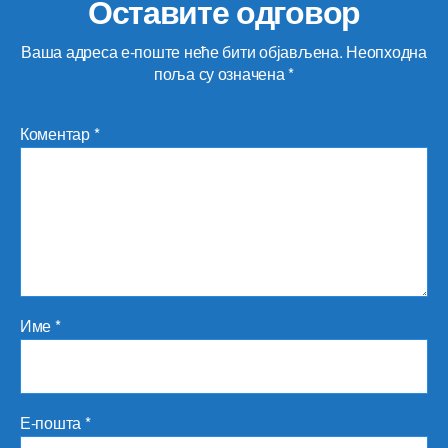
Оставите одговор
Ваша адреса е-поште неће бити објављена.
Неопходна
поља су означена
*
Коментар
*
Име
*
Е-пошта
*