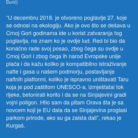
Đurić)
“U decembru 2018. je otvoreno poglavlje 27. koje
se odnosi na ekologiju. Ako je ovo što se dešava u
Crnoj Gori godinama ide u korist zatvaranja tog
poglavlja, ne znam ko je ovdje lud. Red bi bio da
konačno rade svoj posao, zbog čega su ovdje u
Crnoj Gori i zbog čega ih narod Evropske unije
plaća i da kažu koliko je kompatibilno istraživanje
nafte i gasa u našem podmorju, postavljanje
naftnih platformi, koliko je ispravno uništavati Taru
koja je pod zaštitom UNESCO-a, izmještatai tok
rijeke, betonirati korito i da se na Sinjajevini gradi
vojni poligon. Htio sam da pitam Orava šta je sa
novcem koji je EU dala da se Sinjajevina proglasi
parkom prirode, ako su ga zaista dali”, rekao je
Kurgaš.