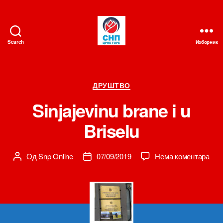
Search
Изборник
СНП
Категорије
ДРУШТВО
Sinjajevinu brane i u
Briselu
на
Од
Snp Online
07/09/2019
Нема коментара
Аутор
Датум
Sinj
чланка
чланка
bra
i
u
Bris