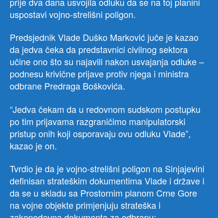
prije dva dana usvojila odluku da se na toj planini
uspostavi vojno-strelišni poligon.
Predsjednik Vlade Duško Marković juče je kazao
da jedva čeka da predstavnici civilnog sektora
učine ono što su najavili nakon usvajanja odluke –
podnesu krivične prijave protiv njega i ministra
odbrane Predraga Boškovića.
“Jedva čekam da u redovnom sudskom postupku
po tim prijavama razgraničimo manipulatorski
pristup onih koji osporavaju ovu odluku Vlade”,
kazao je on.
Tvrdio je da je vojno-strelišni poligon na Sinjajevini
definisan strateškim dokumentima Vlade i države i
da se u skladu sa Prostornim planom Crne Gore
na vojne objekte primjenjuju strateška i
zakonodavna dokumenta za odbranu: