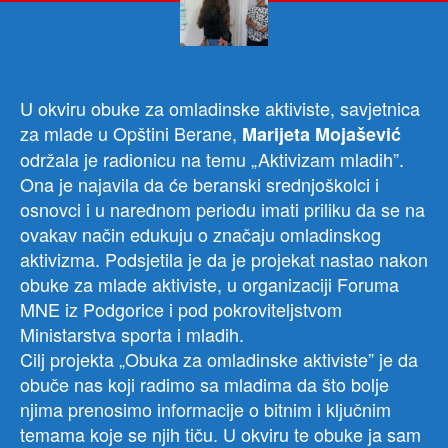
na
tem
„Akt
mlad
U okviru obuke za omladinske aktiviste, savjetnica
za mlade u Opštini Berane,
Marijeta Mojašević
održala je radionicu na temu „Aktivizam mladih”.
Ona je najavila da će beranski srednjoškolci i
osnovci i u narednom periodu imati priliku da se na
ovakav način edukuju o značaju omladinskog
aktivizma. Podsjetila je da je projekat nastao nakon
obuke za mlade aktiviste, u organizaciji Foruma
MNE iz Podgorice i pod pokroviteljstvom
Ministarstva sporta i mladih.
Cilj projekta „Obuka za omladinske aktiviste” je da
obuče nas koji radimo sa mladima da što bolje
njima prenosimo informacije o bitnim i ključnim
temama koje se njih tiču. U okviru te obuke ja sam