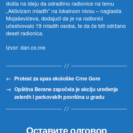
došla na ideju da odradimo radionice na temu
„Aktivizam mladih” na lokalnom nivou – naglasila
Mojaševićeva, dodajući da je na radionici
učestvovalo 19 mladih osoba, te da će biti održano
deset radionica.
Izvor: dan.co.me
←
Protest za spas ekološke Crne Gore
→
Opština Berane započela je akciju uređenja
zelenih i parkovskih površina u gradu
Оставите одговор