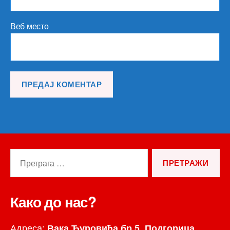
Веб место
Претрага
за:
Како до нас?
Адреса:
Вака Ђуровића бр.5, Подгорица