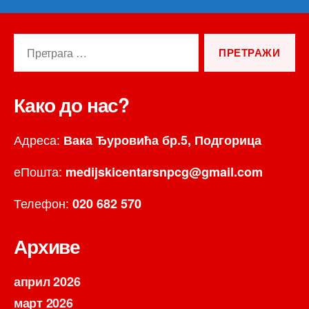
Претрага
за:
Како до нас?
Адреса:
Вака Ђуровића бр.5, Подгорица
еПошта:
medijskicentarsnpcg@gmail.com
Телефон:
020 682 570
Архиве
април 2026
март 2026