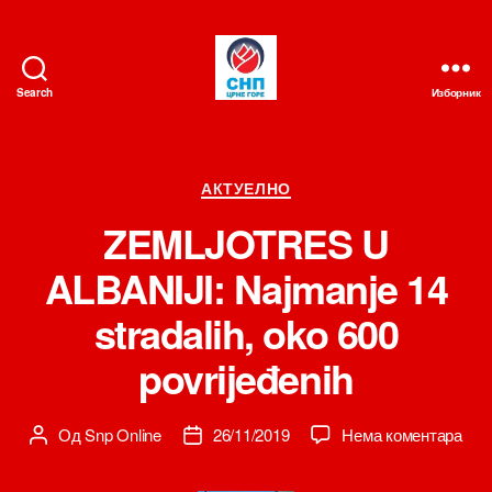
Search
Изборник
СНП
Категорије
АКТУЕЛНО
ZEMLJOTRES U
ALBANIJI: Najmanje 14
stradalih, oko 600
povrijeđenih
на
Од
Snp Online
26/11/2019
Нема коментара
Аутор
Датум
ZE
чланка
чланка
U