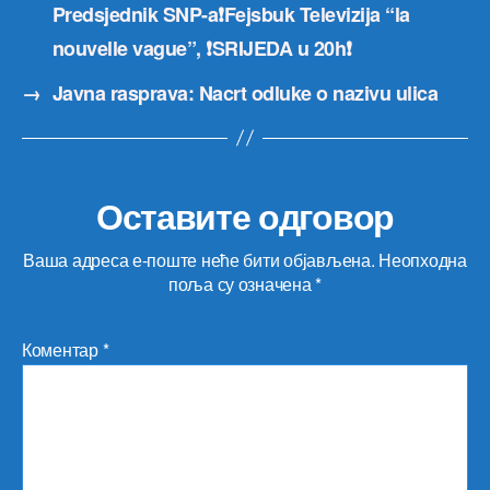
Predsjednik SNP-a❗️Fejsbuk Televizija “la
nouvelle vague”, ❗️SRIJEDA u 20h❗️
→
Javna rasprava: Nacrt odluke o nazivu ulica
Оставите одговор
Ваша адреса е-поште неће бити објављена.
Неопходна
поља су означена
*
Коментар
*