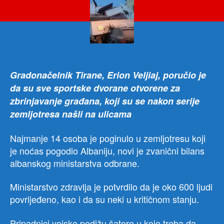
ALB
Naj
14
stra
oko
600
povr
Gradonačelnik Tirane, Erion Veljiaj, poručio je
da su sve sportske dvorane otvorene za
zbrinjavanje građana, koji su se nakon serije
zemljotresa našli na ulicama
Najmanje 14 osoba je poginulo u zemljotresu koji
je noćas pogodio Albaniju, novi je zvanični bilans
albanskog ministarstva odbrane.
Ministarstvo zdravlja je potvrdilo da je oko 600 ljudi
povrijeđeno, kao i da su neki u kritičnom stanju.
Pripadnici vojske podižu šatore u koje treba da