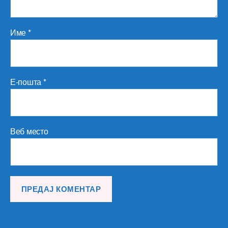
Име
*
Е-пошта
*
Веб место