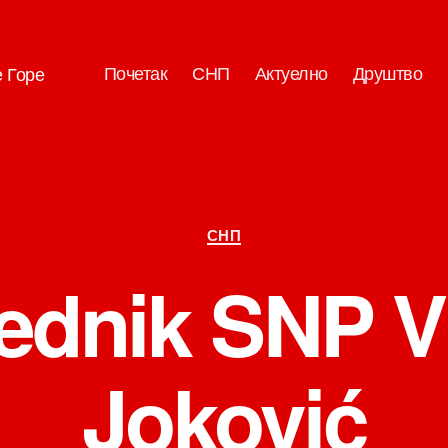
Почетак
СНП
Актуелно
Друштво
е Горе
Категорије
СНП
ednik SNP V
Joković