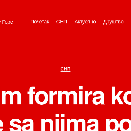
Почетак
СНП
Актуелно
Друштво
е Горе
Категорије
СНП
im formira k
 sa njima p