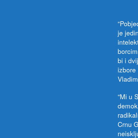
“Pobje
je jed
intele
borcim
bi i dv
izbore
Vladimi
“Mi u 
demokra
radikal
Crnu G
neisklj