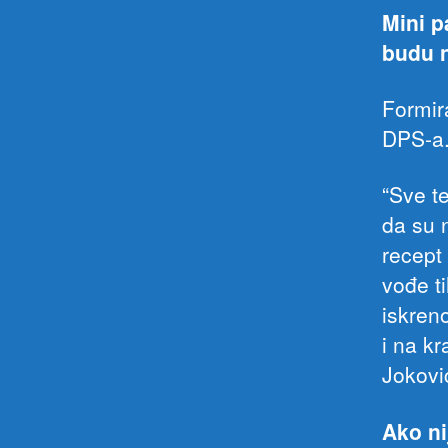
Mini p
budu n
Formir
DPS-a
“Sve te
da su 
recept
vođe t
iskreno
i na k
Jokovi
Ako ni