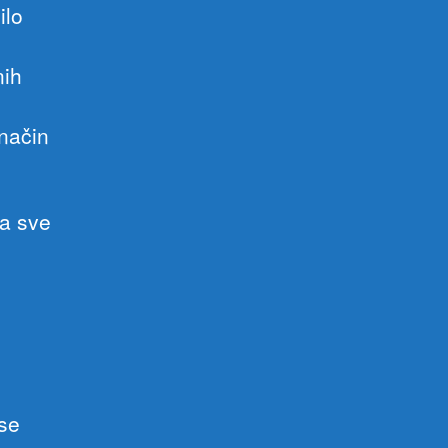
ilo
nih
 način
na sve
 se