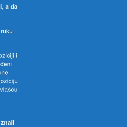
i, a da
 ruku
iciji i
iđeni
bne
oziciju
 vlašću
znali