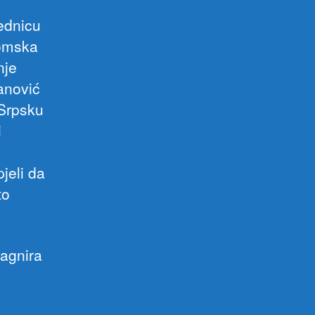
ednicu
nomska
nje
anović
 Srpsku
i
jeli da
to
agnira