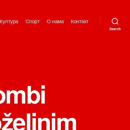
Култура
Спорт
О нама
Контакт
Search
ombi
oželjnim