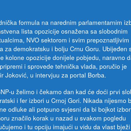
dnička formula na narednim parlamentarnim iz
instvena lista opozicije osnažena sa slobodnim
ktualcima, NVO sektorom i svim prepoznatljivim
a za demokratsku i bolju Crnu Goru. Ubijeđen
ije kolone opozicije donijele pobjedu, naravno 
 pripremi i sprovede tehnička vlada, poručio je
r Joković, u intervjuu za portal Borba.
SNP-u želimo i čekamo dan kad će doći prvi sl
tski i fer izbori u Crnoj Gori. Nikada nijesmo b
ne odluke ali potpuno svjesni da bi bojkot izbo
oru značilo korak u nazad u svakom pogledu
učujemo i tu opciju imajući u vidu da vlast bježi