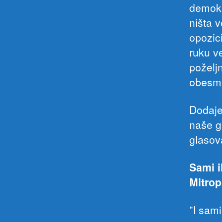
demokr
ništa v
opozici
ruku v
poželjn
obesmis
Dodaje
naše g
glasov
Sami i
Mitrop
”I sam