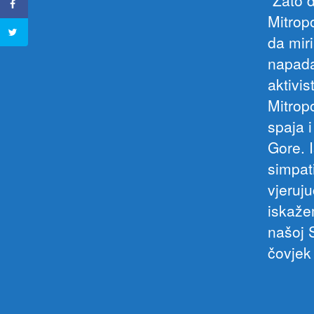
Mitropo
da mir
napada
aktivi
Mitrop
spaja 
Gore. I
simpat
vjeruju
iskaže
našoj S
čovjek