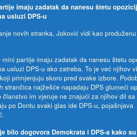
artije imaju zadatak da nanesu štetu opozicij
a usluzi DPS-u
anje novih stranka, Joković vidi kao produženu
.
 mini partije imaju zadatak da nanesu štetu opoz
na usluzi DPS-u ako zatreba. To je već njihov v
 koji primjenjuju skoro pred svake izbore. Podo
ih strančica najžešće napadaju DPS glumeći op
 članstvo im vjeruje ne znajući za njihov dil sa
raju po Dontu svaki glas ide DPS-u, pojašnjava
ć.
je bilo dogovora Demokrata i DPS-a kako su 