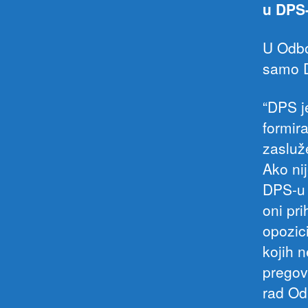
u DPS-
U Odbo
samo 
“DPS j
formira
zasluže
Ako ni
DPS-u 
oni pri
opozic
kojih n
pregov
rad Odb