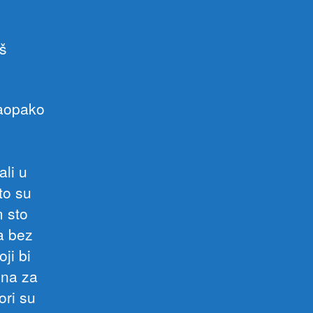
oš
naopako
li u
to su
m sto
a bez
ji bi
ena za
ori su