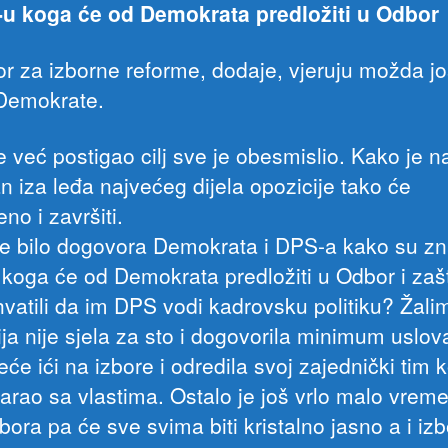
u koga će od Demokrata predložiti u Odbor
r za izborne reforme, dodaje, vjeruju možda j
Demokrate.
e već postigao cilj sve je obesmislio. Kako je 
n iza leđa najvećeg dijela opozicije tako će
no i završiti.
je bilo dogovora Demokrata i DPS-a kako su zna
koga će od Demokrata predložiti u Odbor i zaš
hvatili da im DPS vodi kadrovsku politiku? Žali
ija nije sjela za sto i dogovorila minimum uslov
eće ići na izbore i odredila svoj zajednički tim ko
arao sa vlastima. Ostalo je još vrlo malo vrem
ora pa će sve svima biti kristalno jasno a i izb