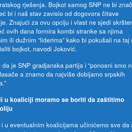
atskog rješenja. Bojkot samog SNP ne bi znač
eć bi i naš stav zavisio od dogovora čitave
je. Znajući za ovu opciju i vlast ne sjedi skršte
eć ovih dana formira kombi stranke sa njima
im ili dužnim “liderima” kako bi pokušali na taj
liti bojkot, navodi Joković.
 da je SNP gradjanska partija i “ponosni smo 
lasače a znamo da najviše dobijamo srpskih
a.”
li u koaliciji moramo se boriti da zaštitimo
oliju
i i u eventualnim koalicijama učinićemo sve da