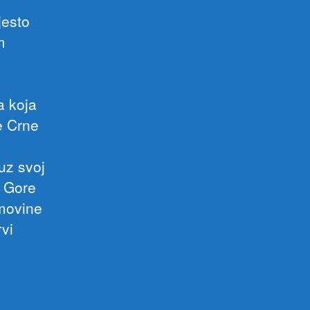
jesto
m
a koja
e Crne
uz svoj
e Gore
movine
rvi