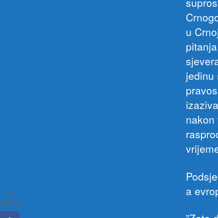
supros
Crnogo
u Crno
pitanj
sjever
jedinu
pravos
izaziv
nakon t
rasprod
vrijeme
Podsje
a evro
0
SHARES
”Zato d