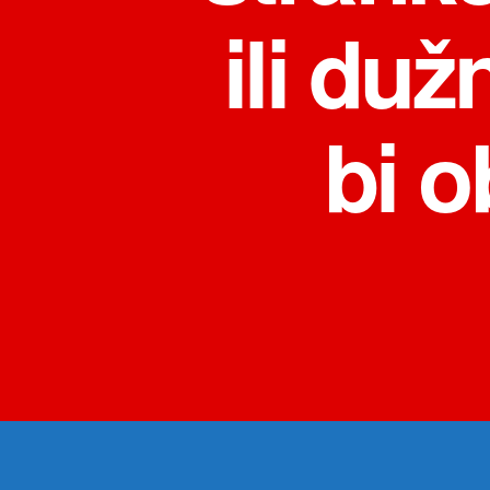
ili du
bi o