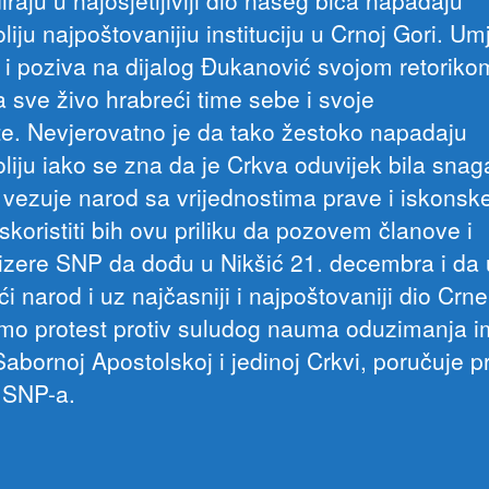
liju najpoštovanijiu instituciju u Crnoj Gori. Um
i i poziva na dijalog Đukanović svojom retoriko
 sve živo hrabreći time sebe i svoje
ste. Nevjerovatno je da tako žestoko napadaju
oliju iako se zna da je Crkva oduvijek bila snag
i vezuje narod sa vrijednostima prave i iskonsk
skoristiti bih ovu priliku da pozovem članove i
izere SNP da dođu u Nikšić 21. decembra i da 
ći narod i uz najčasniji i najpoštovaniji dio Crn
mo protest protiv suludog nauma oduzimanja i
abornoj Apostolskoj i jedinoj Crkvi, poručuje p
 SNP-a.