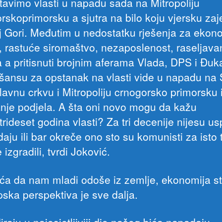
tavimo vlasti u napadu sada na Mitropoliju
rskoprimorsku a sjutra na bilo koju vjersku zaj
j Gori. Međutim u nedostatku rješenja za eko
a, rastuće siromaštvo, nezaposlenost, raseljava
a a pritisnuti brojnim aferama Vlada, DPS i Đuk
 šansu za opstanak na vlasti vide u napadu na
lavnu crkvu i Mitropoliju crnogorsko primorsku 
anje podjela. A šta oni novo mogu da kažu
rideset godina vlasti? Za tri decenije nijesu usp
aju ili bar okreče ono sto su komunisti za isto 
 izgradili, tvrdi Joković.
ća da nam mladi odoše iz zemlje, ekonomija st
pska perspektiva je sve dalja.
iraju u najosjetljiviji dio našeg bića napadaju