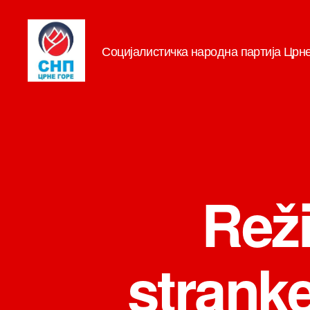
Социјалистичка народна партија Црн
СНП
Rež
stranke