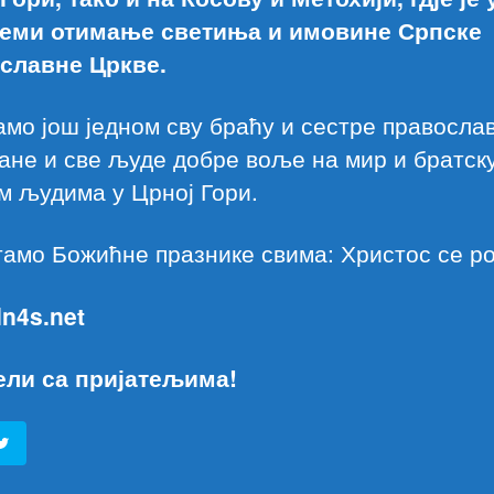
еми отимање светиња и имовине Српске
славне Цркве.
мо још једном сву браћу и сестре правосла
не и све људе добре воље на мир и братску
м људима у Црној Гори.
амо Божићне празнике свима: Христос се ро
 In4s.net
ели са пријатељима!