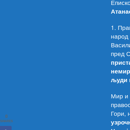
Еписк
Атана
1. Пра
народ 
Васили
пред 
прист
немир
људи 
Мир и 
правос
Гори, 
0
узроч
SHARES