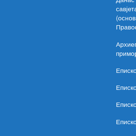
савјет
(основ
Правос
Архие
примор
Еписк
Еписк
Еписко
Еписко