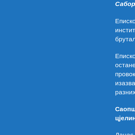
Сабор
Еписко
инстит
брутал
Еписко
остане
провок
изазв
разних
Саопш
цјели
Данас 