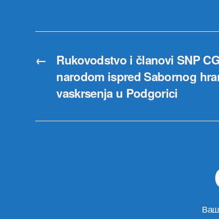
←
Rukovodstvo i članovi SNP CG
narodom ispred Sabornog hra
vaskrsenja u Podgorici
Ваш