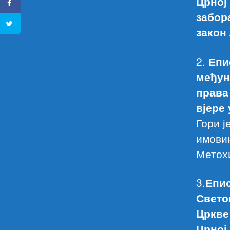
Црној
забор
закон
2.
Епис
међун
права
вјере 
Гори ј
имовин
Метохи
3.
Епис
Свето
Цркве
Црној 