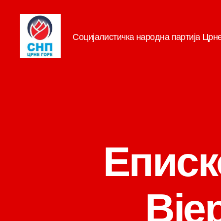
Социјалистичка народна партија Црн
СНП
Еписк
Вје