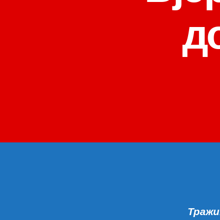
д
Тражи