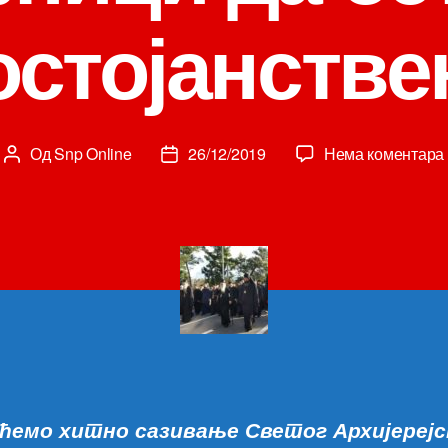
остојанстве
Од
Snp Online
26/12/2019
Нема коментара
Аутор
Датум
чланка
чланка
ћемо хитно сазивање Светог Архијерејс