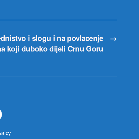
dnistvo i slogu i na povlacenje
→
a koji duboko dijeli Crnu Goru
р
а су