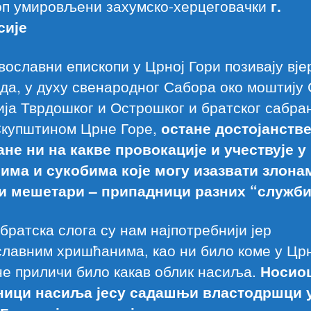
оп умировљени захумско-херцеговачки
г.
сије
вославни епископи у Црној Гори позивају вје
да, у духу свенародног Сабора око моштију 
ја Тврдошког и Острошког и братског сабр
Скупштином Црне Горе,
остане достојанстве
ане ни на какве провокације и учествује у
има и сукобима које могу изазвати злона
и мешетари – припадници разних “служби
братска слога су нам најпотребнији јер
лавним хришћанима, као ни било коме у Цр
не приличи било какав облик насиља.
Носио
ници насиља јесу садашњи властодршци 