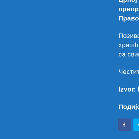
припр
Право
Позива
хришћа
са сви
Честит
Izvor:
Подиј