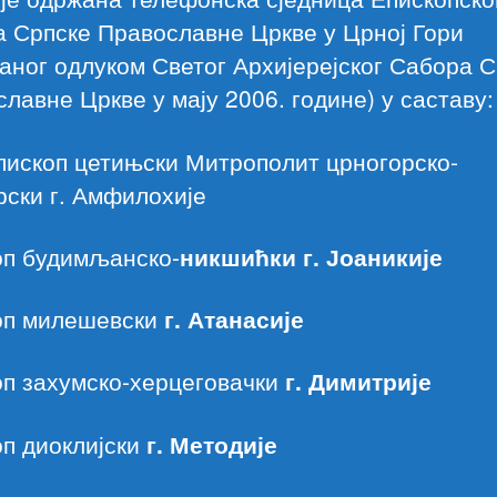
а Српске Православне Цркве у Црној Гори
аног одлуком Светог Архијерејског Сабора 
лавне Цркве у мају 2006. године) у саставу:
пископ цетињски Митрополит црногорско-
ски г. Амфилохије
оп будимљанско-
никшићки г. Јоаникије
оп милешевски
г. Атанасије
п захумско-херцеговачки
г. Димитрије
п диоклијски
г. Методије