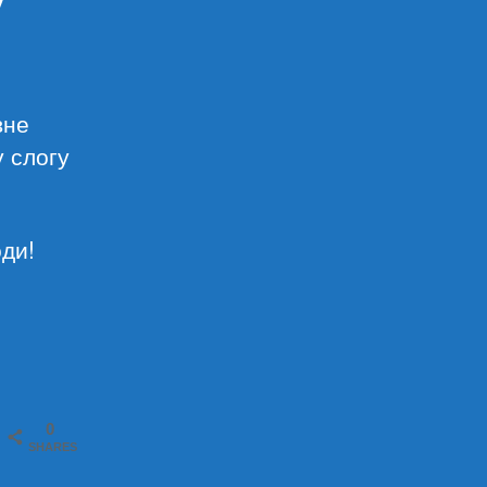
вне
 слогу
ди!
0
SHARES