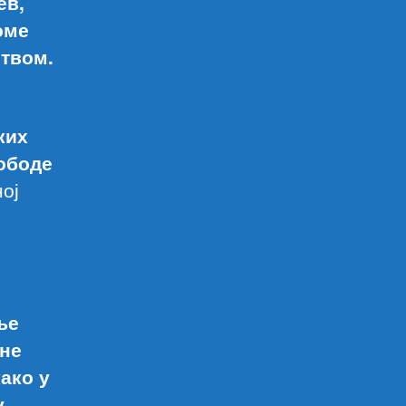
ев,
оме
штвом.
ких
ободе
ој
ње
вне
ако у
у