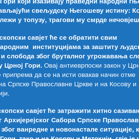
 Гори који изазивају праведни народни гњ
ављајући свељудску Његошеву истину: К
 лежи у топузу, трагови му смрде нечовје
копски савјет ће се обратити свим
ародним институцијама за заштиту људс
 и слобода због бруталног угрожавања сл
у Црној Гори.
Овај антиеврпоски закон у Црн
е припрема да се на исти овакав начин отме
а Српске Православне Цркве и на Косову и
ји.
копски савјет ће затражити хитно сазива
г Архијерејског Сабора Српске Правосла
 због ванредне и новонастале ситуације, к
Гори, тако и на Косову и Метохији, гдје је 