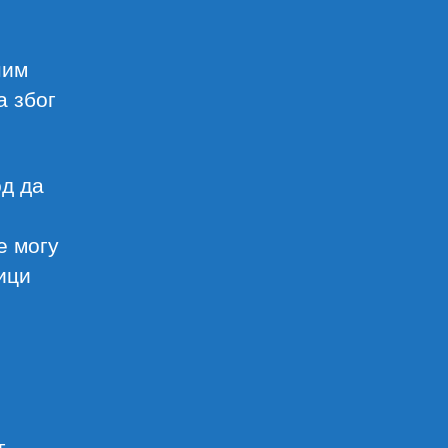
ним
а због
од да
е могу
ици
г