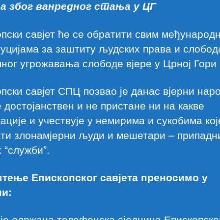
а због ванредног стања у ЦГ
пски савјет ће се обратити свим међународ
уцијама за заштиту људских права и слобод
ног угрожавања слободе вјере у Црној Гори
пски савјет СПЦ позвао је данас вјерни нар
 достојанствен и не пристане ни на какве
ације и учествује у немирима и сукобима кој
ати злонамјерни људи и мешетари – припадн
 “служби”.
тење Епископског савјета преносимо у
ни:
је одржана телефонска сједница Епископско