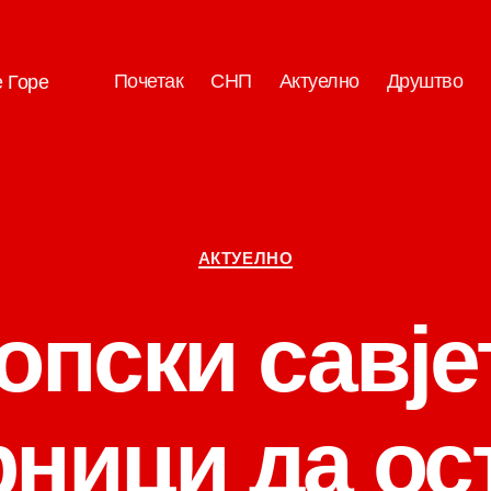
Почетак
СНП
Актуелно
Друштво
е Горе
Категорије
АКТУЕЛНО
опски савје
рници да ос