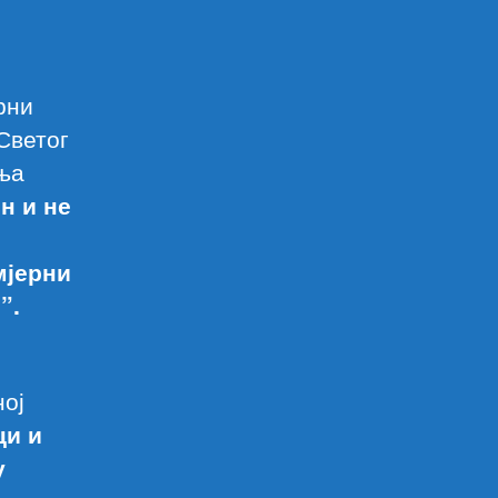
рни
Светог
ања
н и не
мјерни
”.
ној
ци и
у