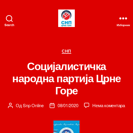
Search
Изборник
СНП
Категорије
СНП
Социјалистичка
народна партија Црне
Горе
на
Од
Snp Online
08/01/2020
Нема коментара
Аутор
Датум
Соц
чланка
чланка
нар
парт
Црн