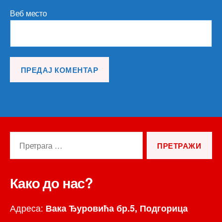
Веб место
Претрага
за:
Како до нас?
Адреса:
Вака Ђуровића бр.5, Подгорица