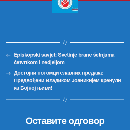
Гор
←
Episkopski savjet: Svetinje brane šetnjama
četvrtkom i nedjeljom
→
Достојни потомци славних предака:
Предвођени Владиком Јоаникијем кренули
ка Бојној њиви!
Оставите одговор