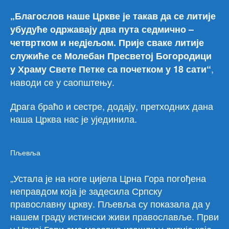
„Благослов наше Цркве је такав да се литије
убудуће одржавају два пута седмично –
четвртком и недјељом. Прије сваке литије
служиће се Молебан Пресветој Богородици
,
у Храму Свете Петке са почетком у 18 сати“
наводи се у саопштењу.
Драга браћо и сестре, додају, претходних дана
наша Црква нас је ујединила.
Пљевља
„Устала је на ноге цијела Црна Гора погођена
неправдом која је задесила Српску
православну цркву. Пљевља су показала да у
нашем граду истински живи православље. Први