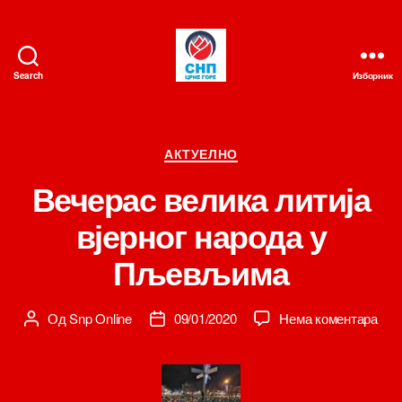
Search
Изборник
СНП
Категорије
АКТУЕЛНО
Вечерас велика литија
вјерног народа у
Пљевљима
на
Од
Snp Online
09/01/2020
Нема коментара
Аутор
Датум
Веч
чланка
чланка
вел
лити
вјер