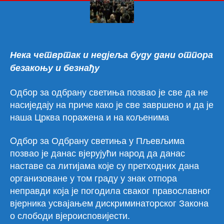
нар
у
Пљ
Нека четвртак и недјеља буду дани отпора
безакоњу и безнађу
Одбор за одбрану светиња позвао је све да не
насиједају на приче како је све завршено и да је
наша Црква поражена и на кољенима
Oдбор за Одбрану светиња у Пљевљима
позвао је данас вјерујући народ да данас
наставе са литијама које су претходних дана
организоване у том граду у знак отпора
неправди која је погодила сваког православног
вјерника усвајањем дискриминаторског Закона
о слободи вјероисповијести.