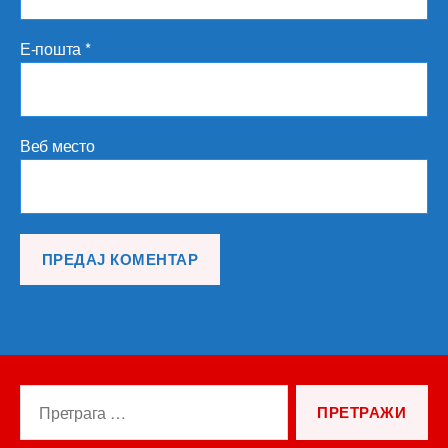
Е-пошта
*
Веб место
Претрага
за: