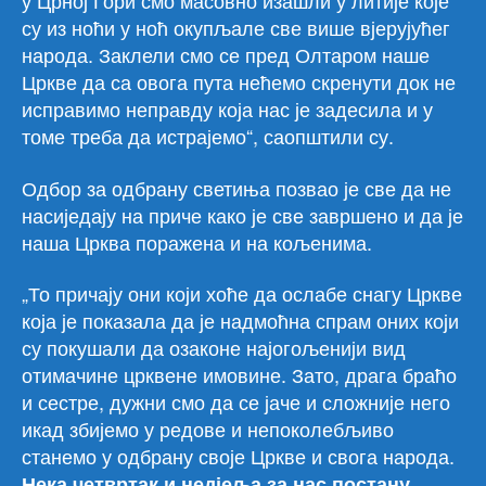
у Црној Гори смо масовно изашли у литије које
су из ноћи у ноћ окупљале све више вјерујућег
народа. Заклели смо се пред Олтаром наше
Цркве да са овога пута нећемо скренути док не
исправимо неправду која нас је задесила и у
томе треба да истрајемо“, саопштили су.
Одбор за одбрану светиња позвао је све да не
насиједају на приче како је све завршено и да је
наша Црква поражена и на кољенима.
„То причају они који хоће да ослабе снагу Цркве
која је показала да је надмоћна спрам оних који
су покушали да озаконе најогољенији вид
отимачине црквене имовине. Зато, драга браћо
и сестре, дужни смо да се јаче и сложније него
икад збијемо у редове и непоколебљиво
станемо у одбрану своје Цркве и свога народа.
Нека четвртак и недјеља за нас постану