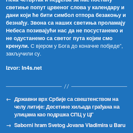
светиње попут црвеног слова у календару и
дани који ће бити симбол отпора безакоњу и
безнађу. Звона са наших светиња проламају
Небеса позивајући нас да не посустанемо и
не одустанемо са светог пута којим смо
С вјером у Бога до коначне побједе“,
кренули.
закључили су.
Izvor: In4s.net
←
Државни врх Србије са свештенством на
челу литије: Десетине хиљада грађана на
улицама као подршка СПЦ у ЦГ
→
Saborni hram Svetog Jovana Vladimira u Baru