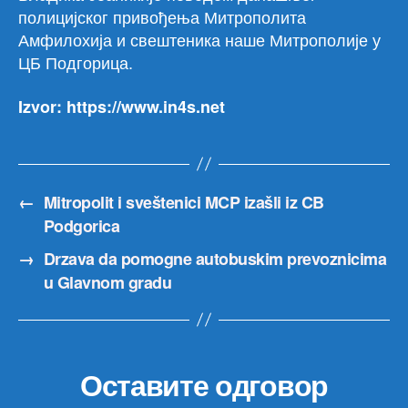
полицијског привођења Митрополита
Амфилохија и свештеника наше Митрополије у
ЦБ Подгорица.
Izvor: https://www.in4s.net
←
Mitropolit i sveštenici MCP izašli iz CB
Podgorica
→
Drzava da pomogne autobuskim prevoznicima
u Glavnom gradu
Оставите одговор