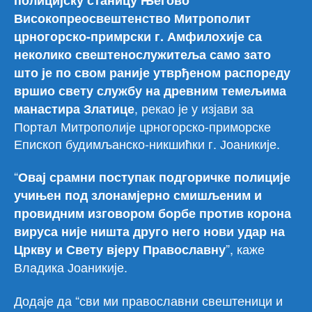
Високопреосвештенство Митрополит
црногорско-примрски г. Амфилохије са
неколико свештенослужитеља само зато
што је по свом раније утврђеном распореду
вршио свету службу на древним темељима
, рекао је у изјави за
манастира Златице
Портал Митрополије црногорско-приморске
Епископ будимљанско-никшићки г. Јоаникије.
“
Овај срамни поступак подгоричке полиције
учињен под злонамјерно смишљеним и
провидним изговором борбе против корона
вируса није ништа друго него нови удар на
”, каже
Цркву и Свету вјеру Православну
Владика Јоаникије.
Додаје да “сви ми православни свештеници и