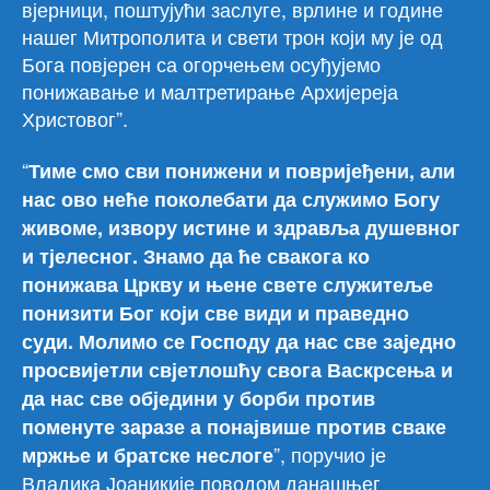
вјерници, поштујући заслуге, врлине и године
нашег Митрополита и свети трон који му је од
Бога повјерен са огорчењем осуђујемо
понижавање и малтретирање Архијереја
Христовог”.
“
Тиме смо сви понижени и повријеђени, али
нас ово неће поколебати да служимо Богу
живоме, извору истине и здравља душевног
и тјелесног. Знамо да ће свакога ко
понижава Цркву и њене свете служитеље
понизити Бог који све види и праведно
суди. Молимо се Господу да нас све заједно
просвијетли свјетлошћу свога Васкрсења и
да нас све обједини у борби против
поменуте заразе а понајвише против сваке
”, поручио је
мржње и братске неслоге
Владика Јоаникије поводом данашњег