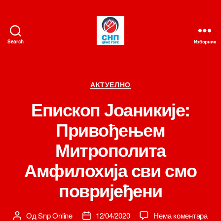
Search
Изборник
СНП
Категорије
АКТУЕЛНО
Епископ Јоаникије:
Привођењем
Митрополита
Амфилохија сви смо
повријеђени
на
Од
Snp Online
12/04/2020
Нема коментара
Аутор
Датум