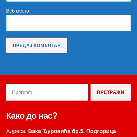
Веб место
Претрага
за:
Како до нас?
Адреса:
Вака Ђуровића бр.5, Подгорица