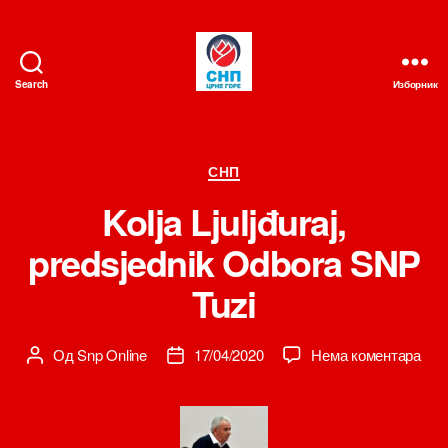
Search
Изборник
СНП
Категорије
СНП
Kolja Ljuljđuraj,
predsjednik Odbora SNP
Tuzi
на
Од
Snp Online
17/04/2020
Нема коментара
Аутор
Датум
Kolj
чланка
чланка
Ljulj
pred
Odb