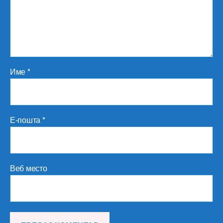
Име
*
Е-пошта
*
Веб место