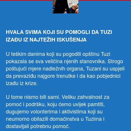
SN
Tuzi
HVALA SVIMA KOJI SU POMOGLI DA TUZI
IZAĐU IZ NAJTEŽIH ISKUŠENJA
U teškim danima koji su pogodili opštinu Tuzi
pokazala se sva veličina njenih stanovnika. Strogo
poštujući mjere nadležnih organa, Tuzani su uspjeli
da prevaziđu najgore trenutke i da kao pobjednici
izađu iz krize.
U tome nismo bili sami. Veliku zahvalnost za
pomoć i podršku, koju ćemo uvijek pamtiti,
dugujemo volonterima i aktivistima koji su
neumorno obilazili domaćinstva u Tuzima i
dostavljali potrebnu pomoć.