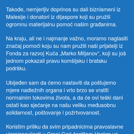
Takođe, nemjerljiv doprinos su dali biznismeni iz
Malesije i donatori iz dijaspore koji su pružili
ogromnu materijalnu pomoć našim građanima.
Na kraju, ali ne i najmanje važno, moramo naglasiti
značaj pomoći koju su nam pružili naši prijatelji iz
Fonda za razvoj Kuča „Marko Miljanov“, koji su još
jednom pokazali pravu komšijsku i bratsku
podršku.
Ubijeđen sam da ćemo nastaviti da poštujemo
mjere nadležnih organa i vrlo brzo se vratiti
normalnim tokovima života, a da će ovi teški dani
ostati kao sjećanje na našu veliku međusobnu
solidarnost, poštovanje i požrtvovanost.
Koristim priliku da svim pripadnicima pravoslavne
vjeroispovijesti u Crnoj Gori čestitam Vaskrs uz