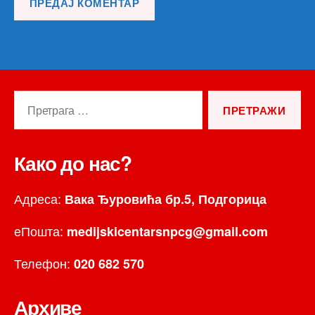
Претрага
за:
Како до нас?
Адреса:
Вака Ђуровића бр.5, Подгорица
еПошта:
medijskicentarsnpcg@gmail.com
Телефон:
020 682 570
Архиве