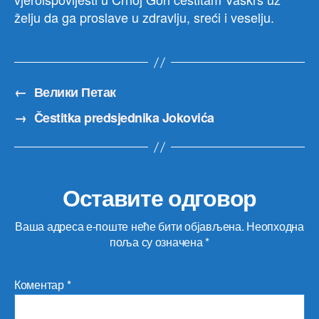
želju da ga proslave u zdravlju, sreći i veselju.
←
Велики Петак
→
Čestitka predsjednika Jokovića
Оставите одговор
Ваша адреса е-поште неће бити објављена.
Неопходна
поља су означена
*
Коментар
*