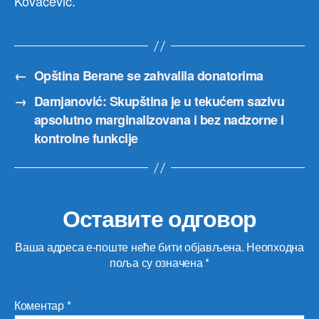
Kovačević.
←
Opština Berane se zahvalila donatorima
→
Damjanović: Skupština je u tekućem sazivu
apsolutno marginalizovana i bez nadzorne i
kontrolne funkcije
Оставите одговор
Ваша адреса е-поште неће бити објављена.
Неопходна
поља су означена
*
Коментар
*