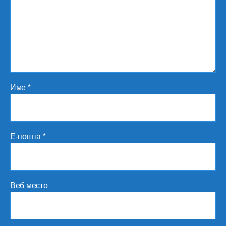
Име
*
Е-пошта
*
Веб место