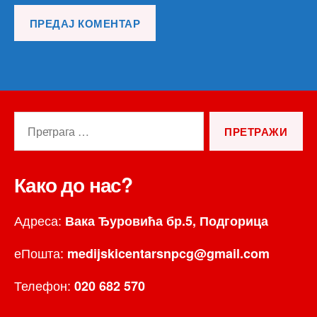
Претрага
за:
Како до нас?
Адреса:
Вака Ђуровића бр.5, Подгорица
еПошта:
medijskicentarsnpcg@gmail.com
Телефон:
020 682 570