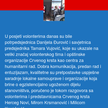
volo
dan
je
bila
potp
opšt
HN
U posjeti volonterima danas su bile
Dani
potrpedsjednica Danijela Đurović i savjetnica
Đuro
predsjednika Tamara Vujović, koje su ukazale na
veliki značaj volonterskog tima i opštinske
organizacije Crvenog krsta kao centra za
humanitarni rad. Dobra komunikacija, predan rad i
entuzijazam, kvalitetne su pretpostavke uspješne
saradnje lokalne samouprave i organizacije koja
brine o egzistencijalno ugoženom dijelu
stanovništva, poručeno je tokom razgovora sa
volonterima i predstavnicama Crvenog krsta
Herceg Novi, Mirom Krsmanović i Milicom