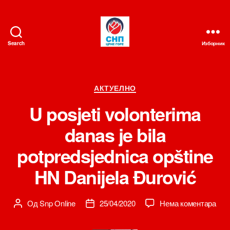
Search
Изборник
СНП
Категорије
АКТУЕЛНО
U posjeti volonterima
danas je bila
potpredsjednica opštine
HN Danijela Đurović
на
Од
Snp Online
25/04/2020
Нема коментара
Аутор
Датум
U
чланка
чланка
posj